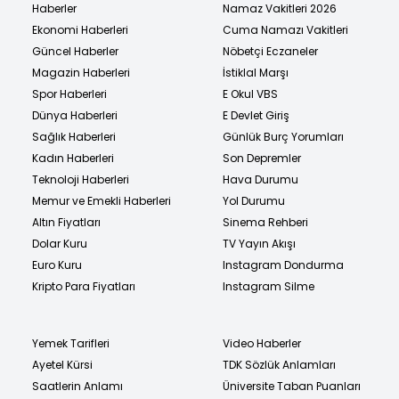
Haberler
Namaz Vakitleri 2026
Ekonomi Haberleri
Cuma Namazı Vakitleri
Güncel Haberler
Nöbetçi Eczaneler
Magazin Haberleri
İstiklal Marşı
Spor Haberleri
E Okul VBS
Dünya Haberleri
E Devlet Giriş
Sağlık Haberleri
Günlük Burç Yorumları
Kadın Haberleri
Son Depremler
Teknoloji Haberleri
Hava Durumu
Memur ve Emekli Haberleri
Yol Durumu
Altın Fiyatları
Sinema Rehberi
Dolar Kuru
TV Yayın Akışı
Euro Kuru
Instagram Dondurma
Kripto Para Fiyatları
Instagram Silme
Yemek Tarifleri
Video Haberler
Ayetel Kürsi
TDK Sözlük Anlamları
Saatlerin Anlamı
Üniversite Taban Puanları