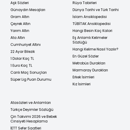
Aşk Sözleri
Rüya Tabirleri
Günaydın Mesajları
Dünya Tarihi ve Türk Tarihi
Gram Altın
İslam Ansiklopedisi
Çeyrek Altın
TÜBİTAK Ansiklopedisi
Yarım Altın
Hangi Besin Kaç Kalori
Ata Altın
Eş Anlamlı Kelimeler
Sözlüğü
Cumhuriyet Altını
Hangi Kelime Nasıl Yazılır?
22 Ayar Bilezik
En Güzel Sözler
1 Dolar Kaç TL
Metrobüs Durakları
1 Euro Kaç TL
Marmaray Durakları
Canlı Maç Sonuçları
Erkek İsimleri
Süper Lig Puan Durumu
Kız İsimleri
Atasözleri ve Anlamları
Türkçe Deyimler Sözlüğü
Çin Takvimi 2026 ve Bebek
Cinsiyeti Hesaplama
İETT Sefer Saatleri