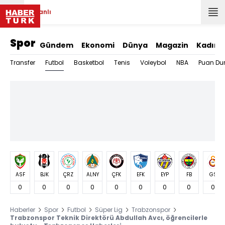
Canlı
Spor
Gündem
Ekonomi
Dünya
Magazin
Kadın
Futbol
Transfer
Basketbol
Tenis
Voleybol
NBA
Puan Du
ASF
BJK
ÇRZ
ALNY
ÇFK
EFK
EYP
FB
GS
0
0
0
0
0
0
0
0
0
Haberler
Spor
Futbol
Süper Lig
Trabzonspor
Trabzonspor Teknik Direktörü Abdullah Avcı, öğrencilerle