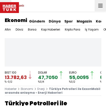
Canlı
Ekonomi
Gündem
Dünya
Spor
Magazin
Kadı
Altın
Döviz
Borsa
Kap Haberleri
Kripto Para
İş Yaşam
O
BIST 100
DOLAR
EURO
GRA
13.782,63
47,7050
55,0095
6.
%-0,12
%0,14
%0,12
%1,76
Haberler
Ekonomi
Enerji
Türkiye Petrolleri ile ExxonMobil
arasında anlaşma - Enerji Haberleri
Türkiye Petrolleri ile