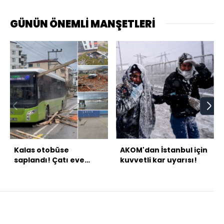
GÜNÜN ÖNEMLİ MANŞETLERİ
Kalas otobüse
AKOM'dan İstanbul için
saplandı! Çatı eve
kuvvetli kar uyarısı!
girdi! Fırtına feci
vurdu!