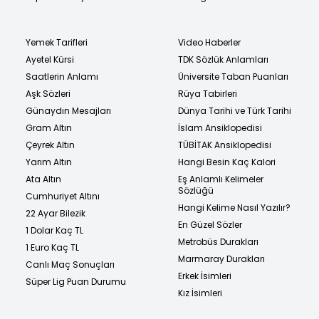
Yemek Tarifleri
Video Haberler
Ayetel Kürsi
TDK Sözlük Anlamları
Saatlerin Anlamı
Üniversite Taban Puanları
Aşk Sözleri
Rüya Tabirleri
Günaydın Mesajları
Dünya Tarihi ve Türk Tarihi
Gram Altın
İslam Ansiklopedisi
Çeyrek Altın
TÜBİTAK Ansiklopedisi
Yarım Altın
Hangi Besin Kaç Kalori
Ata Altın
Eş Anlamlı Kelimeler
Sözlüğü
Cumhuriyet Altını
Hangi Kelime Nasıl Yazılır?
22 Ayar Bilezik
En Güzel Sözler
1 Dolar Kaç TL
Metrobüs Durakları
1 Euro Kaç TL
Marmaray Durakları
Canlı Maç Sonuçları
Erkek İsimleri
Süper Lig Puan Durumu
Kız İsimleri