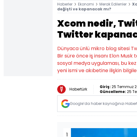
Haberler
Ekonomi
Merak Edilenler
Xc
değişti ve kapanacak mı?
Xcom nedir, Twit
Twitter kapana
Dünyaca ünlü mikro blog sitesi T
Bir süre önce iş insanı Elon Musk 
sosyal medya uygulaması, bu kez de
yeni ismi ve akıbetine ilişkin bilgiler
Giriş:
25 Temmuz 20
Habertürk
Güncelleme:
25 Te
Google’da haber kaynağınızı Habertü
1