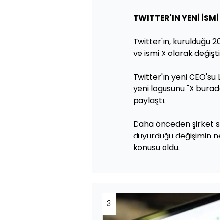
TWITTER'IN YENİ İSMİ
Twitter'ın, kurulduğu 2
ve ismi X olarak değiştir
Twitter'ın yeni CEO'su 
yeni logusunu "X burada
paylaştı.
Daha önceden şirket sa
duyurduğu değişimin ne
konusu oldu.
3