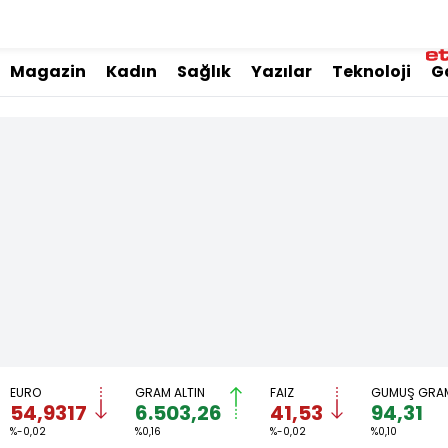
Magazin
Kadın
Sağlık
Yazılar
Teknoloji
G
EURO
GRAM ALTIN
FAİZ
GÜMÜŞ GRA
54,9317
6.503,26
41,53
94,31
%-0,02
%0,16
%-0,02
%0,10