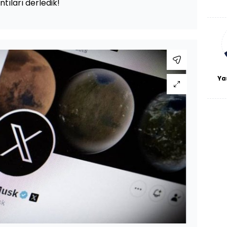
ntıları derledik!
De
haf
a
bl
Ya