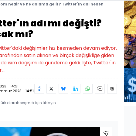
om nedir ve ne anlama gelir? Twitter'ın adı neden
ter'ın adı mı değişti?
cak mı?
witter'daki değişimler hız kesmeden devam ediyor.
tarafından satın alınan ve birçok değişikliğe giden
 isim değişimi ile gündeme geldi. İşte, Twitter'ın
...
23 - 14:51
mmuz 2023 - 14:51
rk olarak seçmek için tıklayın