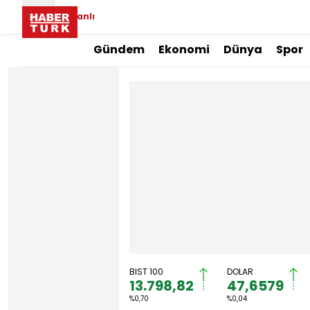
Canlı
Gündem
Ekonomi
Dünya
Spor
BIST 100
DOLAR
13.798,82
47,6579
%0,70
%0,04