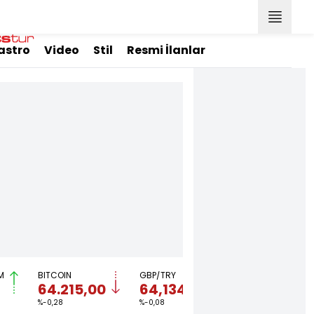
astro
Video
Stil
Resmi İlanlar
M
BITCOIN
GBP/TRY
EUR/USD
BR
64.215,00
64,1349
1,1523
8
%-0,28
%-0,08
%-0,02
%3