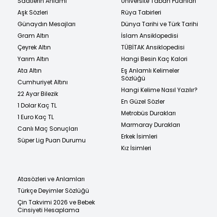
Saatlerin Anlamı
Üniversite Taban Puanları
Aşk Sözleri
Rüya Tabirleri
Günaydın Mesajları
Dünya Tarihi ve Türk Tarihi
Gram Altın
İslam Ansiklopedisi
Çeyrek Altın
TÜBİTAK Ansiklopedisi
Yarım Altın
Hangi Besin Kaç Kalori
Ata Altın
Eş Anlamlı Kelimeler
Sözlüğü
Cumhuriyet Altını
Hangi Kelime Nasıl Yazılır?
22 Ayar Bilezik
En Güzel Sözler
1 Dolar Kaç TL
Metrobüs Durakları
1 Euro Kaç TL
Marmaray Durakları
Canlı Maç Sonuçları
Erkek İsimleri
Süper Lig Puan Durumu
Kız İsimleri
Atasözleri ve Anlamları
Türkçe Deyimler Sözlüğü
Çin Takvimi 2026 ve Bebek
Cinsiyeti Hesaplama