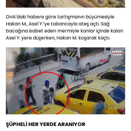
DHA'daki habere göre tartışmanın büyümesiyle
Hakan M., Asel Y.’ye tabancayla ateş açtı. Sağ
bacağına isabet eden mermiyle kanlar içinde kalan
Asel Y. yere düşerken, Hakan M. koşarak kaçtı.
Yüklendi
:
32.09%
Sesi
Oynatma
720
Aç
Hızı
ŞÜPHELİ HER YERDE ARANIYOR