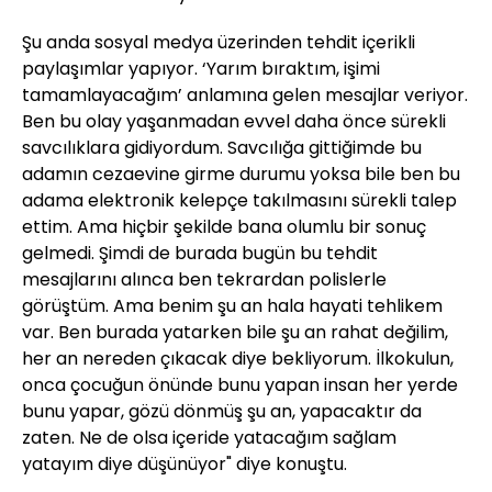
Şu anda sosyal medya üzerinden tehdit içerikli
paylaşımlar yapıyor. ‘Yarım bıraktım, işimi
tamamlayacağım’ anlamına gelen mesajlar veriyor.
Ben bu olay yaşanmadan evvel daha önce sürekli
savcılıklara gidiyordum. Savcılığa gittiğimde bu
adamın cezaevine girme durumu yoksa bile ben bu
adama elektronik kelepçe takılmasını sürekli talep
ettim. Ama hiçbir şekilde bana olumlu bir sonuç
gelmedi. Şimdi de burada bugün bu tehdit
mesajlarını alınca ben tekrardan polislerle
görüştüm. Ama benim şu an hala hayati tehlikem
var. Ben burada yatarken bile şu an rahat değilim,
her an nereden çıkacak diye bekliyorum. İlkokulun,
onca çocuğun önünde bunu yapan insan her yerde
bunu yapar, gözü dönmüş şu an, yapacaktır da
zaten. Ne de olsa içeride yatacağım sağlam
yatayım diye düşünüyor" diye konuştu.