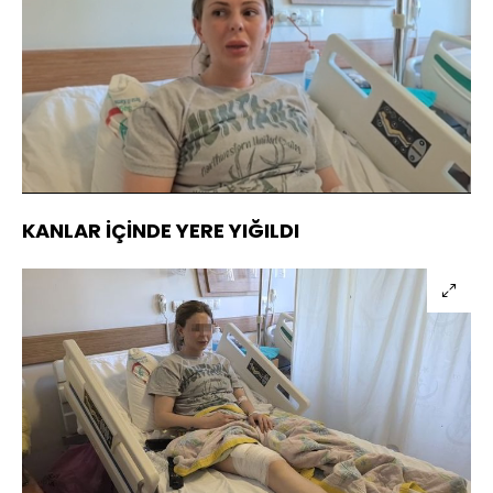
Yüklendi
:
16.20%
Sesi
Oynatma
Aç
Hızı
KANLAR İÇİNDE YERE YIĞILDI