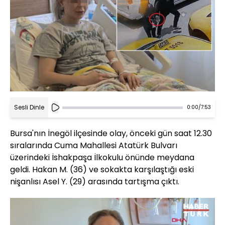
Sesli Dinle
0:00
/
7:53
Bursa'nın İnegöl ilçesinde olay, önceki gün saat 12.30
sıralarında Cuma Mahallesi Atatürk Bulvarı
üzerindeki İshakpaşa İlkokulu önünde meydana
geldi. Hakan M. (36) ve sokakta karşılaştığı eski
nişanlısı Asel Y. (29) arasında tartışma çıktı.