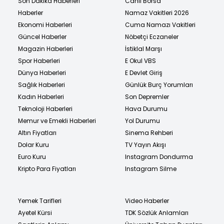
Son Dakika Haberleri
Canlı Borsa
Haberler
Namaz Vakitleri 2026
Ekonomi Haberleri
Cuma Namazı Vakitleri
Güncel Haberler
Nöbetçi Eczaneler
Magazin Haberleri
İstiklal Marşı
Spor Haberleri
E Okul VBS
Dünya Haberleri
E Devlet Giriş
Sağlık Haberleri
Günlük Burç Yorumları
Kadın Haberleri
Son Depremler
Teknoloji Haberleri
Hava Durumu
Memur ve Emekli Haberleri
Yol Durumu
Altın Fiyatları
Sinema Rehberi
Dolar Kuru
TV Yayın Akışı
Euro Kuru
Instagram Dondurma
Kripto Para Fiyatları
Instagram Silme
Yemek Tarifleri
Video Haberler
Ayetel Kürsi
TDK Sözlük Anlamları