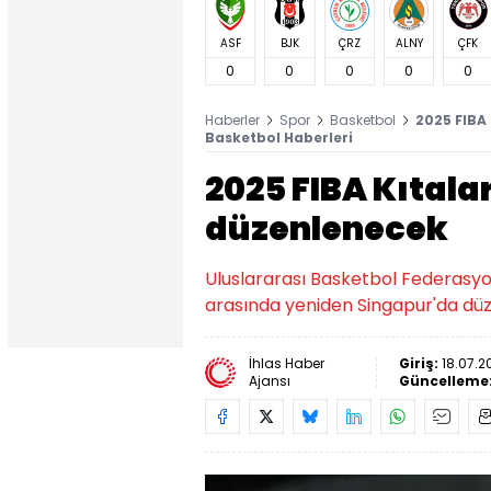
ASF
BJK
ÇRZ
ALNY
ÇFK
0
0
0
0
0
Haberler
Spor
Basketbol
2025 FIBA
Basketbol Haberleri
2025 FIBA Kıtal
düzenlenecek
Uluslararası Basketbol Federasyonu
arasında yeniden Singapur'da dü
İhlas Haber
Giriş:
18.07.2
Ajansı
Güncelleme