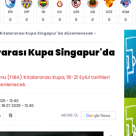
EFK
EYP
FB
GS
GFK
GB
GÖZ
KSM
0
0
0
0
0
0
0
0
 Kıtalararası Kupa Singapur'da düzenlenecek -
ararası Kupa Singapur'da
 (FIBA) Kıtalararası Kupa, 18-21 Eylül tarihleri
zenlenecek.
025 - 12:40
:
18.07.2025 - 12:40
ABONE OL