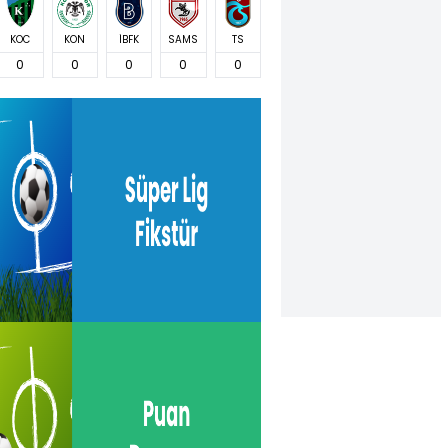
KOC
KON
İBFK
SAMS
TS
0
0
0
0
0