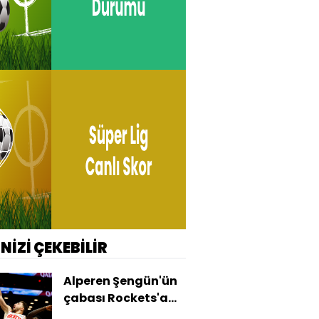
İNİZİ ÇEKEBİLİR
Alperen Şengün'ün
çabası Rockets'a
yetmedi!