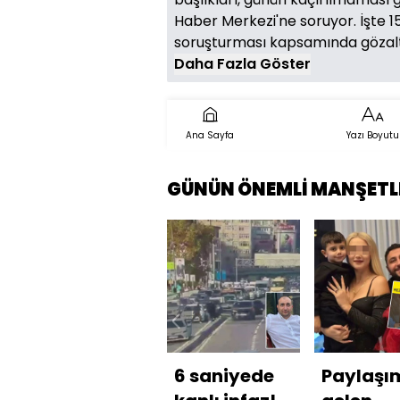
Haber Merkezi'ne soruyor. İşte 15
soruşturması kapsamında gözaltı
Daha Fazla Göster
Ana Sayfa
Yazı Boyutu
GÜNÜN ÖNEMLİ MANŞETL
6 saniyede
Paylaşı