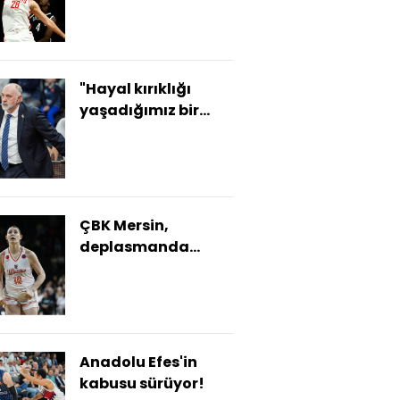
"Hayal kırıklığı
yaşadığımız bir
akşam oldu"
ÇBK Mersin,
deplasmanda
avantajı kaptı!
Anadolu Efes'in
kabusu sürüyor!