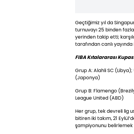
Geçtiğimiz yıl da Singap
turnuvayı 25 binden faz
yerinden takip etti; karş
tarafından canlı yayında i
FIBA Kıtalararası Kupası
Grup A: Alahli SC (Libya)
(Japonya)
Grup B: Flamengo (Brezil
League United (ABD)
Her grup, tek devreli lig
bitiren iki takım, 21 Eylül
şampiyonunu belirlemek ü