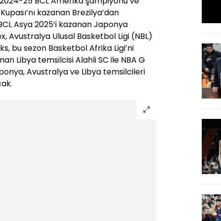
r; 2024-25 BCL Amerika şampiyonu ve
 Kupası’nı kazanan Brezilya’dan
 BCL Asya 2025’i kazanan Japonya
x, Avustralya Ulusal Basketbol Ligi (NBL)
, bu sezon Basketbol Afrika Ligi’ni
nan Libya temsilcisi Alahli SC ile NBA G
onya, Avustralya ve Libya temsilcileri
cak.