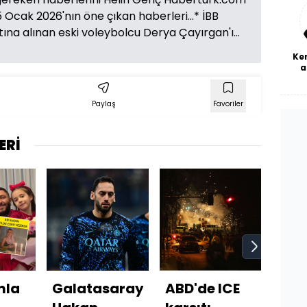
bl
 Ocak 2026'nın öne çıkan haberleri...* İBB
na alınan eski voleybolcu Derya Çayırgan'ı...
Ke
a
Paylaş
Favoriler
ERİ
mla
Galatasaray'ın
ABD'de ICE
"Tec