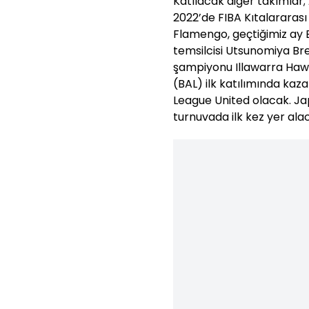
Katılacak diğer takımla
2022’de FIBA Kıtalararası
Flamengo, geçtiğimiz ay
temsilcisi Utsunomiya Bre
şampiyonu Illawarra Hawks
(BAL) ilk katılımında kaza
League United olacak. Jap
turnuvada ilk kez yer ala