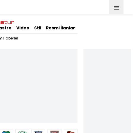
astro
Video
Stil
Resmi İlanlar
m Haberler