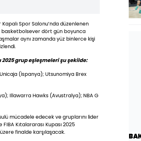
ur Kapalı Spor Salonu’nda düzenlenen
la basketbolsever dört gün boyunca
ılaşmalar aynı zamanda yüz binlerce kişi
zlendi.
 2025 grup eşleşmeleri şu şekilde:
; Unicaja (İspanya); Utsunomiya Brex
ya); Illawarra Hawks (Avustralya); NBA G
 usulü mücadele edecek ve gruplarını lider
’de FIBA Kıtalararası Kupası 2025
zere finalde karşılaşacak.
BA