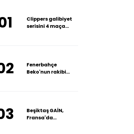
01
Clippers galibiyet
serisini 4 maça
çıkardı!
02
Fenerbahçe
Beko'nun rakibi
Valencia!
03
Beşiktaş GAİN,
Fransa'da
istediğini aldı!