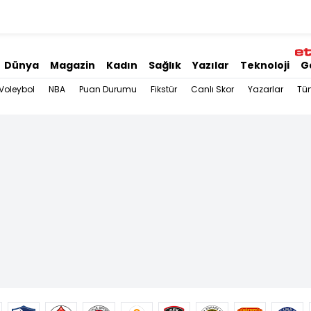
Dünya
Magazin
Kadın
Sağlık
Yazılar
Teknoloji
G
Voleybol
NBA
Puan Durumu
Fikstür
Canlı Skor
Yazarlar
Tü