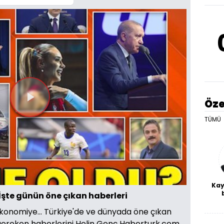
Öze
Videoyu
TÜMÜ
Oynat
Kay
İşte günün öne çıkan haberleri
De
haf
konomiye... Türkiye'de ve dünyada öne çıkan
a
 gereken haberlerini Helin Genç Haberturk.com