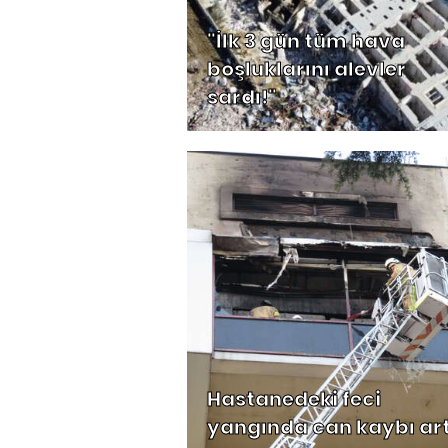
"İlk 3 gün tüm hava
boşluklarını alevler
sardı!"
Hastanedeki feci
yangında can kaybı art