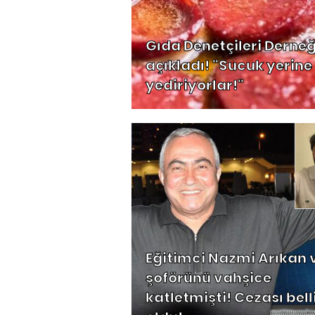
Gıda Denetçileri Derneğ
açıkladı! "Sucuk yerine
yediriyorlar!"
Eğitimci Nazmi Arıkan 
şoförünü vahşice
katletmişti! Cezası bell