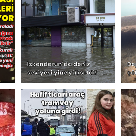
n:
İskenderun'da deniz
De
seviyesi yine yükseldi!
çö