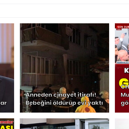
CH
Anneden cinayet itirafı!
Mu
lar
Bebeğini öldürüp evi yaktı
gö