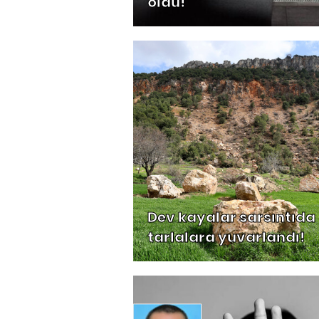
oldu!
Dev kayalar sarsıntıda
tarlalara yuvarlandı!