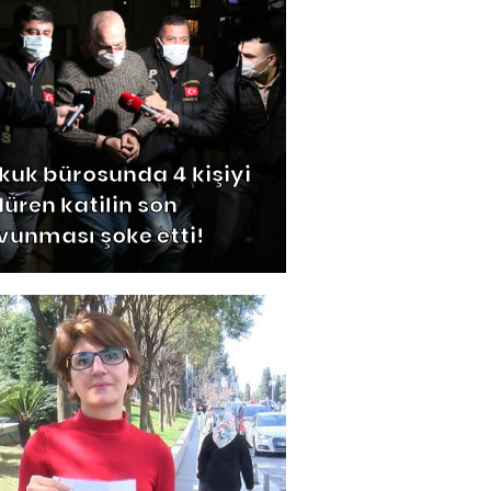
kuk bürosunda 4 kişiyi
düren katilin son
vunması şoke etti!