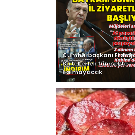
Cumhurbaşkanı Erdoğa
Bu tekerlek tümsekte
kalmayacak