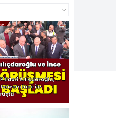
P lideri Kılıçdaroğlu,
harrem İnce ile
rüştü