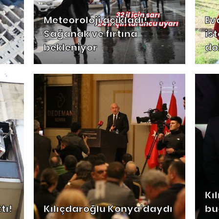
Meteoroloji açıkladı!
Ev
Sağanak ve fırtına
ist
bekleniyor
do
Kı
tı!
Kılıçdaroğlu Konya'daydı
bu