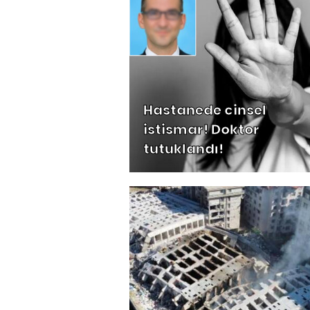
Hastanede cinsel
istismar! Doktor
tutuklandı!