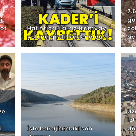
7.
i
gö
 ot
Hafif ticari araç tramvay
çö
yoluna girdi! Kader öldü!
ay
ve
Uz
İs
i
İşte barajlardaki son
dö