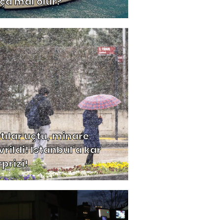
ça mal olur?
tılar uçtu, minare
vrildi! İstanbul'a kar
prizi!