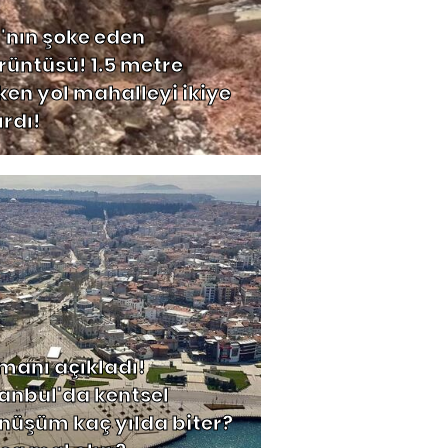
6'nın şoke eden
rüntüsü! 1.5 metre
ken yol mahalleyi ikiye
ırdı!
manı açıkladı!
tanbul'da kentsel
nüşüm kaç yılda biter?