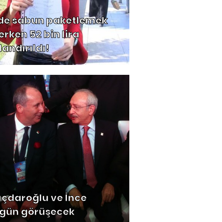
de sabun paketlemek
erken 52 bin lira
landırıldı!
lıçdaroğlu ve İnce
gün görüşecek