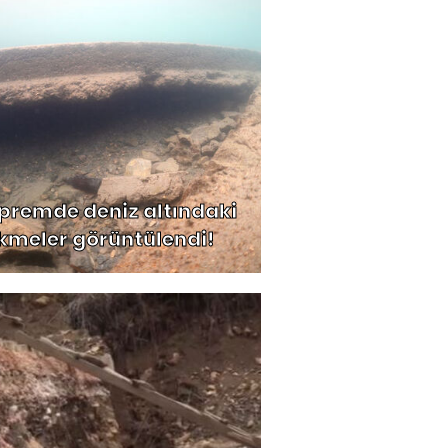
premde deniz altındaki
kmeler görüntülendi!