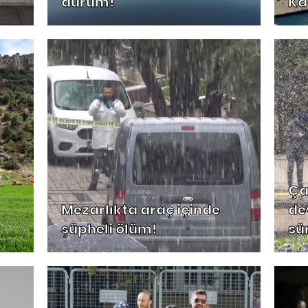
durum!
Ka
Ça
Mezarlıkta araç içinde
de
şüpheli ölüm!
sür