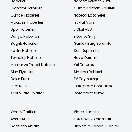
Haberler
Namaz Vakitleri 2026
Ekonomi Haberleri
Cuma Namazı Vakitleri
Güncel Haberler
Nöbetçi Eczaneler
Magazin Haberleri
İstiklal Marşı
Spor Haberleri
E Okul VBS
Dünya Haberleri
E Devlet Giriş
Sağlık Haberleri
Günlük Burç Yorumları
Kadın Haberleri
Son Depremler
Teknoloji Haberleri
Hava Durumu
Memur ve Emekli Haberleri
Yol Durumu
Altın Fiyatları
Sinema Rehberi
Dolar Kuru
TV Yayın Akışı
Euro Kuru
Instagram Dondurma
Kripto Para Fiyatları
Instagram Silme
Yemek Tarifleri
Video Haberler
Ayetel Kürsi
TDK Sözlük Anlamları
Saatlerin Anlamı
Üniversite Taban Puanları