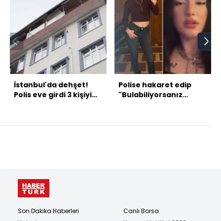
İstanbul'da dehşet!
Polise hakaret edip
Polis eve girdi 3 kişiyi
"Bulabiliyorsanız
ölü buldu!
bulun" demişti!
Son Dakika Haberleri
Canlı Borsa