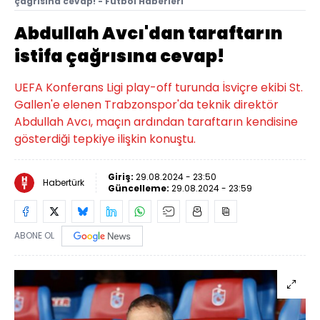
çağrısına cevap! - Futbol Haberleri
Abdullah Avcı'dan taraftarın
istifa çağrısına cevap!
UEFA Konferans Ligi play-off turunda İsviçre ekibi St.
Gallen'e elenen Trabzonspor'da teknik direktör
Abdullah Avcı, maçın ardından taraftarın kendisine
gösterdiği tepkiye ilişkin konuştu.
Giriş:
29.08.2024 - 23:50
Habertürk
Güncelleme:
29.08.2024 - 23:59
ABONE OL