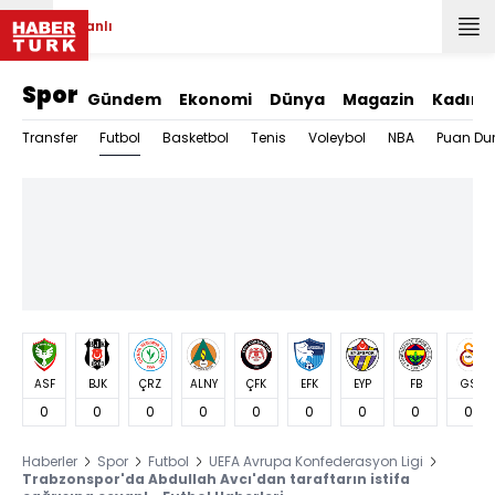
Canlı
Spor
Gündem
Ekonomi
Dünya
Magazin
Kadın
Futbol
Transfer
Basketbol
Tenis
Voleybol
NBA
Puan Du
ASF
BJK
ÇRZ
ALNY
ÇFK
EFK
EYP
FB
GS
0
0
0
0
0
0
0
0
0
Haberler
Spor
Futbol
UEFA Avrupa Konfederasyon Ligi
Trabzonspor'da Abdullah Avcı'dan taraftarın istifa