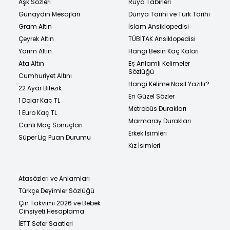
Aşk Sözleri
Rüya Tabirleri
Günaydın Mesajları
Dünya Tarihi ve Türk Tarihi
Gram Altın
İslam Ansiklopedisi
Çeyrek Altın
TÜBİTAK Ansiklopedisi
Yarım Altın
Hangi Besin Kaç Kalori
Ata Altın
Eş Anlamlı Kelimeler
Sözlüğü
Cumhuriyet Altını
Hangi Kelime Nasıl Yazılır?
22 Ayar Bilezik
En Güzel Sözler
1 Dolar Kaç TL
Metrobüs Durakları
1 Euro Kaç TL
Marmaray Durakları
Canlı Maç Sonuçları
Erkek İsimleri
Süper Lig Puan Durumu
Kız İsimleri
Atasözleri ve Anlamları
Türkçe Deyimler Sözlüğü
Çin Takvimi 2026 ve Bebek
Cinsiyeti Hesaplama
İETT Sefer Saatleri