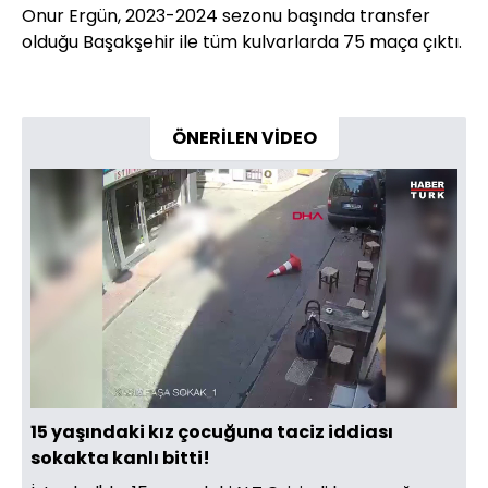
Onur Ergün, 2023-2024 sezonu başında transfer
olduğu Başakşehir ile tüm kulvarlarda 75 maça çıktı.
ÖNERİLEN VİDEO
Yüklendi
:
3.90%
Sesi
Oynatma
480
Aç
Hızı
15 yaşındaki kız çocuğuna taciz iddiası
sokakta kanlı bitti!