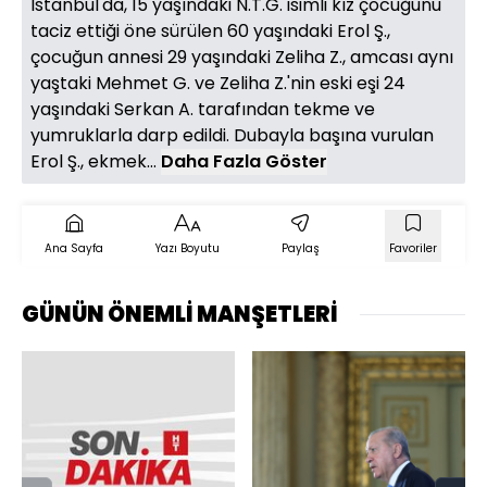
İstanbul'da, 15 yaşındaki N.T.G. isimli kız çocuğunu
taciz ettiği öne sürülen 60 yaşındaki Erol Ş.,
çocuğun annesi 29 yaşındaki Zeliha Z., amcası aynı
yaştaki Mehmet G. ve Zeliha Z.'nin eski eşi 24
yaşındaki Serkan A. tarafından tekme ve
yumruklarla darp edildi. Dubayla başına vurulan
Erol Ş., ekmek...
Daha Fazla Göster
Ana Sayfa
Yazı Boyutu
Paylaş
Favoriler
GÜNÜN ÖNEMLİ MANŞETLERİ