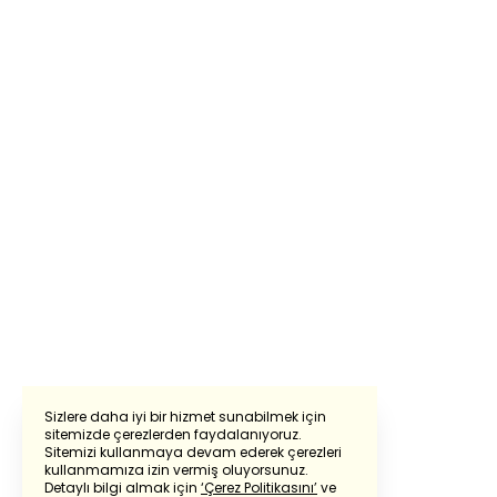
Sizlere daha iyi bir hizmet sunabilmek için
sitemizde çerezlerden faydalanıyoruz.
Sitemizi kullanmaya devam ederek çerezleri
Powered by
Translate
kullanmamıza izin vermiş oluyorsunuz.
Detaylı bilgi almak için
‘Çerez Politikasını’
ve