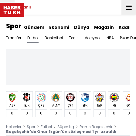
Canlı
Spor
Gündem
Ekonomi
Dünya
Magazin
Kadın
Futbol
Transfer
Basketbol
Tenis
Voleybol
NBA
Puan Du
ASF
BJK
ÇRZ
ALNY
ÇFK
EFK
EYP
FB
GS
0
0
0
0
0
0
0
0
0
Haberler
Spor
Futbol
Süper Lig
Rams Başakşehir
Başakşehir'de Onur Ergün'ün sözleşmesi 1 yıl uzatıldı