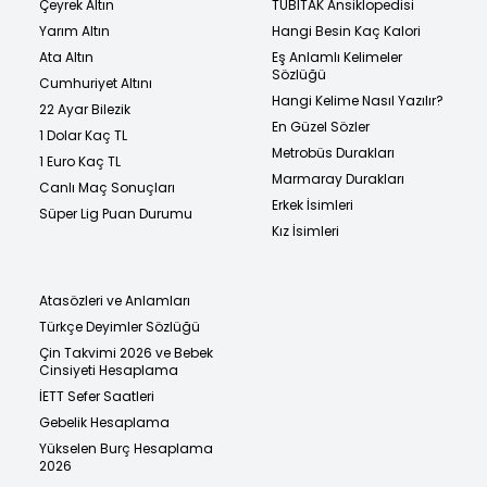
Çeyrek Altın
TÜBİTAK Ansiklopedisi
Yarım Altın
Hangi Besin Kaç Kalori
Ata Altın
Eş Anlamlı Kelimeler
Sözlüğü
Cumhuriyet Altını
Hangi Kelime Nasıl Yazılır?
22 Ayar Bilezik
En Güzel Sözler
1 Dolar Kaç TL
Metrobüs Durakları
1 Euro Kaç TL
Marmaray Durakları
Canlı Maç Sonuçları
Erkek İsimleri
Süper Lig Puan Durumu
Kız İsimleri
Atasözleri ve Anlamları
Türkçe Deyimler Sözlüğü
Çin Takvimi 2026 ve Bebek
Cinsiyeti Hesaplama
İETT Sefer Saatleri
Gebelik Hesaplama
Yükselen Burç Hesaplama
2026