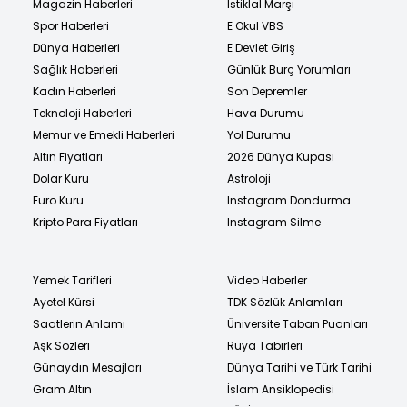
Magazin Haberleri
İstiklal Marşı
Spor Haberleri
E Okul VBS
Dünya Haberleri
E Devlet Giriş
Sağlık Haberleri
Günlük Burç Yorumları
Kadın Haberleri
Son Depremler
Teknoloji Haberleri
Hava Durumu
Memur ve Emekli Haberleri
Yol Durumu
Altın Fiyatları
2026 Dünya Kupası
Dolar Kuru
Astroloji
Euro Kuru
Instagram Dondurma
Kripto Para Fiyatları
Instagram Silme
Yemek Tarifleri
Video Haberler
Ayetel Kürsi
TDK Sözlük Anlamları
Saatlerin Anlamı
Üniversite Taban Puanları
Aşk Sözleri
Rüya Tabirleri
Günaydın Mesajları
Dünya Tarihi ve Türk Tarihi
Gram Altın
İslam Ansiklopedisi