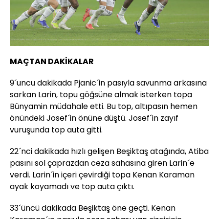
MAÇTAN DAKİKALAR
9´uncu dakikada Pjanic´in pasıyla savunma arkasına
sarkan Larin, topu göğsüne almak isterken topa
Bünyamin müdahale etti. Bu top, altıpasın hemen
önündeki Josef´in önüne düştü. Josef´in zayıf
vuruşunda top auta gitti.
22´nci dakikada hızlı gelişen Beşiktaş atağında, Atiba
pasını sol çaprazdan ceza sahasına giren Larin´e
verdi. Larin´in içeri çevirdiği topa Kenan Karaman
ayak koyamadı ve top auta çıktı.
33´üncü dakikada Beşiktaş öne geçti. Kenan