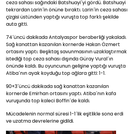
ceza sahası sağındaki Batshuayi´yi gördü. Batshuayi
tekrardan Larin´in önüne bıraktı. Larin´in ceza sahası
çizgisi üstünden yaptığı vuruşta top farklı şekilde
auta gitti.
74´üncü dakikada Antalyaspor beraberliği yakaladı.
Sağ kanattan kazanılan kornerde Hakan Özmert
ortasını yaptı. Beşiktaş savunmasının uzaklaştırmak
istediği top ceza sahası dışında Güray Vural´ın
önünde kaldı. Bu oyuncunun gelişine yaptığı vuruşta
Atiba´nın ayak koyduğu top ağlara gitti: 1-1.
90+3´üncü dakikada sağ kanattan kazanılan
kornerde Emirhan ortasını yaptı. Atiba´nın kafa
vuruşunda top kaleci Boffin´de kaldı.
Mücadelenin normal süresi 1-1´lik eşitlikle sona erdi
ve uzatma devrelerine gidildi.