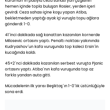
Karaman´ın pasıyla ceza sahası yan çizgisinin
hemen içinde topla buluşan Rosier, yerden içeri
çevirdi. Ceza sahası içine koşu yapan Atiba,
bekletmeden yaptığı ayak içi vuruşla topu ağlara
gönderdi: 1-0.
41´inci dakikada sağ kanattan kazanılan kornerde
Milosevic ortasını yaptı. Penaltı noktası yakınında
Kudryashov´un kafa vuruşunda top kaleci Ersin´in
kucağında kaldı.
45+2´nci dakikada kazanılan serbest vuruşta Pjanic
ortasını yaptı. Atiba´nın kafa vuruşunda top az
farkla yandan auta gitti.
Mücadelenin ilk yarısı Beşiktaş´ın 1-0´lık üstünlüğüyle
sona erdi.