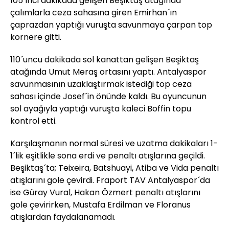
105´inci dakikada gelişen Beşiktaş atağında
çalımlarla ceza sahasına giren Emirhan´ın
çaprazdan yaptığı vuruşta savunmaya çarpan top
kornere gitti.
110´uncu dakikada sol kanattan gelişen Beşiktaş
atağında Umut Meraş ortasını yaptı. Antalyaspor
savunmasının uzaklaştırmak istediği top ceza
sahası içinde Josef´in önünde kaldı. Bu oyuncunun
sol ayağıyla yaptığı vuruşta kaleci Boffin topu
kontrol etti.
Karşılaşmanın normal süresi ve uzatma dakikaları 1-
1´lik eşitlikle sona erdi ve penaltı atışlarına geçildi.
Beşiktaş´ta; Teixeira, Batshuayi, Atiba ve Vida penaltı
atışlarını gole çevirdi. Fraport TAV Antalyaspor´da
ise Güray Vural, Hakan Özmert penaltı atışlarını
gole çevirirken, Mustafa Erdilman ve Floranus
atışlardan faydalanamadı.