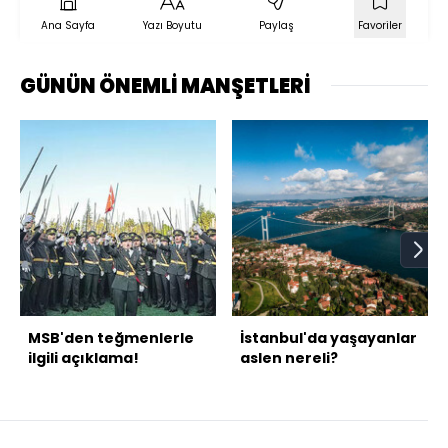
Ana Sayfa
Yazı Boyutu
Paylaş
Favoriler
GÜNÜN ÖNEMLİ MANŞETLERİ
MSB'den teğmenlerle
İstanbul'da yaşayanlar
ilgili açıklama!
aslen nereli?