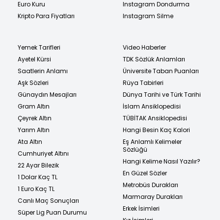
Euro Kuru
Instagram Dondurma
Kripto Para Fiyatları
Instagram Silme
Yemek Tarifleri
Video Haberler
Ayetel Kürsi
TDK Sözlük Anlamları
Saatlerin Anlamı
Üniversite Taban Puanları
Aşk Sözleri
Rüya Tabirleri
Günaydın Mesajları
Dünya Tarihi ve Türk Tarihi
Gram Altın
İslam Ansiklopedisi
Çeyrek Altın
TÜBİTAK Ansiklopedisi
Yarım Altın
Hangi Besin Kaç Kalori
Ata Altın
Eş Anlamlı Kelimeler
Sözlüğü
Cumhuriyet Altını
Hangi Kelime Nasıl Yazılır?
22 Ayar Bilezik
En Güzel Sözler
1 Dolar Kaç TL
Metrobüs Durakları
1 Euro Kaç TL
Marmaray Durakları
Canlı Maç Sonuçları
Erkek İsimleri
Süper Lig Puan Durumu