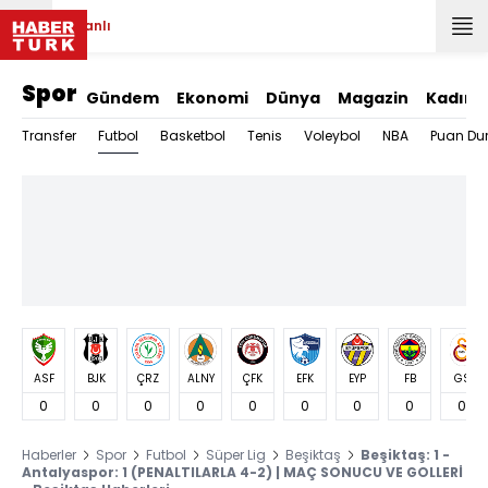
Canlı
Spor
Gündem
Ekonomi
Dünya
Magazin
Kadın
Futbol
Transfer
Basketbol
Tenis
Voleybol
NBA
Puan Du
ASF
BJK
ÇRZ
ALNY
ÇFK
EFK
EYP
FB
GS
0
0
0
0
0
0
0
0
0
Haberler
Spor
Futbol
Süper Lig
Beşiktaş
Beşiktaş: 1 -
Antalyaspor: 1 (PENALTILARLA 4-2) | MAÇ SONUCU VE GOLLERİ