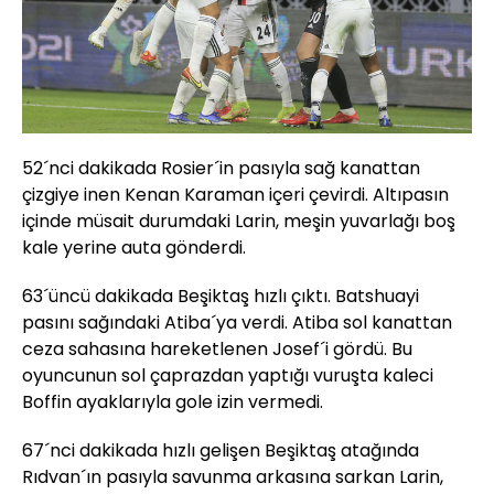
52´nci dakikada Rosier´in pasıyla sağ kanattan
çizgiye inen Kenan Karaman içeri çevirdi. Altıpasın
içinde müsait durumdaki Larin, meşin yuvarlağı boş
kale yerine auta gönderdi.
63´üncü dakikada Beşiktaş hızlı çıktı. Batshuayi
pasını sağındaki Atiba´ya verdi. Atiba sol kanattan
ceza sahasına hareketlenen Josef´i gördü. Bu
oyuncunun sol çaprazdan yaptığı vuruşta kaleci
Boffin ayaklarıyla gole izin vermedi.
67´nci dakikada hızlı gelişen Beşiktaş atağında
Rıdvan´ın pasıyla savunma arkasına sarkan Larin,