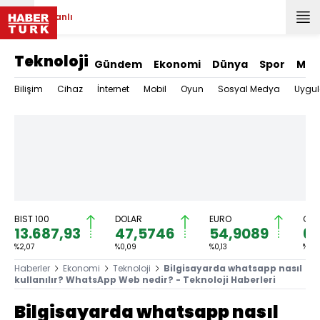
Canlı
Teknoloji
Gündem
Ekonomi
Dünya
Spor
Mag
Bilişim
Cihaz
İnternet
Mobil
Oyun
Sosyal Medya
Uygu
BIST 100
DOLAR
EURO
GRA
13.687,93
47,5746
54,9089
6.
%2,07
%0,09
%0,13
%1,3
Haberler
Ekonomi
Teknoloji
Bilgisayarda whatsapp nasıl
kullanılır? WhatsApp Web nedir? - Teknoloji Haberleri
Bilgisayarda whatsapp nasıl