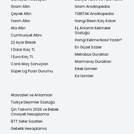
Gram Altın
İslam Ansiklopedisi
Çeyrek Altın
TÜBİTAK Ansiklopedisi
Yarım Altın
Hangi Besin Kaç Kalori
Ata Altın
Eş Anlamlı Kelimeler
Sözlüğü
Cumhuriyet Altını
Hangi Kelime Nasıl Yazılır?
22 Ayar Bilezik
En Güzel Sözler
1 Dolar Kaç TL
Metrobüs Durakları
1 Euro Kaç TL
Marmaray Durakları
Canlı Maç Sonuçları
Erkek İsimleri
Süper Lig Puan Durumu
Kız İsimleri
Atasözleri ve Anlamları
Türkçe Deyimler Sözlüğü
Çin Takvimi 2026 ve Bebek
Cinsiyeti Hesaplama
İETT Sefer Saatleri
Gebelik Hesaplama