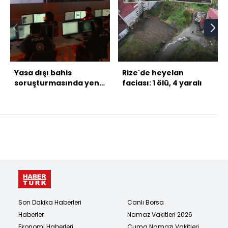
Yasa dışı bahis
Rize'de heyelan
soruşturmasında yeni
faciası: 1 ölü, 4 yaralı
gözaltı kararları!
Son Dakika Haberleri
Canlı Borsa
Haberler
Namaz Vakitleri 2026
Ekonomi Haberleri
Cuma Namazı Vakitleri