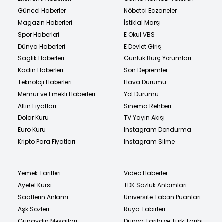
Güncel Haberler
Nöbetçi Eczaneler
Magazin Haberleri
İstiklal Marşı
Spor Haberleri
E Okul VBS
Dünya Haberleri
E Devlet Giriş
Sağlık Haberleri
Günlük Burç Yorumları
Kadın Haberleri
Son Depremler
Teknoloji Haberleri
Hava Durumu
Memur ve Emekli Haberleri
Yol Durumu
Altın Fiyatları
Sinema Rehberi
Dolar Kuru
TV Yayın Akışı
Euro Kuru
Instagram Dondurma
Kripto Para Fiyatları
Instagram Silme
Yemek Tarifleri
Video Haberler
Ayetel Kürsi
TDK Sözlük Anlamları
Saatlerin Anlamı
Üniversite Taban Puanları
Aşk Sözleri
Rüya Tabirleri
Günaydın Mesajları
Dünya Tarihi ve Türk Tarihi