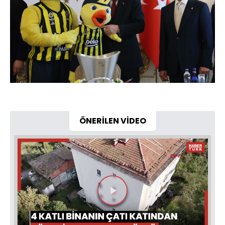
ÖNERİLEN VİDEO
Videoyu
Oynat