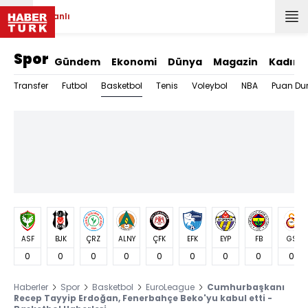
Canlı
Spor
Gündem
Ekonomi
Dünya
Magazin
Kadın
Basketbol
Transfer
Futbol
Tenis
Voleybol
NBA
Puan Du
ASF
BJK
ÇRZ
ALNY
ÇFK
EFK
EYP
FB
GS
0
0
0
0
0
0
0
0
0
Haberler
Spor
Basketbol
EuroLeague
Cumhurbaşkanı
Recep Tayyip Erdoğan, Fenerbahçe Beko'yu kabul etti -