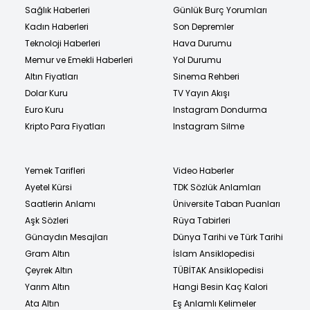
Sağlık Haberleri
Günlük Burç Yorumları
Kadın Haberleri
Son Depremler
Teknoloji Haberleri
Hava Durumu
Memur ve Emekli Haberleri
Yol Durumu
Altın Fiyatları
Sinema Rehberi
Dolar Kuru
TV Yayın Akışı
Euro Kuru
Instagram Dondurma
Kripto Para Fiyatları
Instagram Silme
Yemek Tarifleri
Video Haberler
Ayetel Kürsi
TDK Sözlük Anlamları
Saatlerin Anlamı
Üniversite Taban Puanları
Aşk Sözleri
Rüya Tabirleri
Günaydın Mesajları
Dünya Tarihi ve Türk Tarihi
Gram Altın
İslam Ansiklopedisi
Çeyrek Altın
TÜBİTAK Ansiklopedisi
Yarım Altın
Hangi Besin Kaç Kalori
Ata Altın
Eş Anlamlı Kelimeler