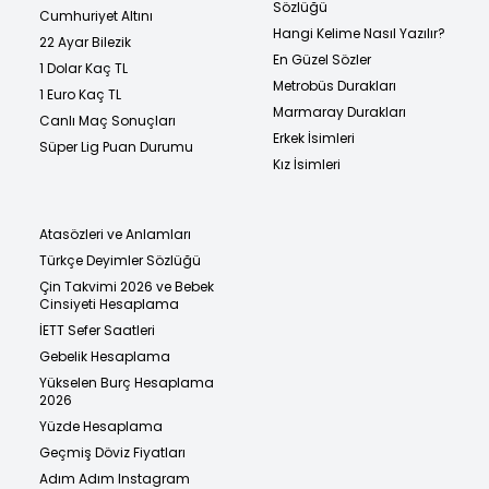
Sözlüğü
Cumhuriyet Altını
Hangi Kelime Nasıl Yazılır?
22 Ayar Bilezik
En Güzel Sözler
1 Dolar Kaç TL
Metrobüs Durakları
1 Euro Kaç TL
Marmaray Durakları
Canlı Maç Sonuçları
Erkek İsimleri
Süper Lig Puan Durumu
Kız İsimleri
Atasözleri ve Anlamları
Türkçe Deyimler Sözlüğü
Çin Takvimi 2026 ve Bebek
Cinsiyeti Hesaplama
İETT Sefer Saatleri
Gebelik Hesaplama
Yükselen Burç Hesaplama
2026
Yüzde Hesaplama
Geçmiş Döviz Fiyatları
Adım Adım Instagram