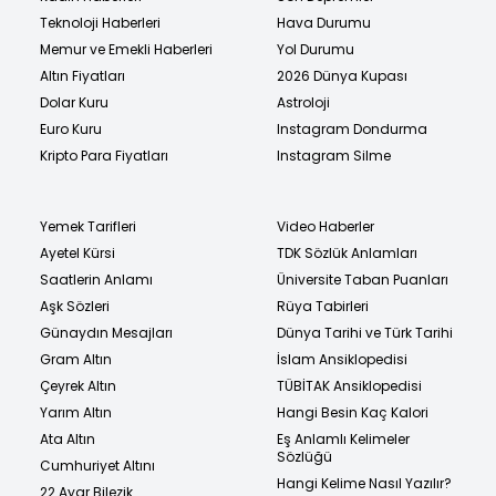
Teknoloji Haberleri
Hava Durumu
Memur ve Emekli Haberleri
Yol Durumu
Altın Fiyatları
2026 Dünya Kupası
Dolar Kuru
Astroloji
Euro Kuru
Instagram Dondurma
Kripto Para Fiyatları
Instagram Silme
Yemek Tarifleri
Video Haberler
Ayetel Kürsi
TDK Sözlük Anlamları
Saatlerin Anlamı
Üniversite Taban Puanları
Aşk Sözleri
Rüya Tabirleri
Günaydın Mesajları
Dünya Tarihi ve Türk Tarihi
Gram Altın
İslam Ansiklopedisi
Çeyrek Altın
TÜBİTAK Ansiklopedisi
Yarım Altın
Hangi Besin Kaç Kalori
Ata Altın
Eş Anlamlı Kelimeler
Sözlüğü
Cumhuriyet Altını
Hangi Kelime Nasıl Yazılır?
22 Ayar Bilezik