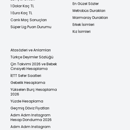
En Güzel Sözler
1 Dolar Kaç TL
Metrobüs Durakları
1 Euro Kaç TL
Marmaray Durakları
Canlı Maç Sonuçları
Erkek İsimleri
Süper Lig Puan Durumu
Kız İsimleri
Atasözleri ve Anlamları
Türkçe Deyimler Sözlüğü
Çin Takvimi 2026 ve Bebek
Cinsiyeti Hesaplama
İETT Sefer Saatleri
Gebelik Hesaplama
Yükselen Burç Hesaplama
2026
Yüzde Hesaplama
Geçmiş Döviz Fiyatları
Adım Adım Instagram
Hesap Dondurma 2026
Adım Adım Instagram