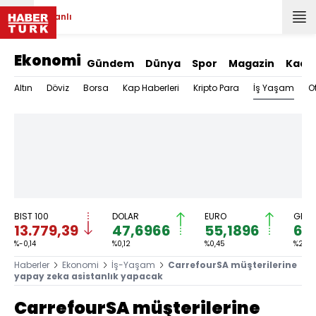
Canlı
Ekonomi
Gündem
Dünya
Spor
Magazin
Kadı
İş Yaşam
Altın
Döviz
Borsa
Kap Haberleri
Kripto Para
O
BIST 100
DOLAR
EURO
GRAM
13.779,39
47,6966
55,1896
6.
%-0,14
%0,12
%0,45
%2,59
Haberler
Ekonomi
İş-Yaşam
CarrefourSA müşterilerine
yapay zeka asistanlık yapacak
CarrefourSA müşterilerine