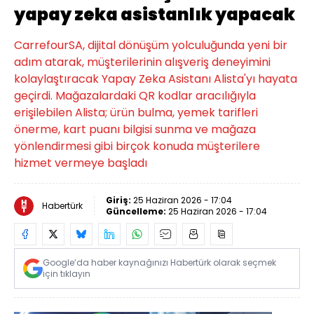
yapay zeka asistanlık yapacak
CarrefourSA, dijital dönüşüm yolculuğunda yeni bir
adım atarak, müşterilerinin alışveriş deneyimini
kolaylaştıracak Yapay Zeka Asistanı Alista'yı hayata
geçirdi. Mağazalardaki QR kodlar aracılığıyla
erişilebilen Alista; ürün bulma, yemek tarifleri
önerme, kart puanı bilgisi sunma ve mağaza
yönlendirmesi gibi birçok konuda müşterilere
hizmet vermeye başladı
Giriş:
25 Haziran 2026 - 17:04
Habertürk
Güncelleme:
25 Haziran 2026 - 17:04
Google’da haber kaynağınızı Habertürk olarak seçmek
için tıklayın