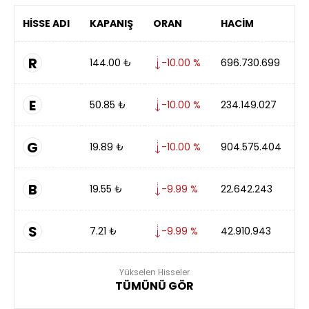
HİSSE ADI
KAPANIŞ
ORAN
HACİM
R
144.00
₺
-10.00 %
696.730.699
E
50.85
₺
-10.00 %
234.149.027
G
19.89
₺
-10.00 %
904.575.404
B
19.55
₺
-9.99 %
22.642.243
S
7.21
₺
-9.99 %
42.910.943
Yükselen Hisseler
TÜMÜNÜ GÖR