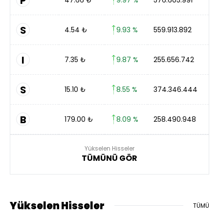
P
S
4.54
₺
9.93 %
559.913.892
I
7.35
₺
9.87 %
255.656.742
S
15.10
₺
8.55 %
374.346.444
B
179.00
₺
8.09 %
258.490.948
Yükselen Hisseler
TÜMÜNÜ GÖR
Yükselen Hisseler
TÜMÜ