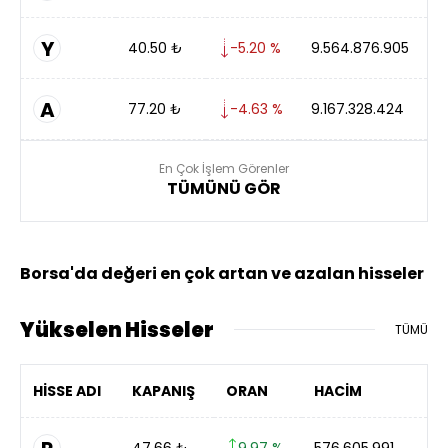
Y
40.50
₺
-5.20 %
9.564.876.905
A
77.20
₺
-4.63 %
9.167.328.424
En Çok İşlem Görenler
TÜMÜNÜ GÖR
Borsa'da değeri en çok artan ve azalan hisseler
Yükselen Hisseler
TÜMÜ
HİSSE ADI
KAPANIŞ
ORAN
HACİM
47.66
₺
9.97 %
576.605.991