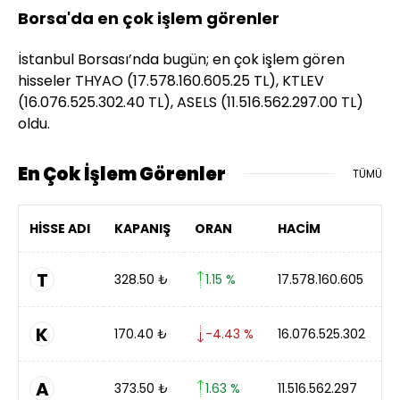
Borsa'da en çok işlem görenler
İstanbul Borsası’nda bugün; en çok işlem gören
hisseler THYAO (17.578.160.605.25 TL), KTLEV
(16.076.525.302.40 TL), ASELS (11.516.562.297.00 TL)
oldu.
En Çok İşlem Görenler
TÜMÜ
HİSSE ADI
KAPANIŞ
ORAN
HACİM
T
328.50
₺
1.15 %
17.578.160.605
K
170.40
₺
-4.43 %
16.076.525.302
A
373.50
₺
1.63 %
11.516.562.297