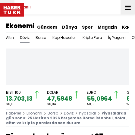
Canlı
Ekonomi
Gündem
Dünya
Spor
Magazin
Kadı
Döviz
Altın
Borsa
Kap Haberleri
Kripto Para
İş Yaşam
O
BIST 100
DOLAR
EURO
GRAM
13.703,13
47,5948
55,0964
6.
%0,11
%0,04
%0,19
%0,4
Haberler
Ekonomi
Borsa
Döviz
Piyasalar
Piyasalarda
gün sonu: 25 Haziran 2026 Perşembe Borsa İstanbul, dolar,
altın ve kripto paralarda son durum