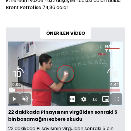
Ethereum yüzde -5,12 düşüş ile 1.561,63 doları buldu.
Brent Petrol ise 74,86 dolar
ÖNERİLEN VİDEO
Videoyu
Süre
0:00
Toplam
4:44
Oynat
Yüklendi
:
3.49%
Süre
1x
Oynat
Sesi
Oynatma
Mini
Tam
Aç
Hızı
oynatıcı
Ekran
22 dakikada Pi sayısının virgülden sonraki 5
bin basamağını ezbere okudu
22 dakikada Pi sayısının virgülden sonraki 5 bin