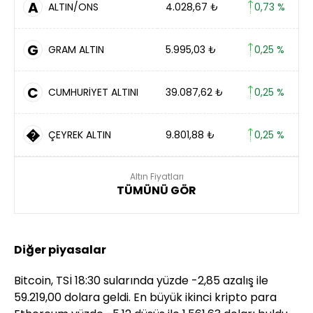
A
ALTIN/ONS
4.028,67
₺
0,73 %
G
GRAM ALTIN
5.995,03
₺
0,25 %
C
CUMHURİYET ALTINI
39.087,62
₺
0,25 %
�
ÇEYREK ALTIN
9.801,88
₺
0,25 %
Altın Fiyatları
TÜMÜNÜ GÖR
Diğer piyasalar
Bitcoin, TSİ 18:30 sularında yüzde -2,85 azalış ile
59.219,00 dolara geldi. En büyük ikinci kripto para