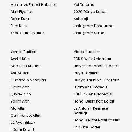
Memur ve Emekli Haberleri
Yol Durumu
Altın Fiyatları
2026 Dünya Kupası
Dolar Kuru
Astroloji
Euro Kuru
Instagram Dondurma
Kripto Para Fiyatları
Instagram Silme
Yemek Tarifleri
Video Haberler
Ayetel Kürsi
TDK Sözlük Anlamları
Saatlerin Anlamı
Üniversite Taban Puanları
Aşk Sözleri
Rüya Tabirleri
Günaydın Mesajları
Dünya Tarihi ve Türk Tarihi
Gram Altın
İslam Ansiklopedisi
Çeyrek Altın
TÜBİTAK Ansiklopedisi
Yarım Altın
Hangi Besin Kaç Kalori
Ata Altın
Eş Anlamlı Kelimeler
Sözlüğü
Cumhuriyet Altını
Hangi Kelime Nasıl Yazılır?
22 Ayar Bilezik
En Güzel Sözler
1 Dolar Kaç TL