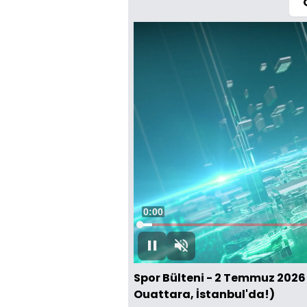
Süre
0:00
Yüklendi
:
2.77%
Oynat
Sesi
Aç
Spor Bülteni - 2 Temmuz 2026
Ouattara, İstanbul'da!)