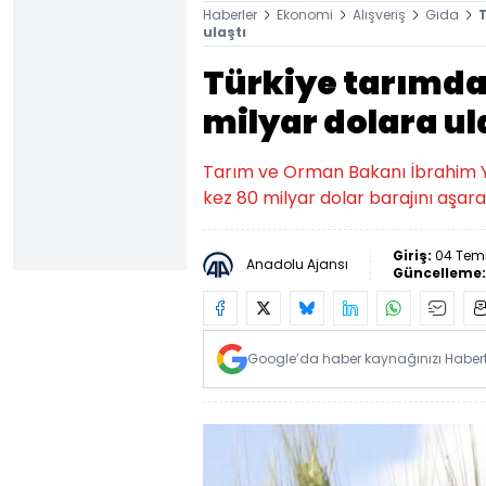
Haberler
Ekonomi
Alışveriş
Gıda
T
ulaştı
Türkiye tarımda t
milyar dolara ul
Tarım ve Orman Bakanı İbrahim Yum
kez 80 milyar dolar barajını aşarak
Giriş:
04 Tem
Anadolu Ajansı
Güncelleme
Google’da haber kaynağınızı Habertü