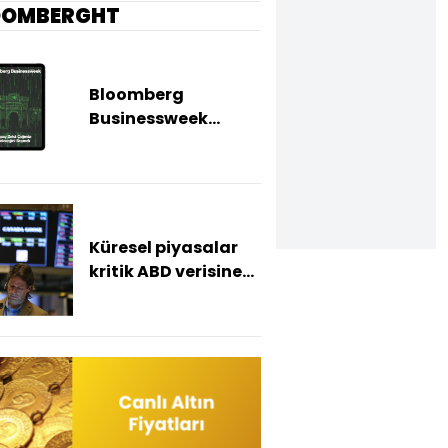
OOMBERGHT
Bloomberg
Businessweek
Türkiye'nin 142.
sayısı çıktı
Küresel piyasalar
kritik ABD verisine
odaklandı