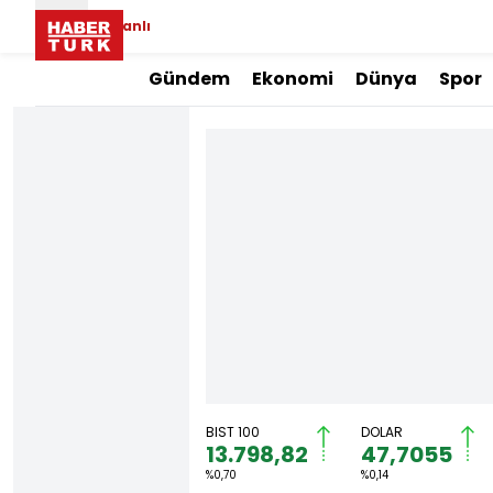
Canlı
Gündem
Ekonomi
Dünya
Spor
BIST 100
DOLAR
13.798,82
47,7055
%0,70
%0,14