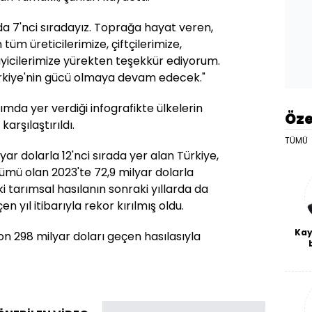
da 7'nci sıradayız. Toprağa hayat veren,
tüm üreticilerimize, çiftçilerimize,
ayicilerimize yürekten teşekkür ediyorum.
rkiye'nin gücü olmaya devam edecek."
mda yer verdiği infografikte ülkelerin
Öze
karşılaştırıldı.
TÜMÜ
ar dolarla 12'nci sırada yer alan Türkiye,
nümü olan 2023'te 72,9 milyar dolarla
ki tarımsal hasılanın sonraki yıllarda da
n yıl itibarıyla rekor kırılmış oldu.
Kay
lyon 298 milyar doları geçen hasılasıyla
De
haf
a
bl