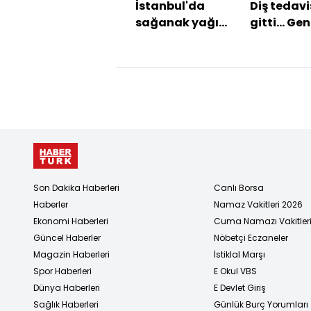
İstanbul'da
Diş tedavi
sağanak yağış
gitti... Gen
etkili oluyor
anestezid
kalbi dur
iddiası!
Son Dakika Haberleri
Canlı Borsa
Haberler
Namaz Vakitleri 2026
Ekonomi Haberleri
Cuma Namazı Vakitler
Güncel Haberler
Nöbetçi Eczaneler
Magazin Haberleri
İstiklal Marşı
Spor Haberleri
E Okul VBS
Dünya Haberleri
E Devlet Giriş
Sağlık Haberleri
Günlük Burç Yorumları