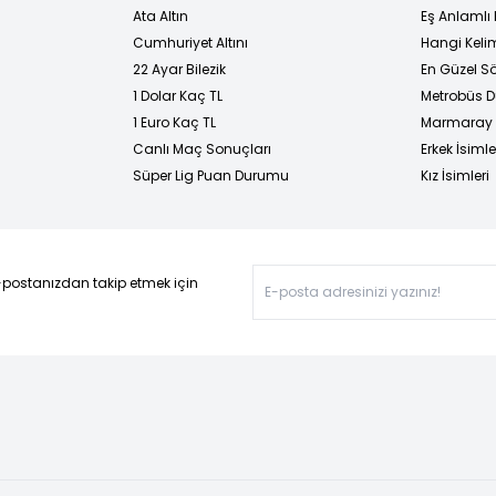
Ata Altın
Eş Anlamlı 
Cumhuriyet Altını
Hangi Kelim
22 Ayar Bilezik
En Güzel Sö
1 Dolar Kaç TL
Metrobüs D
1 Euro Kaç TL
Marmaray D
Canlı Maç Sonuçları
Erkek İsimle
Süper Lig Puan Durumu
Kız İsimleri
-postanızdan takip etmek için