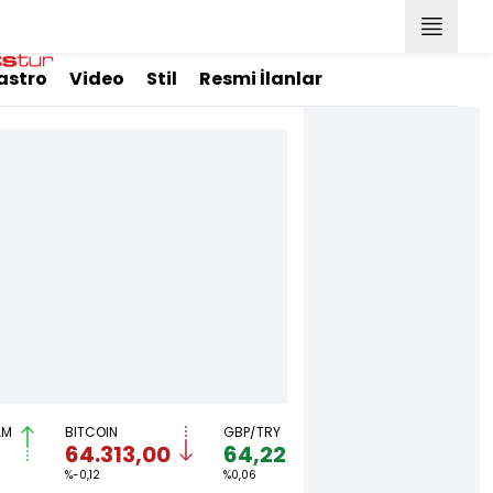
astro
Video
Stil
Resmi İlanlar
AM
BITCOIN
GBP/TRY
EUR/USD
64.313,00
64,2242
1,1523
%-0,12
%0,06
%-0,02
%