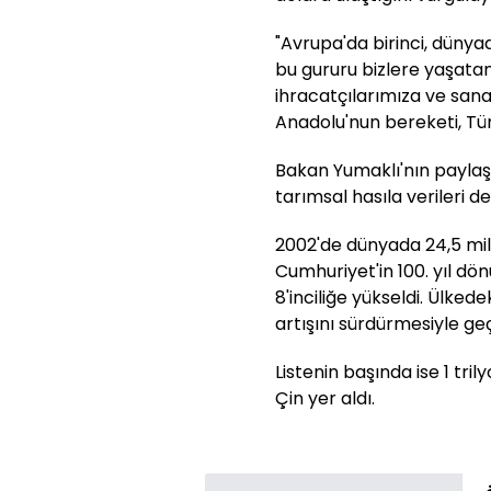
"Avrupa'da birinci, dünya
bu gururu bizlere yaşatan 
ihracatçılarımıza ve san
Anadolu'nun bereketi, Tü
Bakan Yumaklı'nın paylaşı
tarımsal hasıla verileri de 
2002'de dünyada 24,5 mily
Cumhuriyet'in 100. yıl dö
8'inciliğe yükseldi. Ülkede
artışını sürdürmesiyle geçe
Listenin başında ise 1 tri
Çin yer aldı.