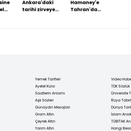
sine
Ankara'daki
Hamaney'e
"Kaz
el
tarihi zirveye
Tahran'da
Beşi
e
sayılı günler
veda töreni
edec
du
kaldı
Yemek Tarifleri
Video Habe
Ayetel Kürsi
TDK Sözlük
i
Saatlerin Anlamı
Üniversite
Aşk Sözleri
Rüya Tabirl
Günaydın Mesajları
Dünya Tarih
Gram Altın
İslam Ansi
Çeyrek Altın
TÜBİTAK An
Yarım Altın
Hangi Besi