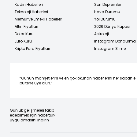
Kadın Haberleri
Son Depremler
Teknoloji Haberleri
Hava Durumu
Memur ve Emekli Haberleri
Yol Durumu
Altın Fiyatları
2026 Dünya Kupası
Dolar Kuru
Astroloji
Euro Kuru
Instagram Dondurma
Kripto Para Fiyatları
Instagram Silme
“Günün manşetlerini ve en çok okunan haberlerini her sabah e
bültene üye olun.”
Günlük gelişmeleri takip
edebilmek için habertürk
uygulamasını indirin