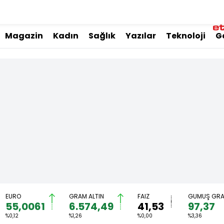
Magazin
Kadın
Sağlık
Yazılar
Teknoloji
G
EURO
GRAM ALTIN
FAİZ
GÜMÜŞ GR
55,0061
6.574,49
41,53
97,37
%0,12
%1,26
%0,00
%3,36