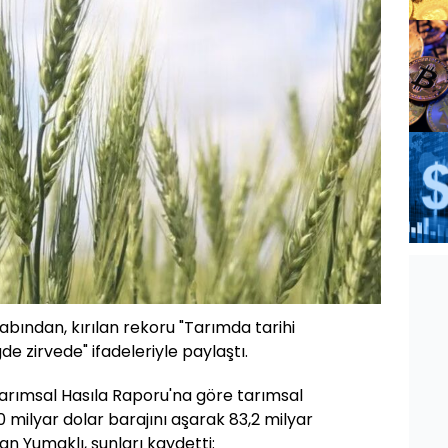
abından, kırılan rekoru "Tarımda tarihi
gde zirvede" ifadeleriyle paylaştı.
rımsal Hasıla Raporu'na göre tarımsal
80 milyar dolar barajını aşarak 83,2 milyar
an Yumaklı, şunları kaydetti: