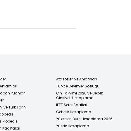
anan bir
5. katta tam 7
G.Saray'da
ktaş inşa
ton çöp...
yeni sezon
eğiz"
Evinde mahsur
formaları
kaldı!
tanıtıldı!
rler
Atasözleri ve Anlamları
 Anlamları
Türkçe Deyimler Sözlüğü
 Taban Puanları
Çin Takvimi 2026 ve Bebek
Cinsiyeti Hesaplama
eri
İETT Sefer Saatleri
i ve Türk Tarihi
Gebelik Hesaplama
klopedisi
Yükselen Burç Hesaplama 2026
siklopedisi
Yüzde Hesaplama
n Kaç Kalori