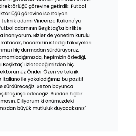
irektörlüğü görevine getirdik. Futbol
ktörlüğü görevine ise İtalyan
i teknik adamı Vincenzo Italiano'yu
i futbol adamının Beşiktaş'ta birlikte
a inanıyorum. Bizler de yönetim kurulu
 katacak, hocamızın istediği takviyeleri
rımızı hiç durmadan sürdürüyoruz.
amamladığımızda, hepimizin özlediği,
 Beşiktaş'ı izleteceğimizden hiç
rektörümüz Önder Özen ve teknik
taliano ile yakaladığımız bu pozitif
le sürdüreceğiz. Sezon boyunca
eşiktaş inşa edeceğiz. Bundan hiçbir
olmasın. Diliyorum ki önümüzdeki
mızdan büyük mutluluk duyacaksınız"