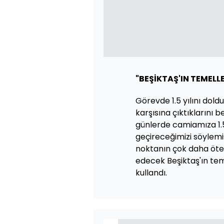
"BEŞİKTAŞ'IN TEMELLE
Görevde 1.5 yılını dold
karşısına çıktıklarını b
günlerde camiamıza 1.5 y
geçireceğimizi söylemi
noktanın çok daha ötes
edecek Beşiktaş'ın tem
kullandı.