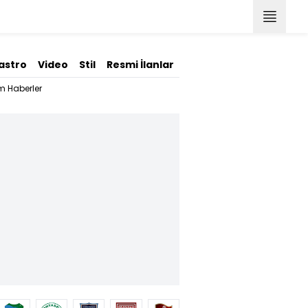
astro
Video
Stil
Resmi İlanlar
m Haberler