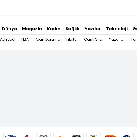
Dünya
Magazin
Kadın
Sağlık
Yazılar
Teknoloji
G
Voleybol
NBA
Puan Durumu
Fikstür
Canlı Skor
Yazarlar
Tü