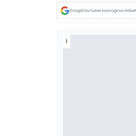
Google’da haber kaynağınızı Habertü
1