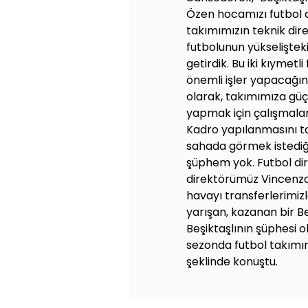
Özen hocamızı futbol d
takımımızın teknik dire
futbolunun yükseliştek
getirdik. Bu iki kıymetl
önemli işler yapacağın
olarak, takımımıza güç
yapmak için çalışmala
Kadro yapılanmasını t
sahada görmek istediği
şüphem yok. Futbol di
direktörümüz Vincenzo I
havayı transferlerimiz
yarışan, kazanan bir B
Beşiktaşlının şüphesi 
sezonda futbol takımı
şeklinde konuştu.