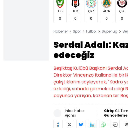
ASF
BJK
ÇRZ
ALNY
ÇFK
0
0
0
0
0
Haberler
Spor
Futbol
Süper Lig
Be
Serdal Adalı: Ka
edeceğiz
Beşiktaş Kulübü Başkanı Serdal A
Direktör Vincenzo Italiano ile bir
çalıştıklarını söyleyerek, "Kadro
özlediği, sahada görmek istediği 
boyunca yarışan, kazanan bir Beşi
İhlas Haber
Giriş:
04 Tem
Ajansı
Güncelleme