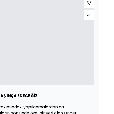
AŞ İNŞA EDECEĞİZ"
A takımındaki yapılanmalardan da
ıların gönlünde özel bir yeri olan Önder