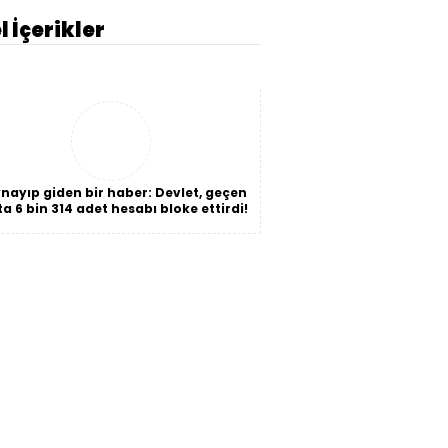
l İçerikler
nayıp giden bir haber: Devlet, geçen
Mekke Anlaşması dün
a 6 bin 314 adet hesabı bloke ettirdi!
okundu?