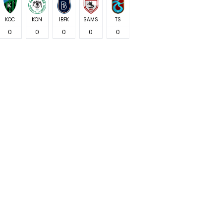
KOC
KON
İBFK
SAMS
TS
0
0
0
0
0