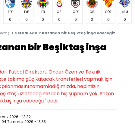
EFK
EYP
FB
GS
GFK
GB
GÖZ
KSM
0
0
0
0
0
0
0
0
şiktaş
Serdal Adalı: Kazanan bir Beşiktaş inşa edeceğiz
zanan bir Beşiktaş inşa
dalı, Futbol Direktörü Önder Özen ve Teknik
likte takıma güç katacak transferleri yapmak için
 yapılanmasını tamamladığımızda, hepimizin
Beşiktaş'ı izleteceğimizden hiç şüphem yok. Sezon
ktaş inşa edeceğiz" dedi.
muz 2026 - 13:32
:
04 Temmuz 2026 - 13:33