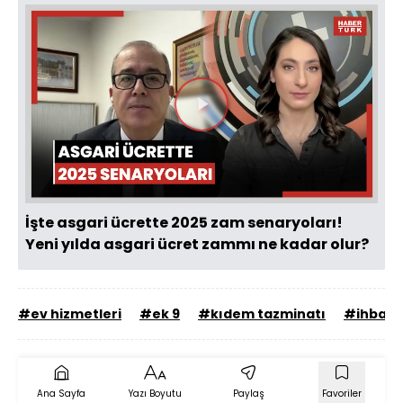
Videoyu
Oynat
İşte asgari ücrette 2025 zam senaryoları!
Yeni yılda asgari ücret zammı ne kadar olur?
#ev hizmetleri
#ek 9
#kıdem tazminatı
#ihbar 
Ana Sayfa
Yazı Boyutu
Paylaş
Favoriler