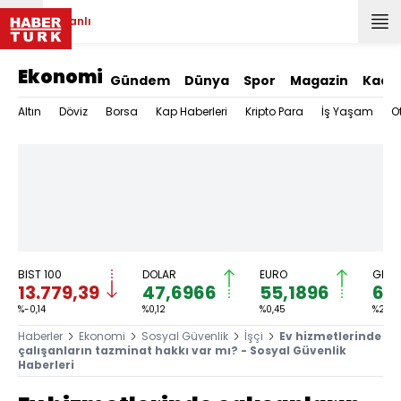
Canlı
Ekonomi
Gündem
Dünya
Spor
Magazin
Kadı
Altın
Döviz
Borsa
Kap Haberleri
Kripto Para
İş Yaşam
O
BIST 100
DOLAR
EURO
GRAM
13.779,39
47,6966
55,1896
6.
%-0,14
%0,12
%0,45
%2,59
Haberler
Ekonomi
Sosyal Güvenlik
İşçi
Ev hizmetlerinde
çalışanların tazminat hakkı var mı? - Sosyal Güvenlik
Haberleri