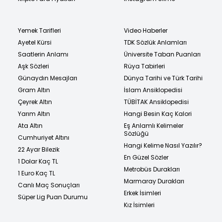
Yemek Tarifleri
Video Haberler
Ayetel Kürsi
TDK Sözlük Anlamları
Saatlerin Anlamı
Üniversite Taban Puanları
Aşk Sözleri
Rüya Tabirleri
Günaydın Mesajları
Dünya Tarihi ve Türk Tarihi
Gram Altın
İslam Ansiklopedisi
Çeyrek Altın
TÜBİTAK Ansiklopedisi
Yarım Altın
Hangi Besin Kaç Kalori
Ata Altın
Eş Anlamlı Kelimeler
Sözlüğü
Cumhuriyet Altını
Hangi Kelime Nasıl Yazılır?
22 Ayar Bilezik
En Güzel Sözler
1 Dolar Kaç TL
Metrobüs Durakları
1 Euro Kaç TL
Marmaray Durakları
Canlı Maç Sonuçları
Erkek İsimleri
Süper Lig Puan Durumu
Kız İsimleri