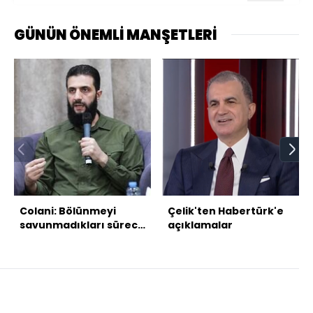
GÜNÜN ÖNEMLİ MANŞETLERİ
Colani: Bölünmeyi
Çelik'ten Habertürk'e
savunmadıkları sürece
açıklamalar
sorun yok