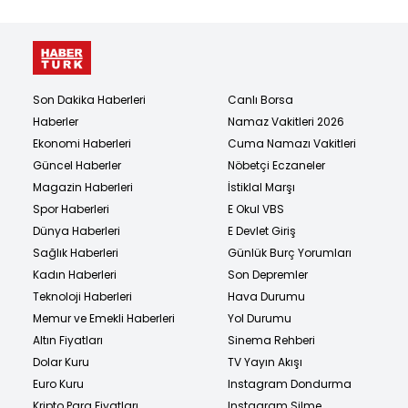
Son Dakika Haberleri
Canlı Borsa
Haberler
Namaz Vakitleri 2026
Ekonomi Haberleri
Cuma Namazı Vakitleri
Güncel Haberler
Nöbetçi Eczaneler
Magazin Haberleri
İstiklal Marşı
Spor Haberleri
E Okul VBS
Dünya Haberleri
E Devlet Giriş
Sağlık Haberleri
Günlük Burç Yorumları
Kadın Haberleri
Son Depremler
Teknoloji Haberleri
Hava Durumu
Memur ve Emekli Haberleri
Yol Durumu
Altın Fiyatları
Sinema Rehberi
Dolar Kuru
TV Yayın Akışı
Euro Kuru
Instagram Dondurma
Kripto Para Fiyatları
Instagram Silme