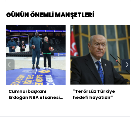
GÜNÜN ÖNEMLİ MANŞETLERİ
Cumhurbaşkanı
"Terörsüz Türkiye
Erdoğan NBA efsanesi
hedefi hayatidir"
O'Neal ile bir araya
geldi