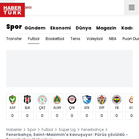
Canlı
Spor
Gündem
Ekonomi
Dünya
Magazin
Kadın
Futbol
Transfer
Basketbol
Tenis
Voleybol
NBA
Puan Du
ASF
BJK
ÇRZ
ALNY
ÇFK
EFK
EYP
FB
GS
0
0
0
0
0
0
0
0
0
Haberler
Spor
Futbol
Süper Lig
Fenerbahçe
Fenerbahçe, Saint-Maximin'e kavuşuyor: Pürüz çözüldü -