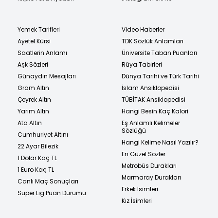
Yemek Tarifleri
Video Haberler
Ayetel Kürsi
TDK Sözlük Anlamları
Saatlerin Anlamı
Üniversite Taban Puanları
Aşk Sözleri
Rüya Tabirleri
Günaydın Mesajları
Dünya Tarihi ve Türk Tarihi
Gram Altın
İslam Ansiklopedisi
Çeyrek Altın
TÜBİTAK Ansiklopedisi
Yarım Altın
Hangi Besin Kaç Kalori
Ata Altın
Eş Anlamlı Kelimeler
Sözlüğü
Cumhuriyet Altını
Hangi Kelime Nasıl Yazılır?
22 Ayar Bilezik
En Güzel Sözler
1 Dolar Kaç TL
Metrobüs Durakları
1 Euro Kaç TL
Marmaray Durakları
Canlı Maç Sonuçları
Erkek İsimleri
Süper Lig Puan Durumu
Kız İsimleri