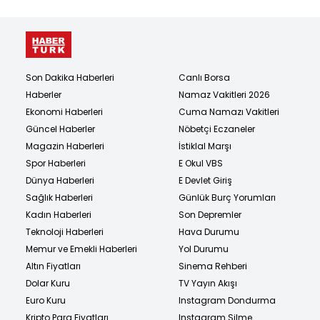
Son Dakika Haberleri
Canlı Borsa
Haberler
Namaz Vakitleri 2026
Ekonomi Haberleri
Cuma Namazı Vakitleri
Güncel Haberler
Nöbetçi Eczaneler
Magazin Haberleri
İstiklal Marşı
Spor Haberleri
E Okul VBS
Dünya Haberleri
E Devlet Giriş
Sağlık Haberleri
Günlük Burç Yorumları
Kadın Haberleri
Son Depremler
Teknoloji Haberleri
Hava Durumu
Memur ve Emekli Haberleri
Yol Durumu
Altın Fiyatları
Sinema Rehberi
Dolar Kuru
TV Yayın Akışı
Euro Kuru
Instagram Dondurma
Kripto Para Fiyatları
Instagram Silme