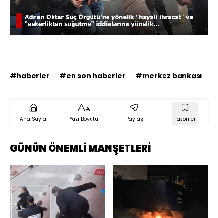
Yüklendi
:
43.45%
Sesi
Oynatma
720
Aç
Hızı
#haberler
#en son haberler
#merkez bankası
#
Ana Sayfa
Yazı Boyutu
Paylaş
Favoriler
GÜNÜN ÖNEMLİ MANŞETLERİ