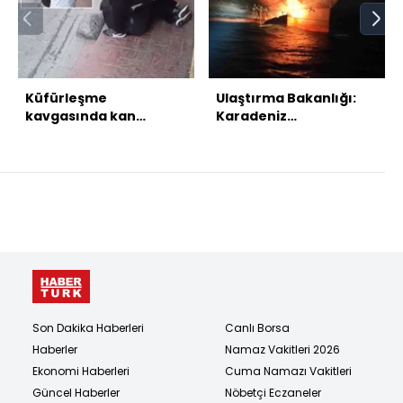
Küfürleşme
Ulaştırma Bakanlığı:
kavgasında kan
Karadeniz
donduran şiddet!
açıklarındaki bir
Defalarca yumruklayıp
gemiye saldırı
tekmeledi!
düzenlendi
Son Dakika Haberleri
Canlı Borsa
Haberler
Namaz Vakitleri 2026
Ekonomi Haberleri
Cuma Namazı Vakitleri
Güncel Haberler
Nöbetçi Eczaneler