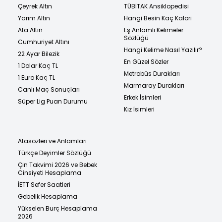
Çeyrek Altın
TÜBİTAK Ansiklopedisi
Yarım Altın
Hangi Besin Kaç Kalori
Ata Altın
Eş Anlamlı Kelimeler
Sözlüğü
Cumhuriyet Altını
Hangi Kelime Nasıl Yazılır?
22 Ayar Bilezik
En Güzel Sözler
1 Dolar Kaç TL
Metrobüs Durakları
1 Euro Kaç TL
Marmaray Durakları
Canlı Maç Sonuçları
Erkek İsimleri
Süper Lig Puan Durumu
Kız İsimleri
Atasözleri ve Anlamları
Türkçe Deyimler Sözlüğü
Çin Takvimi 2026 ve Bebek
Cinsiyeti Hesaplama
İETT Sefer Saatleri
Gebelik Hesaplama
Yükselen Burç Hesaplama
2026