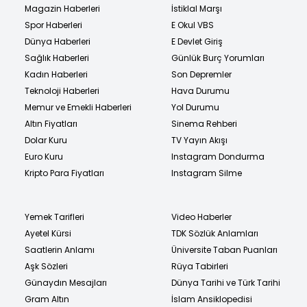
Magazin Haberleri
İstiklal Marşı
Spor Haberleri
E Okul VBS
Dünya Haberleri
E Devlet Giriş
Sağlık Haberleri
Günlük Burç Yorumları
Kadın Haberleri
Son Depremler
Teknoloji Haberleri
Hava Durumu
Memur ve Emekli Haberleri
Yol Durumu
Altın Fiyatları
Sinema Rehberi
Dolar Kuru
TV Yayın Akışı
Euro Kuru
Instagram Dondurma
Kripto Para Fiyatları
Instagram Silme
Yemek Tarifleri
Video Haberler
Ayetel Kürsi
TDK Sözlük Anlamları
Saatlerin Anlamı
Üniversite Taban Puanları
Aşk Sözleri
Rüya Tabirleri
Günaydın Mesajları
Dünya Tarihi ve Türk Tarihi
Gram Altın
İslam Ansiklopedisi