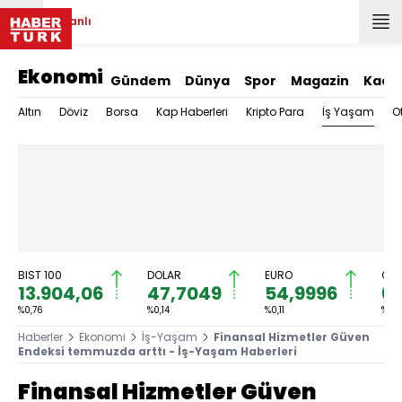
Canlı
Ekonomi
Gündem
Dünya
Spor
Magazin
Kadı
İş Yaşam
Altın
Döviz
Borsa
Kap Haberleri
Kripto Para
O
BIST 100
DOLAR
EURO
GRA
13.904,06
47,7049
54,9996
6.
%0,76
%0,14
%0,11
%1,2
Haberler
Ekonomi
İş-Yaşam
Finansal Hizmetler Güven
Endeksi temmuzda arttı - İş-Yaşam Haberleri
Finansal Hizmetler Güven