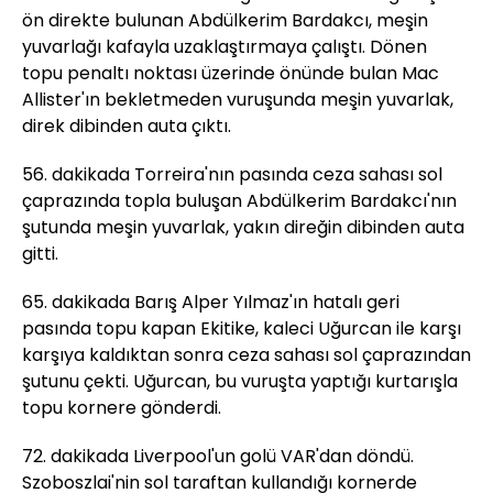
ön direkte bulunan Abdülkerim Bardakcı, meşin
yuvarlağı kafayla uzaklaştırmaya çalıştı. Dönen
topu penaltı noktası üzerinde önünde bulan Mac
Allister'ın bekletmeden vuruşunda meşin yuvarlak,
direk dibinden auta çıktı.
56. dakikada Torreira'nın pasında ceza sahası sol
çaprazında topla buluşan Abdülkerim Bardakcı'nın
şutunda meşin yuvarlak, yakın direğin dibinden auta
gitti.
65. dakikada Barış Alper Yılmaz'ın hatalı geri
pasında topu kapan Ekitike, kaleci Uğurcan ile karşı
karşıya kaldıktan sonra ceza sahası sol çaprazından
şutunu çekti. Uğurcan, bu vuruşta yaptığı kurtarışla
topu kornere gönderdi.
72. dakikada Liverpool'un golü VAR'dan döndü.
Szoboszlai'nin sol taraftan kullandığı kornerde