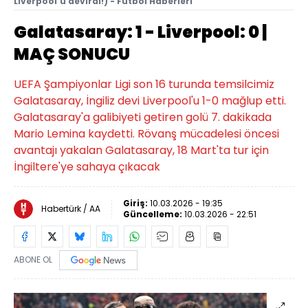
Liverpool'u devirdi!) - Futbol Haberleri
Galatasaray: 1 - Liverpool: 0 |
MAÇ SONUCU
UEFA Şampiyonlar Ligi son 16 turunda temsilcimiz
Galatasaray, İngiliz devi Liverpool'u 1-0 mağlup etti.
Galatasaray'a galibiyeti getiren golü 7. dakikada
Mario Lemina kaydetti. Rövanş mücadelesi öncesi
avantajı yakalan Galatasaray, 18 Mart'ta tur için
İngiltere'ye sahaya çıkacak
Giriş:
10.03.2026 - 19:35
Habertürk / AA
Güncelleme:
10.03.2026 - 22:51
ABONE OL