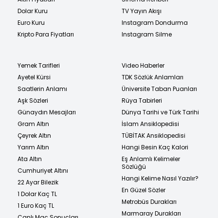
Dolar Kuru
TV Yayın Akışı
Euro Kuru
Instagram Dondurma
Kripto Para Fiyatları
Instagram Silme
Yemek Tarifleri
Video Haberler
Ayetel Kürsi
TDK Sözlük Anlamları
Saatlerin Anlamı
Üniversite Taban Puanları
Aşk Sözleri
Rüya Tabirleri
Günaydın Mesajları
Dünya Tarihi ve Türk Tarihi
Gram Altın
İslam Ansiklopedisi
Çeyrek Altın
TÜBİTAK Ansiklopedisi
Yarım Altın
Hangi Besin Kaç Kalori
Ata Altın
Eş Anlamlı Kelimeler
Sözlüğü
Cumhuriyet Altını
Hangi Kelime Nasıl Yazılır?
22 Ayar Bilezik
En Güzel Sözler
1 Dolar Kaç TL
Metrobüs Durakları
1 Euro Kaç TL
Marmaray Durakları
Canlı Maç Sonuçları