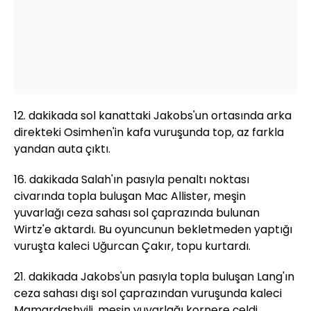
12. dakikada sol kanattaki Jakobs'un ortasında arka
direkteki Osimhen'in kafa vuruşunda top, az farkla
yandan auta çıktı.
16. dakikada Salah'ın pasıyla penaltı noktası
civarında topla buluşan Mac Allister, meşin
yuvarlağı ceza sahası sol çaprazında bulunan
Wirtz'e aktardı. Bu oyuncunun bekletmeden yaptığı
vuruşta kaleci Uğurcan Çakır, topu kurtardı.
21. dakikada Jakobs'un pasıyla topla buluşan Lang'ın
ceza sahası dışı sol çaprazından vuruşunda kaleci
Mamardashvili, meşin yuvarlağı kornere çeldi.