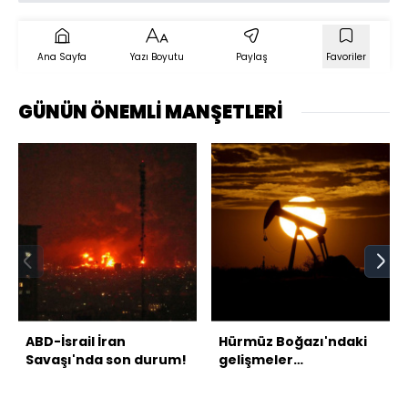
Ana Sayfa
Yazı Boyutu
Paylaş
Favoriler
GÜNÜN ÖNEMLİ MANŞETLERİ
ABD-İsrail İran
Hürmüz Boğazı'ndaki
Savaşı'nda son durum!
gelişmeler
Ortadoğu’da petrol
üretimini sarstı