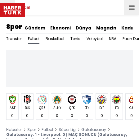
Canlı
Spor
Gündem
Ekonomi
Dünya
Magazin
Kadın
Futbol
Transfer
Basketbol
Tenis
Voleybol
NBA
Puan Du
ASF
BJK
ÇRZ
ALNY
ÇFK
EFK
EYP
FB
GS
0
0
0
0
0
0
0
0
0
Haberler
Spor
Futbol
Süper Lig
Galatasaray
Galatasaray: 1 - Liverpool: 0 | MAÇ SONUCU (Galatasaray,