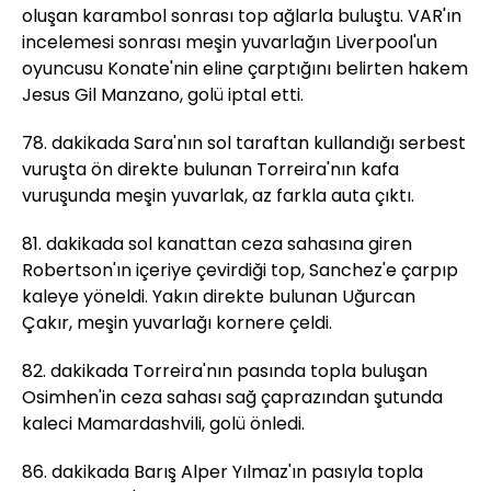
oluşan karambol sonrası top ağlarla buluştu. VAR'ın
incelemesi sonrası meşin yuvarlağın Liverpool'un
oyuncusu Konate'nin eline çarptığını belirten hakem
Jesus Gil Manzano, golü iptal etti.
78. dakikada Sara'nın sol taraftan kullandığı serbest
vuruşta ön direkte bulunan Torreira'nın kafa
vuruşunda meşin yuvarlak, az farkla auta çıktı.
81. dakikada sol kanattan ceza sahasına giren
Robertson'ın içeriye çevirdiği top, Sanchez'e çarpıp
kaleye yöneldi. Yakın direkte bulunan Uğurcan
Çakır, meşin yuvarlağı kornere çeldi.
82. dakikada Torreira'nın pasında topla buluşan
Osimhen'in ceza sahası sağ çaprazından şutunda
kaleci Mamardashvili, golü önledi.
86. dakikada Barış Alper Yılmaz'ın pasıyla topla