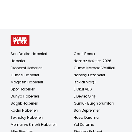
Son Dakika Haberleri
Canlı Borsa
Haberler
Namaz Vakitleri 2026
Ekonomi Haberleri
Cuma Namazı Vakitleri
Güncel Haberler
Nöbetçi Eczaneler
Magazin Haberleri
İstiklal Marşı
Spor Haberleri
E Okul VBS
Dünya Haberleri
E Devlet Giriş
Sağlık Haberleri
Günlük Burç Yorumları
Kadın Haberleri
Son Depremler
Teknoloji Haberleri
Hava Durumu
Memur ve Emekli Haberleri
Yol Durumu
Altın Fiyatları
Sinema Rehberi