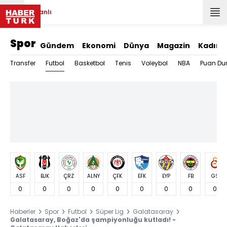
Canlı
Spor
Gündem
Ekonomi
Dünya
Magazin
Kadın
Futbol
Transfer
Basketbol
Tenis
Voleybol
NBA
Puan Du
ASF
BJK
ÇRZ
ALNY
ÇFK
EFK
EYP
FB
GS
0
0
0
0
0
0
0
0
0
Haberler
Spor
Futbol
Süper Lig
Galatasaray
Galatasaray, Boğaz'da şampiyonluğu kutladı! -