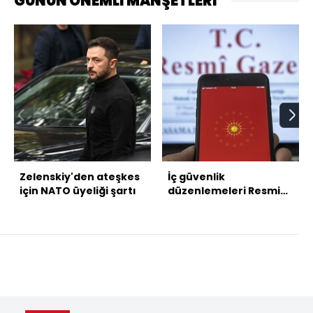
GÜNÜN ÖNEMLİ MANŞETLERİ
Zelenskiy'den ateşkes
İç güvenlik
için NATO üyeliği şartı
düzenlemeleri Resmi
Gazete'de