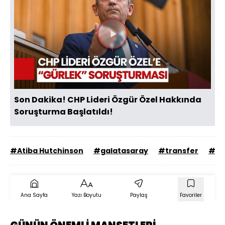
Videoyu
Oynat
Son Dakika! CHP Lideri Özgür Özel Hakkında
Soruşturma Başlatıldı!
#Atiba Hutchinson
#galatasaray
#transfer
#be
Ana Sayfa
Yazı Boyutu
Paylaş
Favoriler