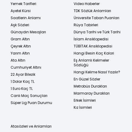
Yemek Tarifleri
Video Haberler
Ayetel Kürsi
TDK Sözlük Anlamları
Saatlerin Anlamı
Üniversite Taban Puanları
Aşk Sözleri
Rüya Tabirleri
Günaydın Mesajları
Dünya Tarihi ve Türk Tarihi
Gram Altın
İslam Ansiklopedisi
Çeyrek Altın
TÜBİTAK Ansiklopedisi
Yarım Altın
Hangi Besin Kaç Kalori
Ata Altın
Eş Anlamlı Kelimeler
Sözlüğü
Cumhuriyet Altını
Hangi Kelime Nasıl Yazılır?
22 Ayar Bilezik
En Güzel Sözler
1 Dolar Kaç TL
Metrobüs Durakları
1 Euro Kaç TL
Marmaray Durakları
Canlı Maç Sonuçları
Erkek İsimleri
Süper Lig Puan Durumu
Kız İsimleri
Atasözleri ve Anlamları