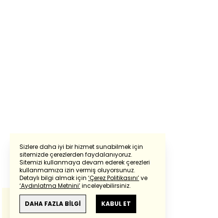
Sizlere daha iyi bir hizmet sunabilmek için
sitemizde çerezlerden faydalanıyoruz.
Sitemizi kullanmaya devam ederek çerezleri
Powered by
Translate
kullanmamıza izin vermiş oluyorsunuz.
Detaylı bilgi almak için
‘Çerez Politikasını’
ve
‘Aydınlatma Metnini’
inceleyebilirsiniz.
Bu çeviride
Google Translete
kullanılmıştır.
Anlam ve çeviri hatalarından
haberturk.com
DAHA FAZLA BİLGİ
KABUL ET
sorumlu değildir.