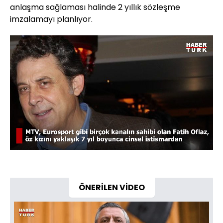
anlaşma sağlaması halinde 2 yıllık sözleşme
imzalamayı planlıyor.
Yüklendi
:
55.18%
Sesi
Oynatma
720
Aç
Hızı
ÖNERİLEN VİDEO