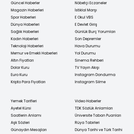
Güncel Haberler
Nöbetçi Eczaneler
Magazin Haberleri
İstiklal Marşı
Spor Haberleri
E Okul VBS
Dünya Haberleri
E Devlet Giriş
Sağlık Haberleri
Günlük Burç Yorumları
Kadın Haberleri
Son Depremler
Teknoloji Haberleri
Hava Durumu
Memur ve Emekli Haberleri
Yol Durumu
Altın Fiyatları
Sinema Rehberi
Dolar Kuru
TV Yayın Akışı
Euro Kuru
Instagram Dondurma
Kripto Para Fiyatları
Instagram Silme
Yemek Tarifleri
Video Haberler
Ayetel Kürsi
TDK Sözlük Anlamları
Saatlerin Anlamı
Üniversite Taban Puanları
Aşk Sözleri
Rüya Tabirleri
Günaydın Mesajları
Dünya Tarihi ve Türk Tarihi