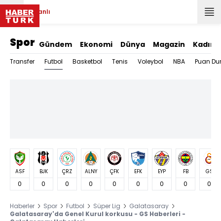
Canlı
Spor
Gündem
Ekonomi
Dünya
Magazin
Kadın
Futbol
Transfer
Basketbol
Tenis
Voleybol
NBA
Puan Du
ASF
BJK
ÇRZ
ALNY
ÇFK
EFK
EYP
FB
GS
0
0
0
0
0
0
0
0
0
Haberler
Spor
Futbol
Süper Lig
Galatasaray
Galatasaray'da Genel Kurul korkusu - GS Haberleri -