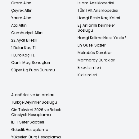
Gram Altın
İslam Ansiklopedisi
Çeyrek Altın
TÜBİTAK Ansiklopedisi
Yarım Altın
Hangi Besin Kaç Kalori
Ata Altın
Eş Anlamlı Kelimeler
Sözlüğü
Cumhuriyet Altını
Hangi Kelime Nasıl Yazılır?
22 Ayar Bilezik
En Güzel Sözler
1 Dolar Kaç TL
Metrobüs Durakları
1 Euro Kaç TL
Marmaray Durakları
Canlı Maç Sonuçları
Erkek İsimleri
Süper Lig Puan Durumu
Kız İsimleri
Atasözleri ve Anlamları
Türkçe Deyimler Sözlüğü
Çin Takvimi 2026 ve Bebek
Cinsiyeti Hesaplama
İETT Sefer Saatleri
Gebelik Hesaplama
Yükselen Burç Hesaplama