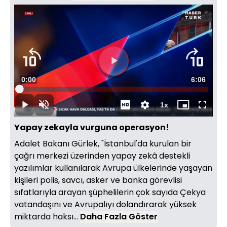
Videoyu
Süre
0:00
Toplam
6:06
Oynat
Yüklendi
:
1.62%
Süre
1x
Oynat
Sesi
Oynatma
Mini
Tam
Aç
Hızı
oynatıcı
Ekran
Yapay zekayla vurguna operasyon!
Adalet Bakanı Gürlek, "İstanbul'da kurulan bir
çağrı merkezi üzerinden yapay zekâ destekli
yazılımlar kullanılarak Avrupa ülkelerinde yaşayan
kişileri polis, savcı, asker ve banka görevlisi
sıfatlarıyla arayan şüphelilerin çok sayıda Çekya
vatandaşını ve Avrupalıyı dolandırarak yüksek
miktarda haksı...
Daha Fazla Göster