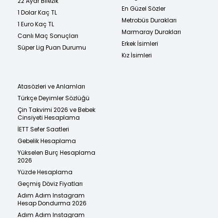
22 Ayar Bilezik
En Güzel Sözler
1 Dolar Kaç TL
Metrobüs Durakları
1 Euro Kaç TL
Marmaray Durakları
Canlı Maç Sonuçları
Erkek İsimleri
Süper Lig Puan Durumu
Kız İsimleri
Atasözleri ve Anlamları
Türkçe Deyimler Sözlüğü
Çin Takvimi 2026 ve Bebek
Cinsiyeti Hesaplama
İETT Sefer Saatleri
Gebelik Hesaplama
Yükselen Burç Hesaplama
2026
Yüzde Hesaplama
Geçmiş Döviz Fiyatları
Adım Adım Instagram
Hesap Dondurma 2026
Adım Adım Instagram