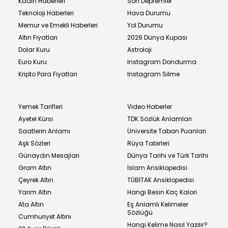
Kadın Haberleri
Son Depremler
Teknoloji Haberleri
Hava Durumu
Memur ve Emekli Haberleri
Yol Durumu
Altın Fiyatları
2026 Dünya Kupası
Dolar Kuru
Astroloji
Euro Kuru
Instagram Dondurma
Kripto Para Fiyatları
Instagram Silme
Yemek Tarifleri
Video Haberler
Ayetel Kürsi
TDK Sözlük Anlamları
Saatlerin Anlamı
Üniversite Taban Puanları
Aşk Sözleri
Rüya Tabirleri
Günaydın Mesajları
Dünya Tarihi ve Türk Tarihi
Gram Altın
İslam Ansiklopedisi
Çeyrek Altın
TÜBİTAK Ansiklopedisi
Yarım Altın
Hangi Besin Kaç Kalori
Ata Altın
Eş Anlamlı Kelimeler
Sözlüğü
Cumhuriyet Altını
Hangi Kelime Nasıl Yazılır?