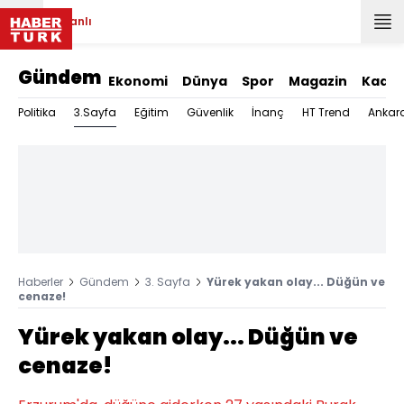
Canlı
Gündem
Ekonomi
Dünya
Spor
Magazin
Kadın
3.Sayfa
Politika
Eğitim
Güvenlik
İnanç
HT Trend
Ankar
Haberler
Gündem
3. Sayfa
Yürek yakan olay... Düğün ve
cenaze!
Yürek yakan olay... Düğün ve
cenaze!