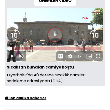
ÖNERİLEN VİDEO
Videoyu
Süre
0:00
Toplam
3:20
Oynat
Yüklendi
:
3.12%
Süre
1x
Oynat
Sesi
Oynatma
Mini
Tam
Aç
Hızı
oynatıcı
Ekran
Sıcaktan bunalan camiye koştu
Diyarbakır'da 40 derece sıcaklık camileri
serinleme adresi yaptı (DHA)
#Son dakika haberler