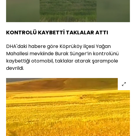
Yüklendi
:
100.00%
Sesi
Oynatma
Aç
Hızı
KONTROLÜ KAYBETTİ TAKLALAR ATTI
DHA'daki habere göre Köprüköy ilçesi Yağan
Mahallesi mevkiinde Burak Sünger’in kontrolünü
kaybettiği otomobil, taklalar atarak şarampole
devrildi.