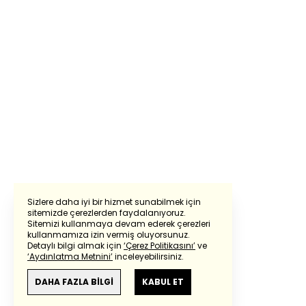
Sizlere daha iyi bir hizmet sunabilmek için
sitemizde çerezlerden faydalanıyoruz.
Sitemizi kullanmaya devam ederek çerezleri
Powered by
Translate
kullanmamıza izin vermiş oluyorsunuz.
Detaylı bilgi almak için
‘Çerez Politikasını’
ve
‘Aydınlatma Metnini’
inceleyebilirsiniz.
Bu çeviride
Google Translete
kullanılmıştır.
Anlam ve çeviri hatalarından
haberturk.com
DAHA FAZLA BİLGİ
KABUL ET
sorumlu değildir.