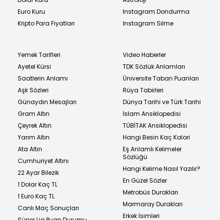
Euro Kuru
Instagram Dondurma
Kripto Para Fiyatları
Instagram Silme
Yemek Tarifleri
Video Haberler
Ayetel Kürsi
TDK Sözlük Anlamları
Saatlerin Anlamı
Üniversite Taban Puanları
Aşk Sözleri
Rüya Tabirleri
Günaydın Mesajları
Dünya Tarihi ve Türk Tarihi
Gram Altın
İslam Ansiklopedisi
Çeyrek Altın
TÜBİTAK Ansiklopedisi
Yarım Altın
Hangi Besin Kaç Kalori
Ata Altın
Eş Anlamlı Kelimeler
Sözlüğü
Cumhuriyet Altını
Hangi Kelime Nasıl Yazılır?
22 Ayar Bilezik
En Güzel Sözler
1 Dolar Kaç TL
Metrobüs Durakları
1 Euro Kaç TL
Marmaray Durakları
Canlı Maç Sonuçları
Erkek İsimleri
Süper Lig Puan Durumu