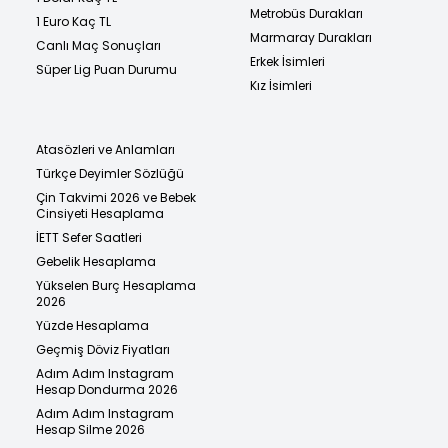
Metrobüs Durakları
1 Euro Kaç TL
Marmaray Durakları
Canlı Maç Sonuçları
Erkek İsimleri
Süper Lig Puan Durumu
Kız İsimleri
Atasözleri ve Anlamları
Türkçe Deyimler Sözlüğü
Çin Takvimi 2026 ve Bebek
Cinsiyeti Hesaplama
İETT Sefer Saatleri
Gebelik Hesaplama
Yükselen Burç Hesaplama
2026
Yüzde Hesaplama
Geçmiş Döviz Fiyatları
Adım Adım Instagram
Hesap Dondurma 2026
Adım Adım Instagram
Hesap Silme 2026