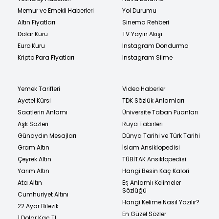
Memur ve Emekli Haberleri
Yol Durumu
Altın Fiyatları
Sinema Rehberi
Dolar Kuru
TV Yayın Akışı
Euro Kuru
Instagram Dondurma
Kripto Para Fiyatları
Instagram Silme
Yemek Tarifleri
Video Haberler
Ayetel Kürsi
TDK Sözlük Anlamları
Saatlerin Anlamı
Üniversite Taban Puanları
Aşk Sözleri
Rüya Tabirleri
Günaydın Mesajları
Dünya Tarihi ve Türk Tarihi
Gram Altın
İslam Ansiklopedisi
Çeyrek Altın
TÜBİTAK Ansiklopedisi
Yarım Altın
Hangi Besin Kaç Kalori
Ata Altın
Eş Anlamlı Kelimeler
Sözlüğü
Cumhuriyet Altını
Hangi Kelime Nasıl Yazılır?
22 Ayar Bilezik
En Güzel Sözler
1 Dolar Kaç TL