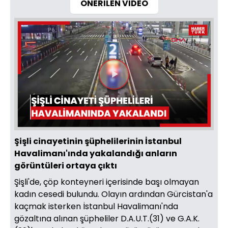
ÖNERİLEN VİDEO
Videoyu
Oynat
Şişli cinayetinin şüphelilerinin İstanbul
Havalimanı'ında yakalandığı anların
görüntüleri ortaya çıktı
Şişli'de, çöp konteyneri içerisinde başı olmayan
kadın cesedi bulundu. Olayın ardından Gürcistan'a
kaçmak isterken İstanbul Havalimanı'nda
gözaltına alınan şüpheliler D.A.U.T.(31) ve G.A.K.