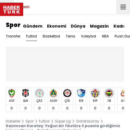
Canlı
Spor
Gündem
Ekonomi
Dünya
Magazin
Kadın
Futbol
Transfer
Basketbol
Tenis
Voleybol
NBA
Puan Du
ASF
BJK
ÇRZ
ALNY
ÇFK
EFK
EYP
FB
GS
0
0
0
0
0
0
0
0
0
Haberler
Spor
Futbol
Süper Lig
Galatasaray
Kazımcan Karataş: Yoğun bir fikstüre 3 puanla girdiğimiz