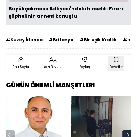
Büyükçekmece Adliyesi'ndeki hırsızlık: Firari
şüphelinin annesi konuştu
#Kuzey İrlanda
#Britanya
#Birleşik Krallık
#habe
Ana Sayfa
Yazı Boyutu
Paylaş
Favoriler
GÜNÜN ÖNEMLİ MANŞETLERİ