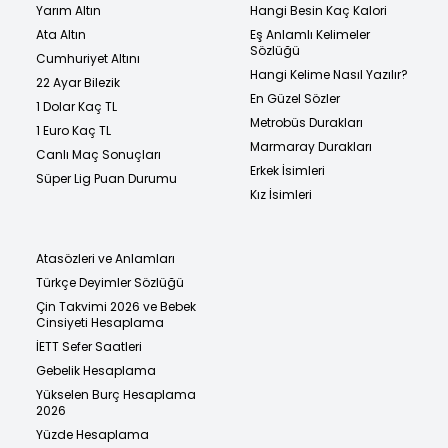
Yarım Altın
Hangi Besin Kaç Kalori
Ata Altın
Eş Anlamlı Kelimeler
Sözlüğü
Cumhuriyet Altını
Hangi Kelime Nasıl Yazılır?
22 Ayar Bilezik
En Güzel Sözler
1 Dolar Kaç TL
Metrobüs Durakları
1 Euro Kaç TL
Marmaray Durakları
Canlı Maç Sonuçları
Erkek İsimleri
Süper Lig Puan Durumu
Kız İsimleri
Atasözleri ve Anlamları
Türkçe Deyimler Sözlüğü
Çin Takvimi 2026 ve Bebek
Cinsiyeti Hesaplama
İETT Sefer Saatleri
Gebelik Hesaplama
Yükselen Burç Hesaplama
2026
Yüzde Hesaplama