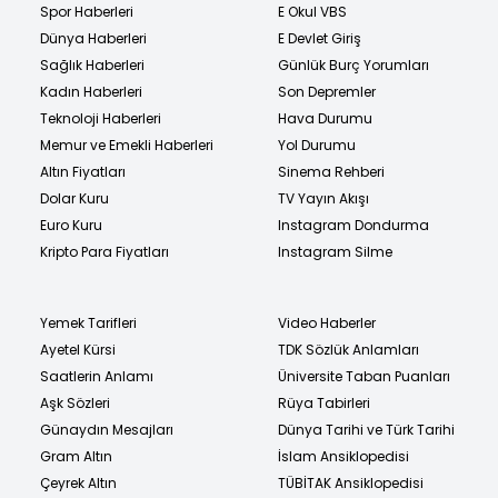
Spor Haberleri
E Okul VBS
Dünya Haberleri
E Devlet Giriş
Sağlık Haberleri
Günlük Burç Yorumları
Kadın Haberleri
Son Depremler
Teknoloji Haberleri
Hava Durumu
Memur ve Emekli Haberleri
Yol Durumu
Altın Fiyatları
Sinema Rehberi
Dolar Kuru
TV Yayın Akışı
Euro Kuru
Instagram Dondurma
Kripto Para Fiyatları
Instagram Silme
Yemek Tarifleri
Video Haberler
Ayetel Kürsi
TDK Sözlük Anlamları
Saatlerin Anlamı
Üniversite Taban Puanları
Aşk Sözleri
Rüya Tabirleri
Günaydın Mesajları
Dünya Tarihi ve Türk Tarihi
Gram Altın
İslam Ansiklopedisi
Çeyrek Altın
TÜBİTAK Ansiklopedisi