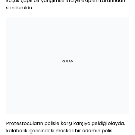
küçük çaplı bir yangın ise itfaiye ekipleri tarafından
söndürüldü.
REKLAM
Protestocuların polisle karşı karşıya geldiği olayda,
kalabalık içerisindeki maskeli bir adamın polis