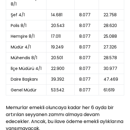
8/1
Şef 4/1
14.681
8.077
22.758
Polis 8/1
20.543
8.077
28.620
Hemşire 8/1
17.011
8.077
25.088
Müdür 4/1
19.249
8.077
27.326
Mühendis 8/1
20.501
8.077
28.578
İlçe Müdürü 4/1
22.900
8.077
30.977
Daire Başkanı
39.392
8.077
47.469
Genel Müdür
53.542
8.077
61.619
Memurlar emekli oluncaya kadar her 6 ayda bir
artırılan seyyanen zammı almaya devam
edecekler. Ancak, bu ilave ödeme emekli aylıklarına
yansımayacak.