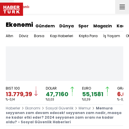
Canlı
Ekonomi
Gündem
Dünya
Spor
Magazin
Kadı
Altın
Döviz
Borsa
Kap Haberleri
Kripto Para
İş Yaşam
O
BIST 100
DOLAR
EURO
GRAM 
13.779,39
47,7160
55,1581
6.6
%-0,14
%0,03
%0,39
%-0,49
Haberler
Ekonomi
Sosyal Güvenlik
Memur
Memura
seyyanen zam devam edecek! seyyanen zam nedir, maaşa
ne kadar etki eder? 2024 seyyanen zam oranı ne kadar
oldu? - Sosyal Güvenlik Haberleri