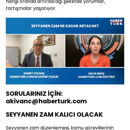
hangi oranda artırılacağı şeklinde yorumlar,
tartışmalar yaşanıyor.
Yüklendi
:
9.15%
Sesi
Oynatma
720
Aç
Hızı
SORULARINIZ İÇİN:
akivanc@haberturk.com
SEYYANEN ZAM KALICI OLACAK
Seyyanen zam düzenlemesi, kamu görevlilerinin