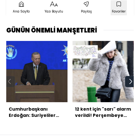
Ana Sayfa
Yazı Boyutu
Paylaş
Favoriler
GÜNÜN ÖNEMLİ MANŞETLERİ
Cumhurbaşkanı
12 kent için "sarı" alarm
Erdoğan: Suriyeliler
verildi! Perşembeye
artık özgür
dikkat!