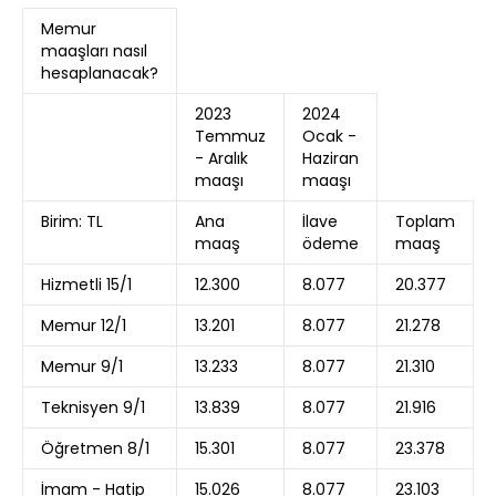
Memur
maaşları nasıl
hesaplanacak?
2023
2024
Temmuz
Ocak -
- Aralık
Haziran
maaşı
maaşı
Birim: TL
Ana
İlave
Toplam
maaş
ödeme
maaş
Hizmetli 15/1
12.300
8.077
20.377
Memur 12/1
13.201
8.077
21.278
Memur 9/1
13.233
8.077
21.310
Teknisyen 9/1
13.839
8.077
21.916
Öğretmen 8/1
15.301
8.077
23.378
İmam - Hatip
15.026
8.077
23.103