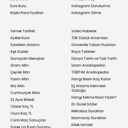
Euro Kuru
Instagram Dondurma
Kripto Para Fiyatları
Instagram Silme
Yemek Tarifleri
Video Haberler
Ayetel Kürsi
TDK Sözlük Anlamları
Saatlerin Anlamı
Üniversite Taban Puanları
Aşk Sözleri
Rüya Tabirleri
Günaydın Mesajları
Dünya Tarihi ve Türk Tarihi
Gram Altın
İslam Ansiklopedisi
Çeyrek Altın
TÜBİTAK Ansiklopedisi
Yarım Altın
Hangi Besin Kaç Kalori
Ata Altın
Eş Anlamlı Kelimeler
Sözlüğü
Cumhuriyet Altını
Hangi Kelime Nasıl Yazılır?
22 Ayar Bilezik
En Güzel Sözler
1 Dolar Kaç TL
Metrobüs Durakları
1 Euro Kaç TL
Marmaray Durakları
Canlı Maç Sonuçları
Erkek İsimleri
Süper Lig Puan Durumu