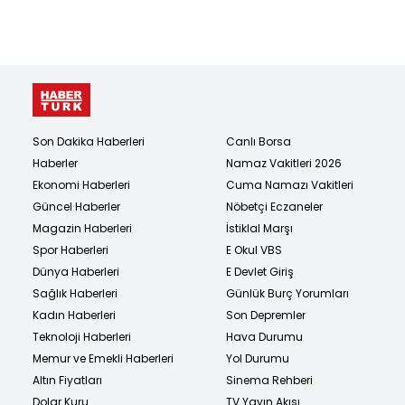
Son Dakika Haberleri
Canlı Borsa
Haberler
Namaz Vakitleri 2026
Ekonomi Haberleri
Cuma Namazı Vakitleri
Güncel Haberler
Nöbetçi Eczaneler
Magazin Haberleri
İstiklal Marşı
Spor Haberleri
E Okul VBS
Dünya Haberleri
E Devlet Giriş
Sağlık Haberleri
Günlük Burç Yorumları
Kadın Haberleri
Son Depremler
Teknoloji Haberleri
Hava Durumu
Memur ve Emekli Haberleri
Yol Durumu
Altın Fiyatları
Sinema Rehberi
Dolar Kuru
TV Yayın Akışı