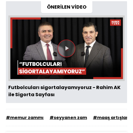
ÖNERİLEN VİDEO
Videoyu
Oynat
Futbolcuları sigortalayamıyoruz - Rahim AK
ile Sigorta Sayfası
#memur zammı
#seyyanen zam
#maaş artışları