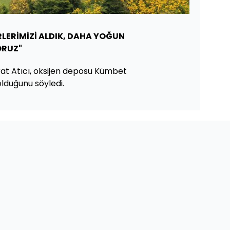
RLERİMİZİ ALDIK, DAHA YOĞUN
ORUZ"
t Atıcı, oksijen deposu Kümbet
 olduğunu söyledi.