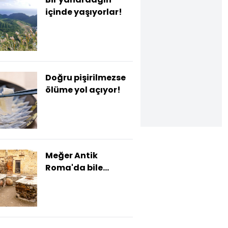
içinde yaşıyorlar!
Doğru pişirilmezse
ölüme yol açıyor!
Meğer Antik
Roma'da bile
varmış!