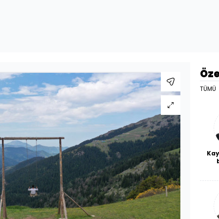
Öze
TÜMÜ
Kay
De
haf
a
bl