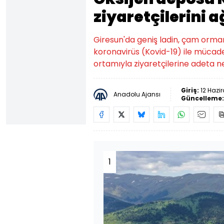
ziyaretçilerini a
Giresun'da geniş ladin, çam ormanl
koronavirüs (Kovid-19) ile müca
ortamıyla ziyaretçilerine adeta n
Giriş:
12 Hazir
Anadolu Ajansı
Güncelleme
1