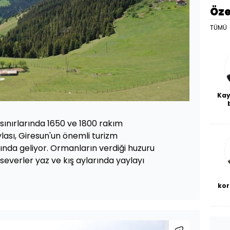
Öze
TÜMÜ
Kay
De
haf
i sınırlarında 1650 ve 1800 rakım
a
ası, Giresun'un önemli turizm
bl
ında geliyor. Ormanların verdiği huzuru
verler yaz ve kış aylarında yaylayı
kor