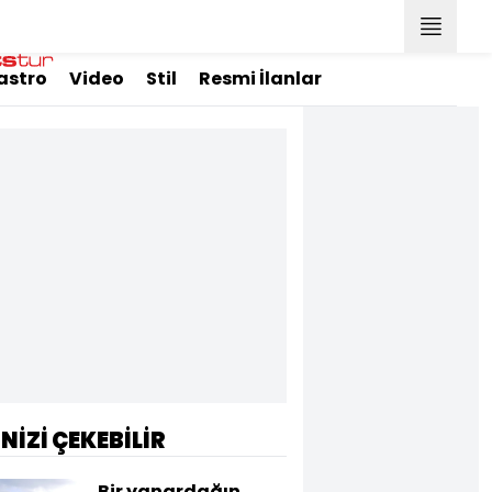
astro
Video
Stil
Resmi İlanlar
İNİZİ ÇEKEBİLİR
Bir yanardağın