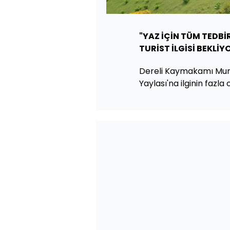
"YAZ İÇİN TÜM TEDBİ
TURİST İLGİSİ BEKLİY
Dereli Kaymakamı Mura
Yaylası'na ilginin fazla