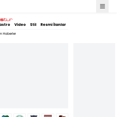
astro
Video
Stil
Resmi İlanlar
m Haberler