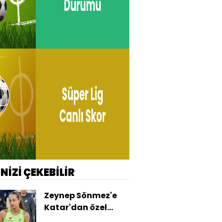
İNİZİ ÇEKEBİLİR
Zeynep Sönmez'e
Katar'dan özel
davet!