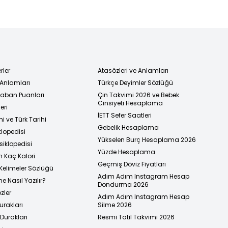
rler
Atasözleri ve Anlamları
 Anlamları
Türkçe Deyimler Sözlüğü
 Taban Puanları
Çin Takvimi 2026 ve Bebek
Cinsiyeti Hesaplama
eri
İETT Sefer Saatleri
i ve Türk Tarihi
Gebelik Hesaplama
klopedisi
Yükselen Burç Hesaplama 2026
siklopedisi
Yüzde Hesaplama
n Kaç Kalori
Geçmiş Döviz Fiyatları
Kelimeler Sözlüğü
Adım Adım Instagram Hesap
e Nasıl Yazılır?
Dondurma 2026
zler
Adım Adım Instagram Hesap
urakları
Silme 2026
urakları
Resmi Tatil Takvimi 2026