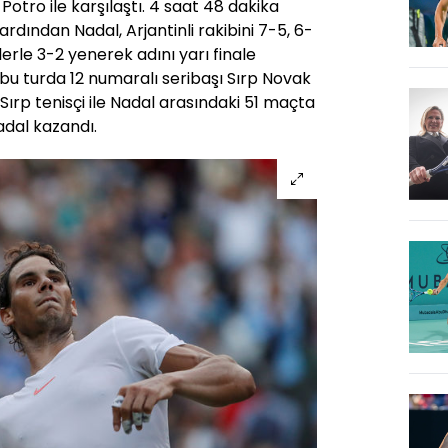
 Potro ile karşılaştı. 4 saat 48 dakika
rdından Nadal, Arjantinli rakibini 7-5, 6-
lerle 3-2 yenerek adını yarı finale
, bu turda 12 numaralı seribaşı Sırp Novak
 Sırp tenisçi ile Nadal arasındaki 51 maçta
adal kazandı.