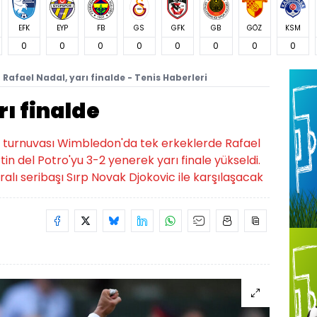
EFK
EYP
FB
GS
GFK
GB
GÖZ
KSM
0
0
0
0
0
0
0
0
Rafael Nadal, yarı finalde - Tenis Haberleri
rı finalde
 turnuvası Wimbledon'da tek erkeklerde Rafael
n del Potro'yu 3-2 yenerek yarı finale yükseldi.
ralı seribaşı Sırp Novak Djokovic ile karşılaşacak