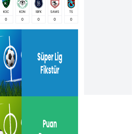
KOC
KON
İBFK
SAMS
TS
0
0
0
0
0