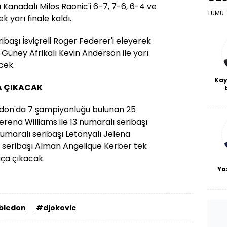
ı Kanadalı Milos Raonic'i 6-7, 7-6, 6-4 ve
TÜMÜ
k yarı finale kaldı.
ribaşı İsviçreli Roger Federer'i eleyerek
Güney Afrikalı Kevin Anderson ile yarı
cek.
Kay
A ÇIKACAK
De
haf
don'da 7 şampiyonluğu bulunan 25
a
erena Williams ile 13 numaralı seribaşı
bl
umaralı seribaşı Letonyalı Jelena
ı seribaşı Alman Angelique Kerber tek
aça çıkacak.
Ya
ledon
#djokovic