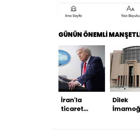
Ana Sayfa
Yazı Boyutu
GÜNÜN ÖNEMLİ MANŞETL
İran'la
Dilek
ticaret
İmamoğ
yapan
kardeşi
ülkelere
tutuklan
yüzde 25