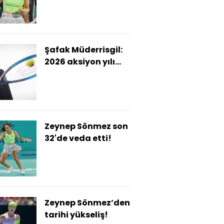
Şafak Müderrisgil:
2026 aksiyon yılı
olacak!
Zeynep Sönmez son
32'de veda etti!
Zeynep Sönmez’den
tarihi yükseliş!