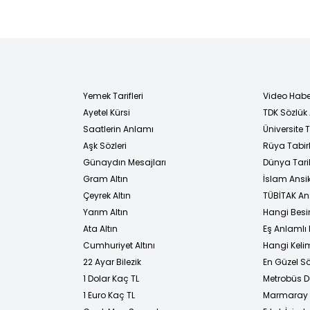
Yemek Tarifleri
Video Habe
Ayetel Kürsi
TDK Sözlük
i
Saatlerin Anlamı
Üniversite
Aşk Sözleri
Rüya Tabirl
Günaydın Mesajları
Dünya Tarih
Gram Altın
İslam Ansi
Çeyrek Altın
TÜBİTAK An
Yarım Altın
Hangi Besi
Ata Altın
Eş Anlamlı 
Cumhuriyet Altını
Hangi Kelim
22 Ayar Bilezik
En Güzel Sö
1 Dolar Kaç TL
Metrobüs D
1 Euro Kaç TL
Marmaray D