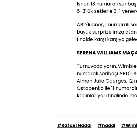
Isner, 13 numaralı seribaş
6-3'lük setlerle 3-1 yenere
ABD'li Isner, 1 numaralı se
büyük sürprize imza atan 
finalde karşı karşıya gele
SERENA WILLIAMS MAÇ
Turnuvada yarın, Wimble
numaralı seribaşı ABD'li S
Alman Julia Goerges, 12 n
Ostapenko ile 11 numaral
kadınlar yarı finalinde m
#Rafael Nadal
#nadal
#Wimb