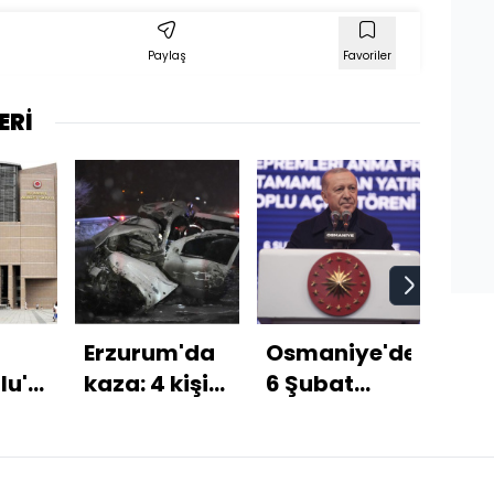
Paylaş
Favoriler
ERİ
Erzurum'da
Osmaniye'de
Bebe
lu'nun
kaza: 4 kişi
6 Şubat
spo
hayatını
Depremleri
sal
dı
kaybetti
Anma
nar
Programı
ope