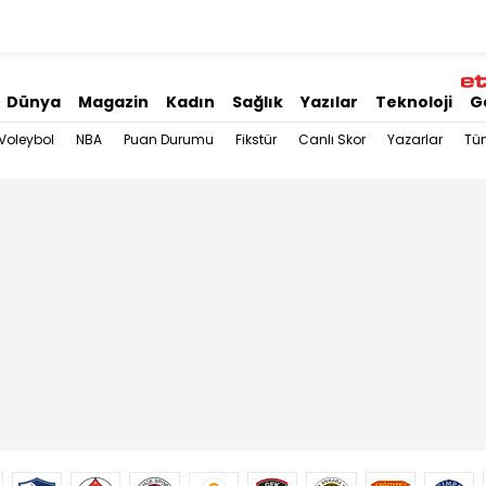
Dünya
Magazin
Kadın
Sağlık
Yazılar
Teknoloji
G
Voleybol
NBA
Puan Durumu
Fikstür
Canlı Skor
Yazarlar
Tü