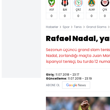
ASF
BJK
ÇRZ
ALNY
ÇFK
0
0
0
0
0
Haberler
Spor
Tenis
Grand Slams
Rafael Nadal, ya
Sezonun üçüncü grand slam tenis
Nadal, zorlandığı maçta Juan Marti
İspanyol tenisçi, bu turda 12 numa
Giriş:
11.07.2018 - 23:17
Güncelleme:
11.07.2018 - 23:19
ABONE OL