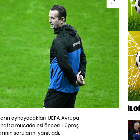
İLG
e yarın oynayacakları UEFA Avrupa
. hafta mücadelesi öncesi Tüpraş
ının sorularını yanıtladı.