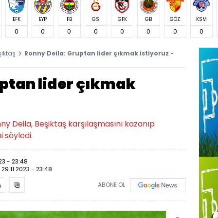
EFK
EYP
FB
GS
GFK
GB
GÖZ
KSM
0
0
0
0
0
0
0
0
şiktaş
Ronny Deila: Gruptan lider çıkmak istiyoruz -
uptan lider çıkmak
ny Deila, Beşiktaş karşılaşmasını kazanıp
i söyledi.
23 - 23:48
:
29.11.2023 - 23:48
ABONE OL