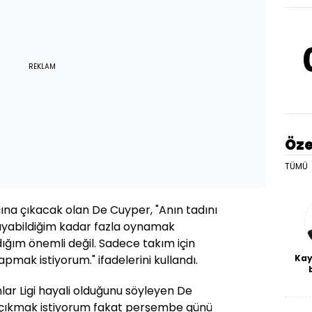
REKLAM
Öze
TÜMÜ
ına çıkacak olan De Cuyper, "Anın tadını
ayabildiğim kadar fazla oynamak
ığım önemli değil. Sadece takım için
Kay
pmak istiyorum." ifadelerini kullandı.
De
r Ligi hayali olduğunu söyleyen De
haf
a
e çıkmak istiyorum fakat perşembe günü