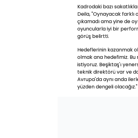
Kadrodaki bazı sakatlıkla
Deila, "Oynayacak farklı 
çıkamadı ama yine de oyn
oyuncularla iyi bir perfo
görüş belirtti.
Hedeflerinin kazanmak old
olmak ana hedefimiz. Bu 
istiyoruz. Beşiktaş'ı yener
teknik direktörü var ve 
Avrupa'da aynı anda iler
yüzden dengeli olacağız." i