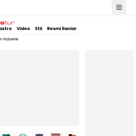
astro
Video
Stil
Resmi İlanlar
m Haberler