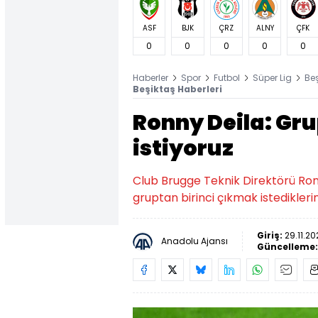
ASF
BJK
ÇRZ
ALNY
ÇFK
0
0
0
0
0
Haberler
Spor
Futbol
Süper Lig
Be
Beşiktaş Haberleri
Ronny Deila: Gr
istiyoruz
Club Brugge Teknik Direktörü Ron
gruptan birinci çıkmak istediklerin
Giriş:
29.11.20
Anadolu Ajansı
Güncelleme