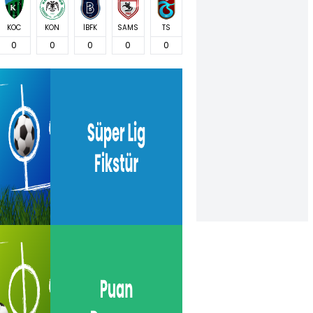
KOC
KON
İBFK
SAMS
TS
0
0
0
0
0