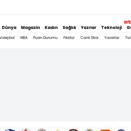
Dünya
Magazin
Kadın
Sağlık
Yazılar
Teknoloji
G
Voleybol
NBA
Puan Durumu
Fikstür
Canlı Skor
Yazarlar
Tü