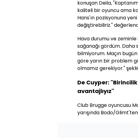
konuşan Deila, "Kaptanımı
kaliteli bir oyuncu ama 
Hans'ın pozisyonuna yeni
değiştirebiliriz." değerle
Hava durumu ve zeminle ilg
sağanağı gördüm. Daha s
bilmiyorum. Maçın bugü
göre yarın bir problem 
olmamız gerekiyor." şeklin
De Cuyper: "Birincili
avantajlıyız"
Club Brugge oyuncusu Max
yarışında Bodo/Glimt'ten 