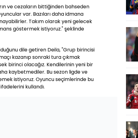
rın ve cezaların bittiğinden bahseden
oyuncular var. Bazıları daha idmana
ayabilirler. Takım olarak yeni gelecek
rmans göstermek istiyoruz." şeklinde
uğunu dile getiren Deila, "Grup birincisi
maçı kazanıp sonraki tura çıkmak
sek birinci olacağız. Kendilerinin yeni bir
daha kaybetmediler. Bu sezon ligde ve
lemek istiyoruz. Oyuncu seçimlerinde bu
fadelerini kullandı.