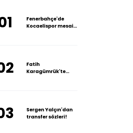
01
Fenerbahçe'de
Kocaelispor mesaisi
başladı!
02
Fatih
Karagümrük'te
ayrılık açıklandı!
03
Sergen Yalçın'dan
transfer sözleri!