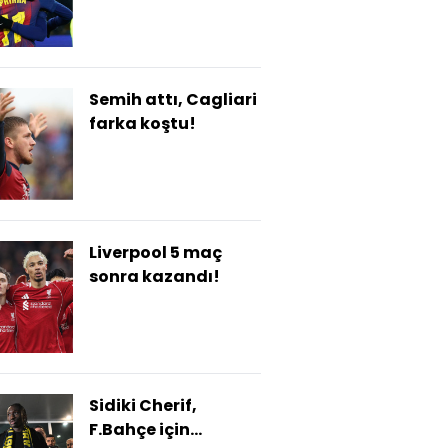
Semih attı, Cagliari
farka koştu!
Liverpool 5 maç
sonra kazandı!
Sidiki Cherif,
F.Bahçe için