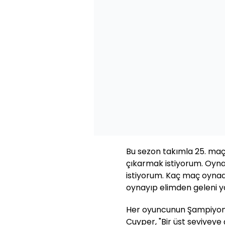
Bu sezon takımla 25. maç
çıkarmak istiyorum. Oyn
istiyorum. Kaç maç oynad
oynayıp elimden geleni ya
Her oyuncunun Şampiyonla
Cuyper, "Bir üst seviyey