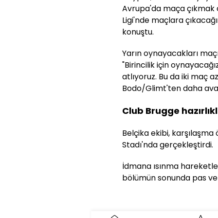
Avrupa'da maça çıkmak da
Ligi'nde maçlara çıkacağı
konuştu.
Yarın oynayacakları maçı
"Birincilik için oynayacağı
atlıyoruz. Bu da iki maç a
Bodo/Glimt'ten daha avan
Club Brugge hazırlık
Belçika ekibi, karşılaşm
Stadı'nda gerçekleştirdi.
İdmana ısınma hareketler
bölümün sonunda pas ve 