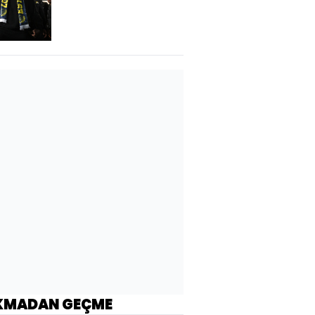
İstanbul'da!
KMADAN GEÇME