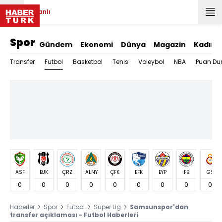
Canlı
Spor
Gündem
Ekonomi
Dünya
Magazin
Kadın
Futbol
Transfer
Basketbol
Tenis
Voleybol
NBA
Puan Du
ASF
BJK
ÇRZ
ALNY
ÇFK
EFK
EYP
FB
GS
0
0
0
0
0
0
0
0
0
Haberler
Spor
Futbol
Süper Lig
Samsunspor'dan
transfer açıklaması - Futbol Haberleri