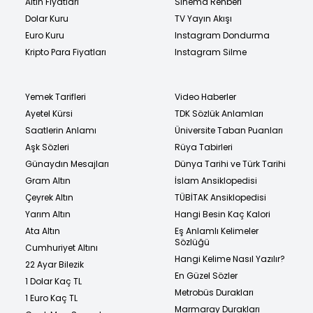
Altın Fiyatları
Sinema Rehberi
Dolar Kuru
TV Yayın Akışı
Euro Kuru
Instagram Dondurma
Kripto Para Fiyatları
Instagram Silme
Yemek Tarifleri
Video Haberler
Ayetel Kürsi
TDK Sözlük Anlamları
Saatlerin Anlamı
Üniversite Taban Puanları
Aşk Sözleri
Rüya Tabirleri
Günaydın Mesajları
Dünya Tarihi ve Türk Tarihi
Gram Altın
İslam Ansiklopedisi
Çeyrek Altın
TÜBİTAK Ansiklopedisi
Yarım Altın
Hangi Besin Kaç Kalori
Ata Altın
Eş Anlamlı Kelimeler
Sözlüğü
Cumhuriyet Altını
Hangi Kelime Nasıl Yazılır?
22 Ayar Bilezik
En Güzel Sözler
1 Dolar Kaç TL
Metrobüs Durakları
1 Euro Kaç TL
Marmaray Durakları