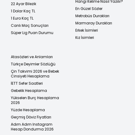
Hangi Kelime Nasıl Yazılır?
22 Ayar Bilezik
En Güzel Sözler
1 Dolar Kaç TL
Metrobüs Durakları
1 Euro Kaç TL
Marmaray Durakları
Canlı Maç Sonuçları
Erkek İsimleri
Süper Lig Puan Durumu
Kız İsimleri
Atasözleri ve Anlamları
Türkçe Deyimler Sözlüğü
Çin Takvimi 2026 ve Bebek
Cinsiyeti Hesaplama
İETT Sefer Saatleri
Gebelik Hesaplama
Yükselen Burç Hesaplama
2026
Yüzde Hesaplama
Geçmiş Döviz Fiyatları
Adım Adım Instagram
Hesap Dondurma 2026