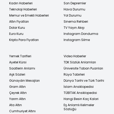
Kadın Haberleri
Son Depremler
Teknoloji Haberleri
Hava Durumu
Memur ve Emekli Haberleri
Yol Durumu
Altın Fiyatları
Sinema Rehberi
Dolar Kuru
TV Yayın Akışı
Euro Kuru
Instagram Dondurma
Kripto Para Fiyatları
Instagram Silme
Yemek Tarifleri
Video Haberler
Ayetel Kürsi
TDK Sözlük Anlamları
Saatlerin Anlamı
Üniversite Taban Puanları
Aşk Sözleri
Rüya Tabirleri
Günaydın Mesajları
Dünya Tarihi ve Türk Tarihi
Gram Altın
İslam Ansiklopedisi
Çeyrek Altın
TÜBİTAK Ansiklopedisi
Yarım Altın
Hangi Besin Kaç Kalori
Ata Altın
Eş Anlamlı Kelimeler
Sözlüğü
Cumhuriyet Altını