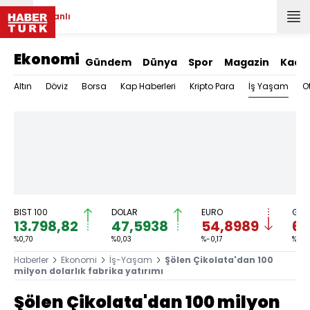
Canlı
Ekonomi
Gündem
Dünya
Spor
Magazin
Kadı
İş Yaşam
Altın
Döviz
Borsa
Kap Haberleri
Kripto Para
O
BIST 100
DOLAR
EURO
GRA
13.798,82
47,5938
54,8989
6.
%0,70
%0,03
%-0,17
%-0,1
Haberler
Ekonomi
İş-Yaşam
Şölen Çikolata'dan 100
milyon dolarlık fabrika yatırımı
Şölen Çikolata'dan 100 milyon