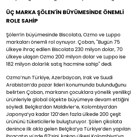
ÜÇ MARKA ŞÖLEN'İN BÜYÜMESİNDE ÖNEMLİ
ROLE SAHİP
Şölen’in büyümesinde Biscolata, Ozmo ve Luppo
markaları önemli rol oynuyor. Çoban, "Bugün 75
ülkeye ihraç edilen Biscolata 230 milyon dolar, 70
ülkeye ulaşan Ozmo 200 milyon dolar ve Luppo ise
182 milyon dolarlık satış hacmine sahip" dedi.
Ozmo’nun Türkiye, Azerbaycan, Irak ve Suudi
Arabistan’da pazar lideri konumunda bulunduğunu
belirten Çoban, markanın çocuklara yönelik yenilikçi
ürünleriyle global ölçekte büyümeye devam ettiğini
söyledi. Belçika’dan Maldivler’e, Kolombiya’dan
Japonya’ya kadar 120’den fazla ülkede 200 çeşit
ürününü tüketicilerle buluşturuyor. Şölen çikolata
denince ilk akla gelen Belçika’ya Türkiye’den yapılan
ihracatın yüzde 62’sini, kakao ülkesi Kolombiya’ya