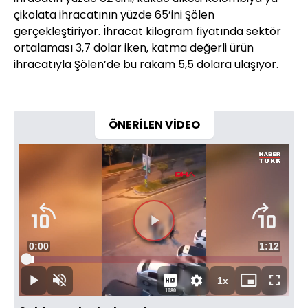
çikolata ihracatının yüzde 65’ini Şölen
gerçekleştiriyor. İhracat kilogram fiyatında sektör
ortalaması 3,7 dolar iken, katma değerli ürün
ihracatıyla Şölen’de bu rakam 5,5 dolara ulaşıyor.
ÖNERİLEN VİDEO
Videoyu
Süre
0:00
Toplam
1:12
Oynat
Yüklendi
:
3.17%
Süre
1x
Oynat
Sesi
Oynatma
Mini
Tam
1080
Aç
Hızı
oynatıcı
Ekran