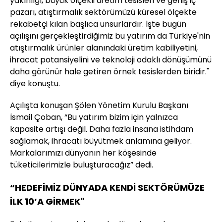
yakınlığı, büyük ölçekli üretim tesisleri ve geniş iç
pazarı, atıştırmalık sektörümüzü küresel ölçekte
rekabetçi kılan başlıca unsurlardır. İşte bugün
açılışını gerçekleştirdiğimiz bu yatırım da Türkiye'nin
atıştırmalık ürünler alanındaki üretim kabiliyetini,
ihracat potansiyelini ve teknoloji odaklı dönüşümünü
daha görünür hale getiren örnek tesislerden biridir."
diye konuştu.
Açılışta konuşan Şölen Yönetim Kurulu Başkanı
İsmail Çoban, “Bu yatırım bizim için yalnızca
kapasite artışı değil. Daha fazla insana istihdam
sağlamak, ihracatı büyütmek anlamına geliyor.
Markalarımızı dünyanın her köşesinde
tüketicilerimizle buluşturacağız” dedi.
“HEDEFİMİZ DÜNYADA KENDİ SEKTÖRÜMÜZE
İLK 10’A GİRMEK"