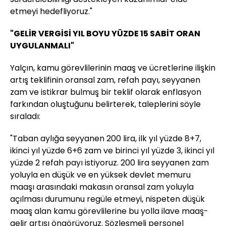
etmeyi hedefliyoruz."
"GELİR VERGİSİ YIL BOYU YÜZDE 15 SABİT ORAN
UYGULANMALI"
Yalçın, kamu görevlilerinin maaş ve ücretlerine ilişkin
artış teklifinin oransal zam, refah payı, seyyanen
zam ve istikrar bulmuş bir teklif olarak enflasyon
farkından oluştuğunu belirterek, taleplerini söyle
sıraladı:
"Taban aylığa seyyanen 200 lira, ilk yıl yüzde 8+7,
ikinci yıl yüzde 6+6 zam ve birinci yıl yüzde 3, ikinci yıl
yüzde 2 refah payı istiyoruz. 200 lira seyyanen zam
yoluyla en düşük ve en yüksek devlet memuru
maaşı arasındaki makasın oransal zam yoluyla
açılması durumunu regüle etmeyi, nispeten düşük
maaş alan kamu görevlilerine bu yolla ilave maaş-
gelir artışı öngörüyoruz. Sözleşmeli personel