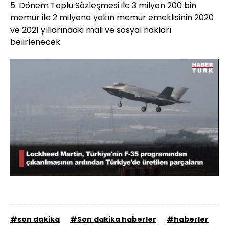
5. Dönem Toplu Sözleşmesi ile 3 milyon 200 bin
memur ile 2 milyona yakın memur emeklisinin 2020
ve 2021 yıllarındaki mali ve sosyal hakları
belirlenecek.
Yüklendi
:
86.95%
Sesi
Oynatma
Aç
Hızı
#son dakika
#Son dakika haberler
#haberler
#m