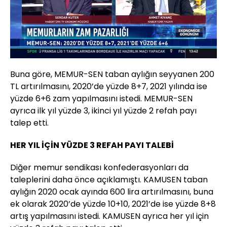
Yüklendi
:
0.00%
Sesi
Oynatma
Aç
Hızı
Buna göre, MEMUR-SEN taban aylığın seyyanen 200
TL artırılmasını, 2020’de yüzde 8+7, 2021 yılında ise
yüzde 6+6 zam yapılmasını istedi. MEMUR-SEN
ayrıca ilk yıl yüzde 3, ikinci yıl yüzde 2 refah payı
talep etti.
HER YIL İÇİN YÜZDE 3 REFAH PAYI TALEBİ
Diğer memur sendikası konfederasyonları da
taleplerini daha önce açıklamıştı. KAMUSEN taban
aylığın 2020 ocak ayında 600 lira artırılmasını, buna
ek olarak 2020’de yüzde 10+10, 2021’de ise yüzde 8+8
artış yapılmasını istedi. KAMUSEN ayrıca her yıl için