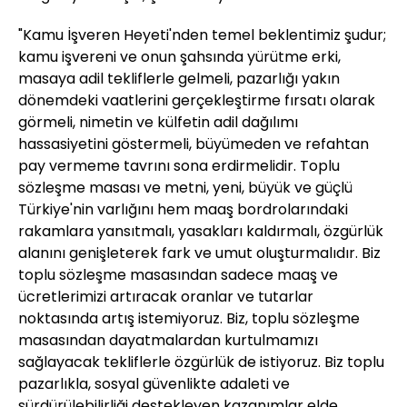
"Kamu İşveren Heyeti'nden temel beklentimiz şudur;
kamu işvereni ve onun şahsında yürütme erki,
masaya adil tekliflerle gelmeli, pazarlığı yakın
dönemdeki vaatlerini gerçekleştirme fırsatı olarak
görmeli, nimetin ve külfetin adil dağılımı
hassasiyetini göstermeli, büyümeden ve refahtan
pay vermeme tavrını sona erdirmelidir. Toplu
sözleşme masası ve metni, yeni, büyük ve güçlü
Türkiye'nin varlığını hem maaş bordrolarındaki
rakamlara yansıtmalı, yasakları kaldırmalı, özgürlük
alanını genişleterek fark ve umut oluşturmalıdır. Biz
toplu sözleşme masasından sadece maaş ve
ücretlerimizi artıracak oranlar ve tutarlar
noktasında artış istemiyoruz. Biz, toplu sözleşme
masasından dayatmalardan kurtulmamızı
sağlayacak tekliflerle özgürlük de istiyoruz. Biz toplu
pazarlıkla, sosyal güvenlikte adaleti ve
sürdürülebilirliği destekleyen kazanımlar elde