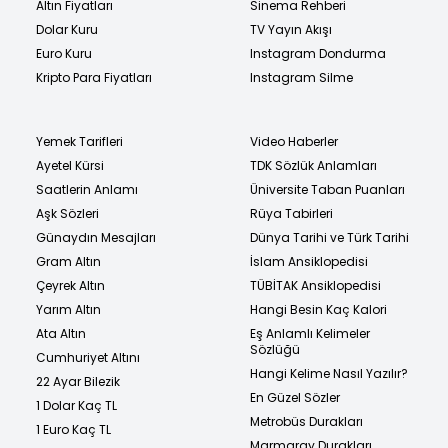
Altın Fiyatları
Sinema Rehberi
Dolar Kuru
TV Yayın Akışı
Euro Kuru
Instagram Dondurma
Kripto Para Fiyatları
Instagram Silme
Yemek Tarifleri
Video Haberler
Ayetel Kürsi
TDK Sözlük Anlamları
Saatlerin Anlamı
Üniversite Taban Puanları
Aşk Sözleri
Rüya Tabirleri
Günaydın Mesajları
Dünya Tarihi ve Türk Tarihi
Gram Altın
İslam Ansiklopedisi
Çeyrek Altın
TÜBİTAK Ansiklopedisi
Yarım Altın
Hangi Besin Kaç Kalori
Ata Altın
Eş Anlamlı Kelimeler
Sözlüğü
Cumhuriyet Altını
Hangi Kelime Nasıl Yazılır?
22 Ayar Bilezik
En Güzel Sözler
1 Dolar Kaç TL
Metrobüs Durakları
1 Euro Kaç TL
Marmaray Durakları