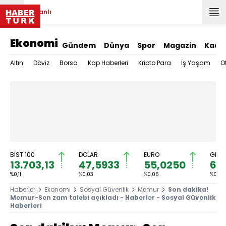
Canlı
Ekonomi
Gündem
Dünya
Spor
Magazin
Kadı
Altın
Döviz
Borsa
Kap Haberleri
Kripto Para
İş Yaşam
O
BIST 100
DOLAR
EURO
GRAM
13.703,13
47,5933
55,0250
6.5
%0,11
%0,03
%0,06
%0,42
Haberler
Ekonomi
Sosyal Güvenlik
Memur
Son dakika!
Memur-Sen zam talebi açıkladı - Haberler - Sosyal Güvenlik
Haberleri