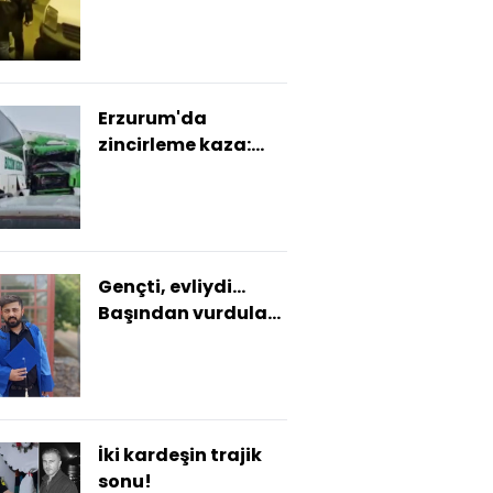
tutuklandı
Erzurum'da
zincirleme kaza:
yaralılar var
Gençti, evliydi...
Başından vurdular
yol kenarına
attılar!
İki kardeşin trajik
sonu!