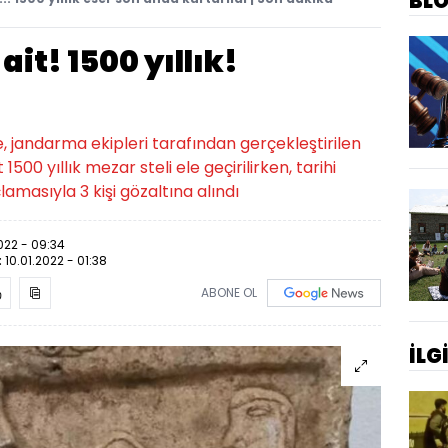
BL
t! 1500 yıllık!
, jandarma ekipleri tarafından gerçekleştirilen
0 yıllık mezar steli ele geçirilirken, tarihi
lamasıyla 3 kişi gözaltına alındı
022 - 09:34
:
10.01.2022 - 01:38
ABONE OL
İLG