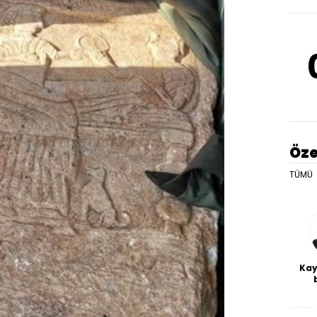
Öze
TÜMÜ
Kay
De
haf
a