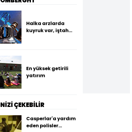
OOMBERGHT
Halka arzlarda
kuyruk var, iştah
yok
En yüksek getirili
yatırım
İNİZİ ÇEKEBİLİR
Casperlar'a yardım
eden polisler