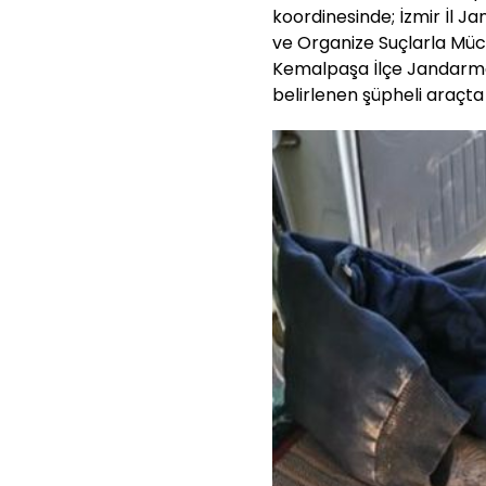
koordinesinde; İzmir İl J
ve Organize Suçlarla Mü
Kemalpaşa İlçe Jandarma 
belirlenen şüpheli araçt