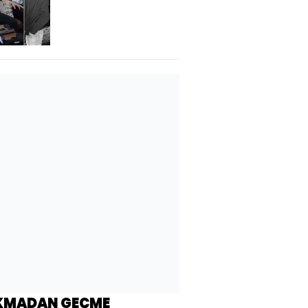
KMADAN GEÇME