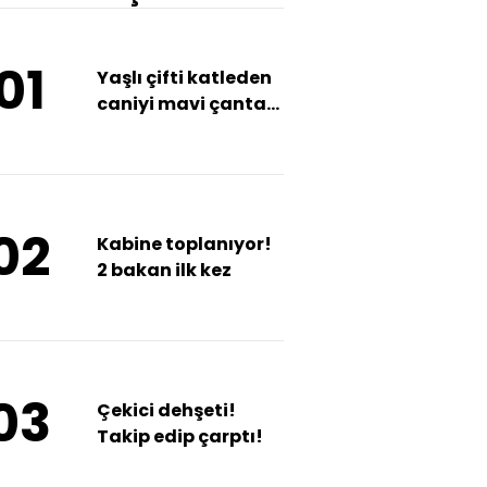
01
Yaşlı çifti katleden
caniyi mavi çanta
yakalatmış!
02
Kabine toplanıyor!
2 bakan ilk kez
03
Çekici dehşeti!
Takip edip çarptı!