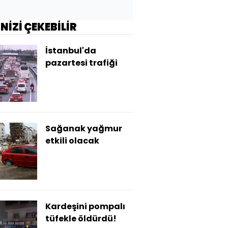
İNİZİ ÇEKEBİLİR
İstanbul'da
pazartesi trafiği
Sağanak yağmur
etkili olacak
Kardeşini pompalı
tüfekle öldürdü!