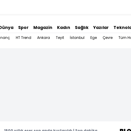
Dünya
Spor
Magazin
Kadın
Sağlık
Yazılar
Teknolo
İnanç
HT Trend
Ankara
Teyit
İstanbul
Ege
Çevre
Tüm Ha
... 1500 yıllık eser son anda kurtarıldı | Son dakika