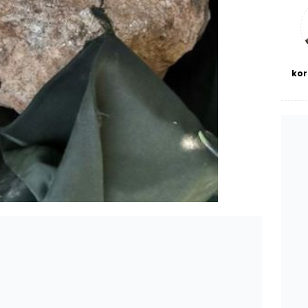
bl
kor