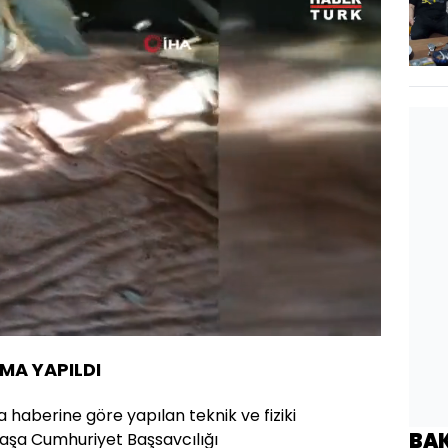
Yüklendi
:
100.00%
Oynatma
Hızı
MA YAPILDI
a haberine göre yapılan teknik ve fiziki
BA
aşa Cumhuriyet Başsavcılığı