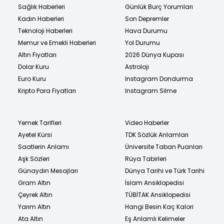
Sağlık Haberleri
Günlük Burç Yorumları
Kadın Haberleri
Son Depremler
Teknoloji Haberleri
Hava Durumu
Memur ve Emekli Haberleri
Yol Durumu
Altın Fiyatları
2026 Dünya Kupası
Dolar Kuru
Astroloji
Euro Kuru
Instagram Dondurma
Kripto Para Fiyatları
Instagram Silme
Yemek Tarifleri
Video Haberler
Ayetel Kürsi
TDK Sözlük Anlamları
Saatlerin Anlamı
Üniversite Taban Puanları
Aşk Sözleri
Rüya Tabirleri
Günaydın Mesajları
Dünya Tarihi ve Türk Tarihi
Gram Altın
İslam Ansiklopedisi
Çeyrek Altın
TÜBİTAK Ansiklopedisi
Yarım Altın
Hangi Besin Kaç Kalori
Ata Altın
Eş Anlamlı Kelimeler