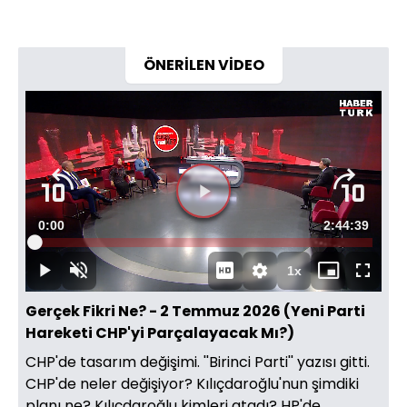
ÖNERİLEN VİDEO
Videoyu
Süre
0:00
Toplam
2:44:39
Oynat
Yüklendi
:
0.10%
Süre
1x
Oynat
Sesi
Oynatma
Mini
Tam
Aç
Hızı
oynatıcı
Ekran
Gerçek Fikri Ne? - 2 Temmuz 2026 (Yeni Parti
Hareketi CHP'yi Parçalayacak Mı?)
CHP'de tasarım değişimi. ''Birinci Parti'' yazısı gitti.
CHP'de neler değişiyor? Kılıçdaroğlu'nun şimdiki
planı ne? Kılıçdaroğlu kimleri atadı? HP'de