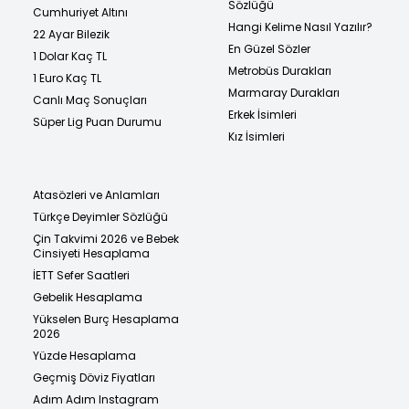
Sözlüğü
Cumhuriyet Altını
Hangi Kelime Nasıl Yazılır?
22 Ayar Bilezik
En Güzel Sözler
1 Dolar Kaç TL
Metrobüs Durakları
1 Euro Kaç TL
Marmaray Durakları
Canlı Maç Sonuçları
Erkek İsimleri
Süper Lig Puan Durumu
Kız İsimleri
Atasözleri ve Anlamları
Türkçe Deyimler Sözlüğü
Çin Takvimi 2026 ve Bebek
Cinsiyeti Hesaplama
İETT Sefer Saatleri
Gebelik Hesaplama
Yükselen Burç Hesaplama
2026
Yüzde Hesaplama
Geçmiş Döviz Fiyatları
Adım Adım Instagram