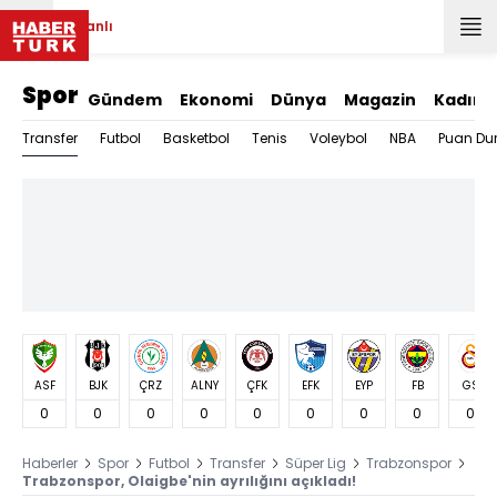
Canlı
Spor
Gündem
Ekonomi
Dünya
Magazin
Kadın
Transfer
Futbol
Basketbol
Tenis
Voleybol
NBA
Puan Du
ASF
BJK
ÇRZ
ALNY
ÇFK
EFK
EYP
FB
GS
0
0
0
0
0
0
0
0
0
Haberler
Spor
Futbol
Transfer
Süper Lig
Trabzonspor
Trabzonspor, Olaigbe'nin ayrılığını açıkladı!