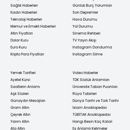
Sağlık Haberleri
Günlük Burç Yorumları
Kadın Haberleri
Son Depremler
Teknoloji Haberleri
Hava Durumu
Memur ve Emekli Haberleri
Yol Durumu
Altın Fiyatları
Sinema Rehberi
Dolar Kuru
TV Yayın Akışı
Euro Kuru
Instagram Dondurma
Kripto Para Fiyatları
Instagram Silme
Yemek Tarifleri
Video Haberler
Ayetel Kürsi
TDK Sözlük Anlamları
Saatlerin Anlamı
Üniversite Taban Puanları
Aşk Sözleri
Rüya Tabirleri
Günaydın Mesajları
Dünya Tarihi ve Türk Tarihi
Gram Altın
İslam Ansiklopedisi
Çeyrek Altın
TÜBİTAK Ansiklopedisi
Yarım Altın
Hangi Besin Kaç Kalori
Ata Altın
Eş Anlamlı Kelimeler