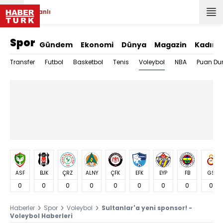
Canlı
Spor
Gündem
Ekonomi
Dünya
Magazin
Kadın
Voleybol
Transfer
Futbol
Basketbol
Tenis
NBA
Puan Du
ASF
BJK
ÇRZ
ALNY
ÇFK
EFK
EYP
FB
GS
0
0
0
0
0
0
0
0
0
Haberler
Spor
Voleybol
Sultanlar'a yeni sponsor! -
Voleybol Haberleri