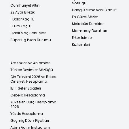
Sözlüğü
Cumhuriyet Altını
Hangi Kelime Nasıl Yazılır?
22 Ayar Bilezik
En Güzel Sözler
1 Dolar Kaç TL
Metrobüs Durakları
1 Euro Kaç TL
Marmaray Durakları
Canlı Maç Sonuçları
Erkek İsimleri
Süper Lig Puan Durumu
Kız İsimleri
Atasözleri ve Anlamları
Türkçe Deyimler Sözlüğü
Çin Takvimi 2026 ve Bebek
Cinsiyeti Hesaplama
İETT Sefer Saatleri
Gebelik Hesaplama
Yükselen Burç Hesaplama
2026
Yüzde Hesaplama
Geçmiş Döviz Fiyatları
Adım Adım Instagram