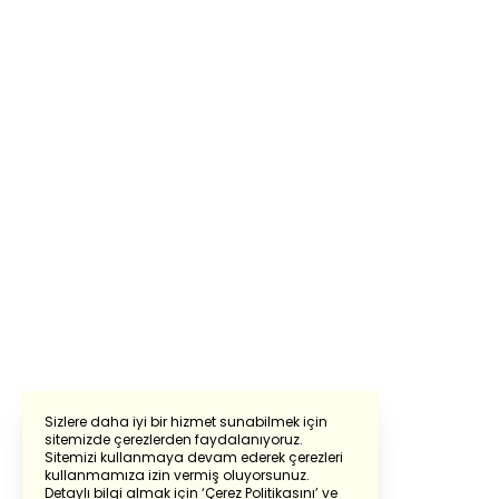
Sizlere daha iyi bir hizmet sunabilmek için
sitemizde çerezlerden faydalanıyoruz.
Sitemizi kullanmaya devam ederek çerezleri
Powered by
Translate
kullanmamıza izin vermiş oluyorsunuz.
Detaylı bilgi almak için
‘Çerez Politikasını’
ve