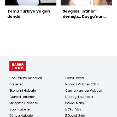
Temu Türkiye'ye geri
Sevgilisi "intihar"
döndü
demişti... Duygu'nun
ölümünde sıcak
gelişme!
Son Dakika Haberleri
Canlı Borsa
Haberler
Namaz Vakitleri 2026
Ekonomi Haberleri
Cuma Namazı Vakitleri
Güncel Haberler
Nöbetçi Eczaneler
Magazin Haberleri
İstiklal Marşı
Spor Haberleri
E Okul VBS
Dünya Haberleri
E Devlet Giriş