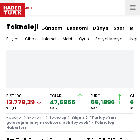
Canlı
Teknoloji
Gündem
Ekonomi
Dünya
Spor
Mag
Bilişim
Cihaz
İnternet
Mobil
Oyun
Sosyal Medya
Uygu
BIST 100
DOLAR
EURO
GRAM
13.779,39
47,6966
55,1896
6.
%-0,14
%0,12
%0,45
%2,59
Haberler
Ekonomi
Teknoloji
Bilişim
"Türkiye’nin
geleceğini bilişim sektörü belirleyecek" - Teknoloji
Haberleri