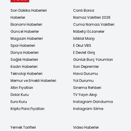
Son Dakika Haberleri
Canlı Borsa
Haberler
Namaz Vakitleri 2026
Ekonomi Haberleri
Cuma Namazı Vakitleri
Güncel Haberler
Nöbetçi Eczaneler
Magazin Haberleri
İstiklal Marşı
Spor Haberleri
E Okul VBS
Dünya Haberleri
E Devlet Giriş
Sağlık Haberleri
Günlük Burç Yorumları
Kadın Haberleri
Son Depremler
Teknoloji Haberleri
Hava Durumu
Memur ve Emekli Haberleri
Yol Durumu
Altın Fiyatları
Sinema Rehberi
Dolar Kuru
TV Yayın Akışı
Euro Kuru
Instagram Dondurma
Kripto Para Fiyatları
Instagram Silme
Yemek Tarifleri
Video Haberler