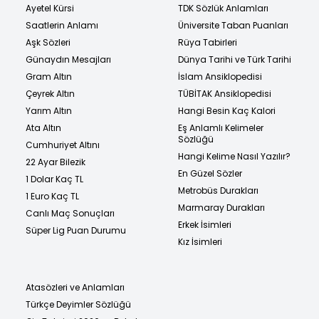
Ayetel Kürsi
TDK Sözlük Anlamları
Saatlerin Anlamı
Üniversite Taban Puanları
Aşk Sözleri
Rüya Tabirleri
Günaydın Mesajları
Dünya Tarihi ve Türk Tarihi
Gram Altın
İslam Ansiklopedisi
Çeyrek Altın
TÜBİTAK Ansiklopedisi
Yarım Altın
Hangi Besin Kaç Kalori
Ata Altın
Eş Anlamlı Kelimeler
Sözlüğü
Cumhuriyet Altını
Hangi Kelime Nasıl Yazılır?
22 Ayar Bilezik
En Güzel Sözler
1 Dolar Kaç TL
Metrobüs Durakları
1 Euro Kaç TL
Marmaray Durakları
Canlı Maç Sonuçları
Erkek İsimleri
Süper Lig Puan Durumu
Kız İsimleri
Atasözleri ve Anlamları
Türkçe Deyimler Sözlüğü