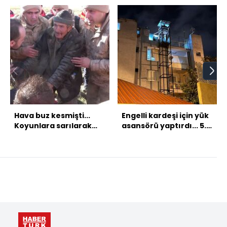
Hava buz kesmişti...
Engelli kardeşi için yük
Koyunlara sarılarak
asansörü yaptırdı... 5.
hayatta kaldı!
kata çıkarken trajik
son!