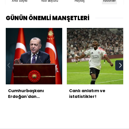
Ana Sayfa
Yazı Boyutu
Paylaş
Favoriler
GÜNÜN ÖNEMLİ MANŞETLERİ
Cumhurbaşkanı
Canlı anlatım ve
Erdoğan'dan
istatistikler!
açıklamalar