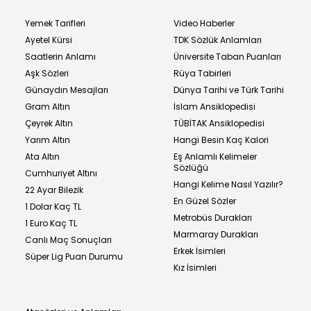
Yemek Tarifleri
Video Haberler
Ayetel Kürsi
TDK Sözlük Anlamları
Saatlerin Anlamı
Üniversite Taban Puanları
Aşk Sözleri
Rüya Tabirleri
Günaydın Mesajları
Dünya Tarihi ve Türk Tarihi
Gram Altın
İslam Ansiklopedisi
Çeyrek Altın
TÜBİTAK Ansiklopedisi
Yarım Altın
Hangi Besin Kaç Kalori
Ata Altın
Eş Anlamlı Kelimeler
Sözlüğü
Cumhuriyet Altını
Hangi Kelime Nasıl Yazılır?
22 Ayar Bilezik
En Güzel Sözler
1 Dolar Kaç TL
Metrobüs Durakları
1 Euro Kaç TL
Marmaray Durakları
Canlı Maç Sonuçları
Erkek İsimleri
Süper Lig Puan Durumu
Kız İsimleri