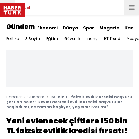
Canlı
Gündem
Ekonomi
Dünya
Spor
Magazin
Kadın
Politika
3.Sayfa
Eğitim
Güvenlik
İnanç
HT Trend
Medy
Haberler
Gündem
150 bin TL faizsiz evlilik kredisi başvuru
şartları neler? Devlet destekli evlilik kredisi başvuruları
başladı mı, ne zaman başlıyor, yaş sınırı var mı?
Yeni evlenecek çiftlere 150 bin
TL faizsiz evlilik kredisi fırsatı!