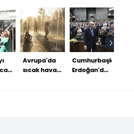
yı
Avrupa'da
Cumhurbaşkanı
İşte
ıcak
sıcak hava
Erdoğan'dan
Lig'
dalgası!
yasal
tüm
ye
düzenleme
tran
 mi?
açıklaması