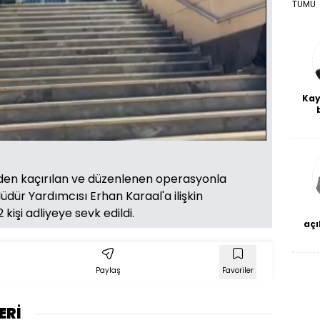
TÜMÜ
Kay
Yüklendi
:
100.00%
De
Oynatma
haf
240
Hızı
a
bl
den kaçırılan ve düzenlenen operasyonla
Müdür Yardımcısı Erhan Karaal'a ilişkin
kişi adliyeye sevk edildi.
açı
çö
Paylaş
Favoriler
ERİ