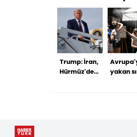
Trump: İran,
Avrupa'
Hürmüz'den
yakan s
geçişlerde
hava
para alırsa
Türkiye'
müzakereler
gelecek
sona erer