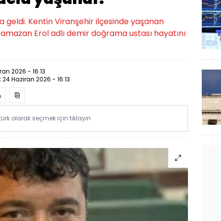
a geldi. Kentin Viranşehir ilçesinde yaşanan
 Ramazan Erol adlı demir doğrama ustası hayatını
ran 2026 - 16:13
:
24 Haziran 2026 - 16:13
rk olarak seçmek için tıklayın