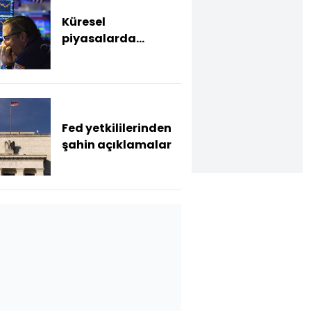
Küresel
piyasalarda
Hürmüz soruları
Fed yetkililerinden
şahin açıklamalar