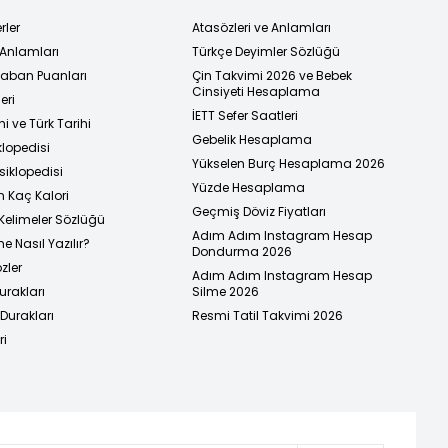
rler
Atasözleri ve Anlamları
 Anlamları
Türkçe Deyimler Sözlüğü
 Taban Puanları
Çin Takvimi 2026 ve Bebek
Cinsiyeti Hesaplama
eri
İETT Sefer Saatleri
i ve Türk Tarihi
Gebelik Hesaplama
klopedisi
Yükselen Burç Hesaplama 2026
siklopedisi
Yüzde Hesaplama
n Kaç Kalori
Geçmiş Döviz Fiyatları
Kelimeler Sözlüğü
Adım Adım Instagram Hesap
e Nasıl Yazılır?
Dondurma 2026
zler
Adım Adım Instagram Hesap
urakları
Silme 2026
urakları
Resmi Tatil Takvimi 2026
ri