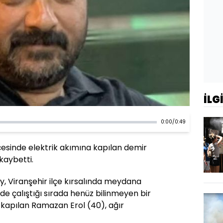
İLG
0:00
/
0:49
lçesinde elektrik akımına kapılan demir
kaybetti.
y, Viranşehir ilçe kırsalında meydana
de çalıştığı sırada henüz bilinmeyen bir
 kapılan Ramazan Erol (40), ağır