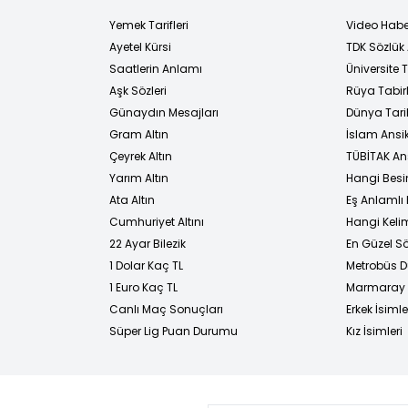
Yemek Tarifleri
Video Habe
Ayetel Kürsi
TDK Sözlük
i
Saatlerin Anlamı
Üniversite
Aşk Sözleri
Rüya Tabirl
Günaydın Mesajları
Dünya Tarih
Gram Altın
İslam Ansi
Çeyrek Altın
TÜBİTAK An
Yarım Altın
Hangi Besi
Ata Altın
Eş Anlamlı 
Cumhuriyet Altını
Hangi Kelim
22 Ayar Bilezik
En Güzel Sö
1 Dolar Kaç TL
Metrobüs D
1 Euro Kaç TL
Marmaray D
Canlı Maç Sonuçları
Erkek İsimle
Süper Lig Puan Durumu
Kız İsimleri