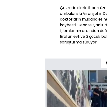
Çevredekilerin ihbarı üze
ambulansla Viranşehir Dev
doktorların müdahalesin
kaybetti. Cenaze, Şanlıur
işlemlerinin ardından def
Erol'un evli ve 3 çocuk bab
soruşturma sürüyor.