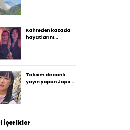
Kahreden kazada
hayatlarını
kaybettiler!
Taksim'de canlı
yayın yapan Japon
fenomen tacize
uğradı!
l İçerikler