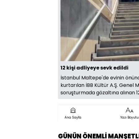
Sesi
Aç
12 kişi adliyeye sevk edildi
İstanbul Maltepe'de evinin önün
kurtarılan İBB Kültür A.Ş. Genel 
soruşturmada gözaltına alınan 12 
Ana Sayfa
Yazı Boyutu
GÜNÜN ÖNEMLİ MANŞETL