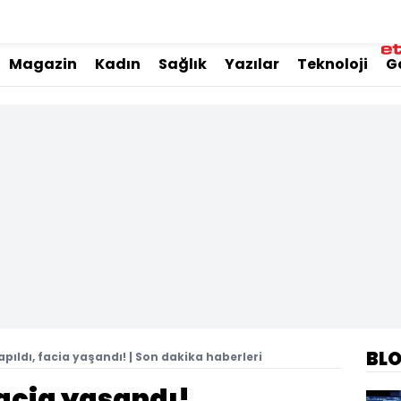
Magazin
Kadın
Sağlık
Yazılar
Teknoloji
G
BL
pıldı, facia yaşandı! | Son dakika haberleri
facia yaşandı!