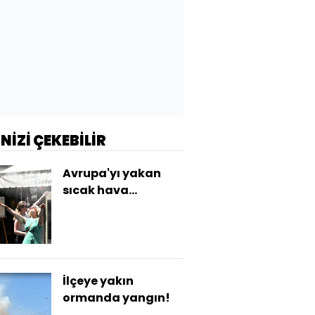
İNİZİ ÇEKEBİLİR
Avrupa'yı yakan
sıcak hava
Türkiye'ye gelecek
mi?
İlçeye yakın
ormanda yangın!