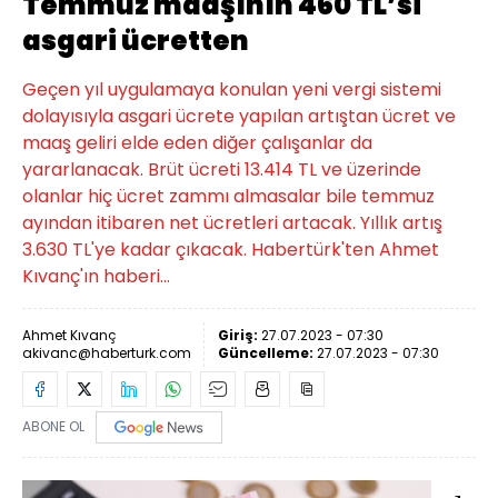
Temmuz maaşının 460 TL’si
asgari ücretten
Geçen yıl uygulamaya konulan yeni vergi sistemi
dolayısıyla asgari ücrete yapılan artıştan ücret ve
maaş geliri elde eden diğer çalışanlar da
yararlanacak. Brüt ücreti 13.414 TL ve üzerinde
olanlar hiç ücret zammı almasalar bile temmuz
ayından itibaren net ücretleri artacak. Yıllık artış
3.630 TL'ye kadar çıkacak. Habertürk'ten Ahmet
Kıvanç'ın haberi...
Ahmet Kıvanç
Giriş:
27.07.2023 - 07:30
akivanc@haberturk.com
Güncelleme:
27.07.2023 - 07:30
ABONE OL