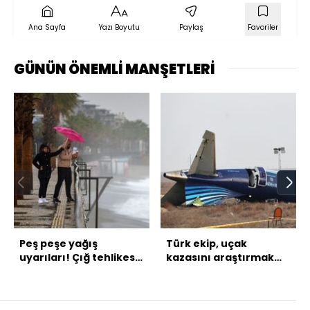
Ana Sayfa
Yazı Boyutu
Paylaş
Favoriler
GÜNÜN ÖNEMLİ MANŞETLERİ
Peş peşe yağış
Türk ekip, uçak
uyarıları! Çığ tehlikesi
kazasını araştırmak
ve kuvvetli rüzgara da
için Bakü'ye gidiyor
dikkat çekildi