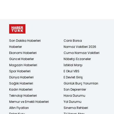
Son Dakika Haberleri
Canlı Borsa
Haberler
Namaz Vakitleri 2026
Ekonomi Haberleri
Cuma Namazı Vakitleri
Güncel Haberler
Nöbetçi Eczaneler
Magazin Haberleri
İstiklal Marşı
Spor Haberleri
E Okul VBS
Dünya Haberleri
E Devlet Giriş
Sağlık Haberleri
Günlük Burç Yorumları
Kadın Haberleri
Son Depremler
Teknoloji Haberleri
Hava Durumu
Memur ve Emekli Haberleri
Yol Durumu
Altın Fiyatları
Sinema Rehberi
Dolar Kuru
TV Yayın Akışı