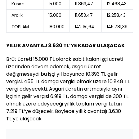
Kasım
15.000
11.863,47
12.468,43
Aralık
15.000
11.653,47
12.258,43
TOPLAM
180.000
142.151,64
145.781,39
YILLIK AVANTAJ 3.630 TL’YE KADAR ULAŞACAK
Brüt ücreti 15.000 TL olarak sabit kalan işçi ücreti
üzerinden devam edersek, asgari ücret
değişmeseydi bu işçi yıl boyunca 10.393 TL gelir
vergisi, 455 TL damga vergisi olmak üzere 10.848 TL
vergi ödeyecekti. Asgari ücretin artmasıyla aynı
işçinin gelir vergisi 6.919 TL, damga vergisi de 300 TL
olmak üzere ödeyeceği yıllık toplam vergi tutarı
7.219 TL’ye düşecek. Böylece yıllık avantajı 3.630
TL’ye ulaşacak.