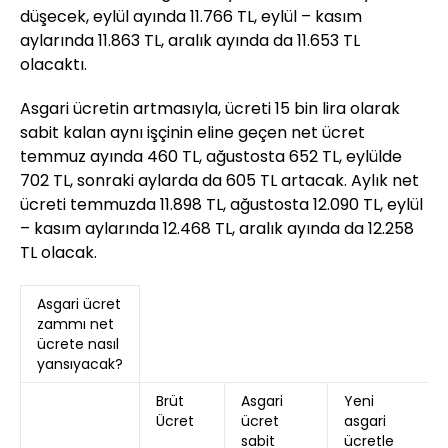
düşecek, eylül ayında 11.766 TL, eylül – kasım
aylarında 11.863 TL, aralık ayında da 11.653 TL
olacaktı.
Asgari ücretin artmasıyla, ücreti 15 bin lira olarak
sabit kalan aynı işçinin eline geçen net ücret
temmuz ayında 460 TL, ağustosta 652 TL, eylülde
702 TL, sonraki aylarda da 605 TL artacak. Aylık net
ücreti temmuzda 11.898 TL, ağustosta 12.090 TL, eylül
– kasım aylarında 12.468 TL, aralık ayında da 12.258
TL olacak.
Asgari ücret
zammı net
ücrete nasıl
yansıyacak?
Brüt
Asgari
Yeni
Ücret
ücret
asgari
sabit
ücretle