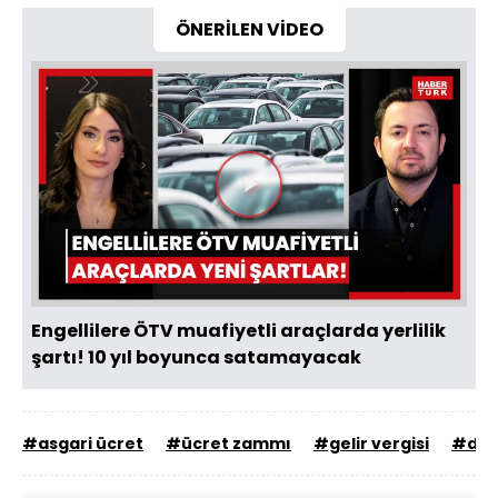
ÖNERİLEN VİDEO
Videoyu
Oynat
Engellilere ÖTV muafiyetli araçlarda yerlilik
şartı! 10 yıl boyunca satamayacak
#asgari ücret
#ücret zammı
#gelir vergisi
#dam