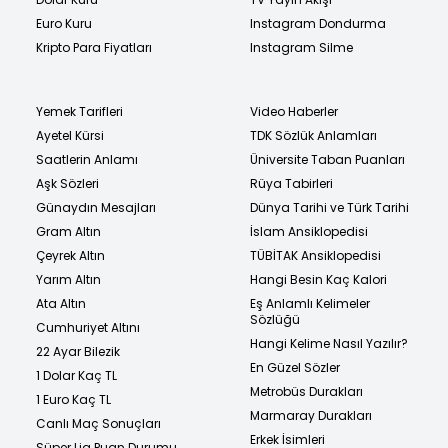
Euro Kuru
Instagram Dondurma
Kripto Para Fiyatları
Instagram Silme
Yemek Tarifleri
Video Haberler
Ayetel Kürsi
TDK Sözlük Anlamları
Saatlerin Anlamı
Üniversite Taban Puanları
Aşk Sözleri
Rüya Tabirleri
Günaydın Mesajları
Dünya Tarihi ve Türk Tarihi
Gram Altın
İslam Ansiklopedisi
Çeyrek Altın
TÜBİTAK Ansiklopedisi
Yarım Altın
Hangi Besin Kaç Kalori
Ata Altın
Eş Anlamlı Kelimeler
Sözlüğü
Cumhuriyet Altını
Hangi Kelime Nasıl Yazılır?
22 Ayar Bilezik
En Güzel Sözler
1 Dolar Kaç TL
Metrobüs Durakları
1 Euro Kaç TL
Marmaray Durakları
Canlı Maç Sonuçları
Erkek İsimleri
Süper Lig Puan Durumu