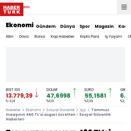
Canlı
Ekonomi
Gündem
Dünya
Spor
Magazin
Kadı
Altın
Döviz
Borsa
Kap Haberleri
Kripto Para
İş Yaşam
O
BIST 100
DOLAR
EURO
GRAM 
13.779,39
47,6998
55,1581
6.6
%-0,14
%0,13
%0,39
%2,59
Haberler
Ekonomi
Sosyal Güvenlik
İşçi
Temmuz
maaşının 460 TL’si asgari ücretten - Sosyal Güvenlik
Haberleri