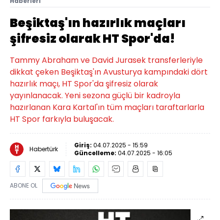
Haberleri
Beşiktaş'ın hazırlık maçları
şifresiz olarak HT Spor'da!
Tammy Abraham ve David Jurasek transferleriyle
dikkat çeken Beşiktaş'ın Avusturya kampındaki dört
hazırlık maçı, HT Spor'da şifresiz olarak
yayınlanacak. Yeni sezona güçlü bir kadroyla
hazırlanan Kara Kartal'ın tüm maçları taraftarlarla
HT Spor farkıyla buluşacak.
Giriş:
04.07.2025 - 15:59
Habertürk
Güncelleme:
04.07.2025 - 16:05
ABONE OL