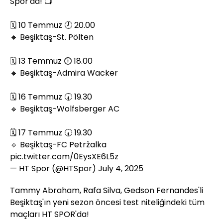
Spor'da! 📺
🗓️ 10 Temmuz 🕗 20.00
🔹 Beşiktaş-St. Pölten
🗓️ 13 Temmuz 🕕 18.00
🔹 Beşiktaş-Admira Wacker
🗓️ 16 Temmuz 🕢 19.30
🔹 Beşiktaş-Wolfsberger AC
🗓️ 17 Temmuz 🕢 19.30
🔹 Beşiktaş-FC Petržalka
pic.twitter.com/0EysXE6L5z
— HT Spor (@HTSpor)
July 4, 2025
Tammy Abraham, Rafa Silva, Gedson Fernandes'li
Beşiktaş'ın yeni sezon öncesi test niteliğindeki tüm
maçları HT SPOR'da!