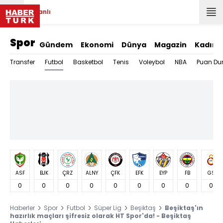
Canlı
Spor
Gündem
Ekonomi
Dünya
Magazin
Kadın
Futbol
Transfer
Basketbol
Tenis
Voleybol
NBA
Puan Du
ASF
BJK
ÇRZ
ALNY
ÇFK
EFK
EYP
FB
GS
0
0
0
0
0
0
0
0
0
Haberler
Spor
Futbol
Süper Lig
Beşiktaş
Beşiktaş'ın
hazırlık maçları şifresiz olarak HT Spor'da! - Beşiktaş