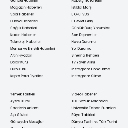
Güncel Haberler
Nöbetçi Eczaneler
Magazin Haberleri
İstiklal Marşı
Spor Haberleri
E Okul VBS
Dünya Haberleri
E Devlet Giriş
Sağlık Haberleri
Günlük Burç Yorumları
Kadın Haberleri
Son Depremler
Teknoloji Haberleri
Hava Durumu
Memur ve Emekli Haberleri
Yol Durumu
Altın Fiyatları
Sinema Rehberi
Dolar Kuru
TV Yayın Akışı
Euro Kuru
Instagram Dondurma
Kripto Para Fiyatları
Instagram Silme
Yemek Tarifleri
Video Haberler
Ayetel Kürsi
TDK Sözlük Anlamları
Saatlerin Anlamı
Üniversite Taban Puanları
Aşk Sözleri
Rüya Tabirleri
Günaydın Mesajları
Dünya Tarihi ve Türk Tarihi