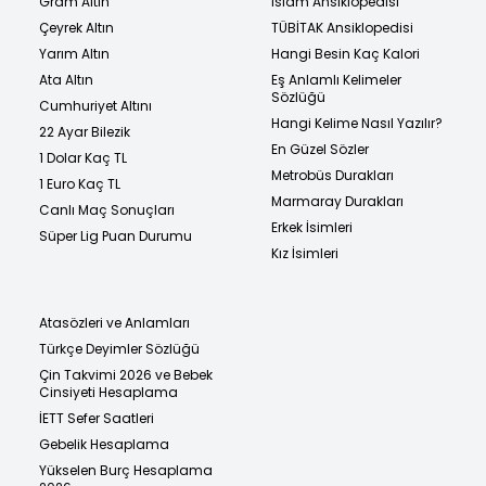
Gram Altın
İslam Ansiklopedisi
Çeyrek Altın
TÜBİTAK Ansiklopedisi
Yarım Altın
Hangi Besin Kaç Kalori
Ata Altın
Eş Anlamlı Kelimeler
Sözlüğü
Cumhuriyet Altını
Hangi Kelime Nasıl Yazılır?
22 Ayar Bilezik
En Güzel Sözler
1 Dolar Kaç TL
Metrobüs Durakları
1 Euro Kaç TL
Marmaray Durakları
Canlı Maç Sonuçları
Erkek İsimleri
Süper Lig Puan Durumu
Kız İsimleri
Atasözleri ve Anlamları
Türkçe Deyimler Sözlüğü
Çin Takvimi 2026 ve Bebek
Cinsiyeti Hesaplama
İETT Sefer Saatleri
Gebelik Hesaplama
Yükselen Burç Hesaplama