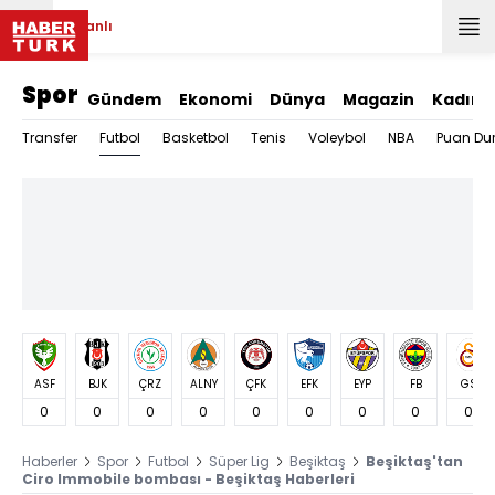
Canlı
Spor
Gündem
Ekonomi
Dünya
Magazin
Kadın
Futbol
Transfer
Basketbol
Tenis
Voleybol
NBA
Puan Du
ASF
BJK
ÇRZ
ALNY
ÇFK
EFK
EYP
FB
GS
0
0
0
0
0
0
0
0
0
Haberler
Spor
Futbol
Süper Lig
Beşiktaş
Beşiktaş'tan
Ciro Immobile bombası - Beşiktaş Haberleri