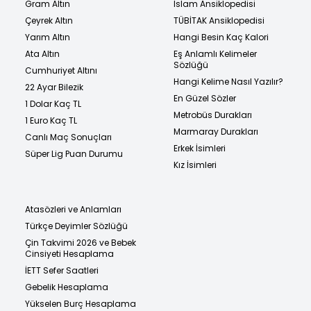
Gram Altın
İslam Ansiklopedisi
Çeyrek Altın
TÜBİTAK Ansiklopedisi
Yarım Altın
Hangi Besin Kaç Kalori
Ata Altın
Eş Anlamlı Kelimeler
Sözlüğü
Cumhuriyet Altını
Hangi Kelime Nasıl Yazılır?
22 Ayar Bilezik
En Güzel Sözler
1 Dolar Kaç TL
Metrobüs Durakları
1 Euro Kaç TL
Marmaray Durakları
Canlı Maç Sonuçları
Erkek İsimleri
Süper Lig Puan Durumu
Kız İsimleri
Atasözleri ve Anlamları
Türkçe Deyimler Sözlüğü
Çin Takvimi 2026 ve Bebek
Cinsiyeti Hesaplama
İETT Sefer Saatleri
Gebelik Hesaplama
Yükselen Burç Hesaplama