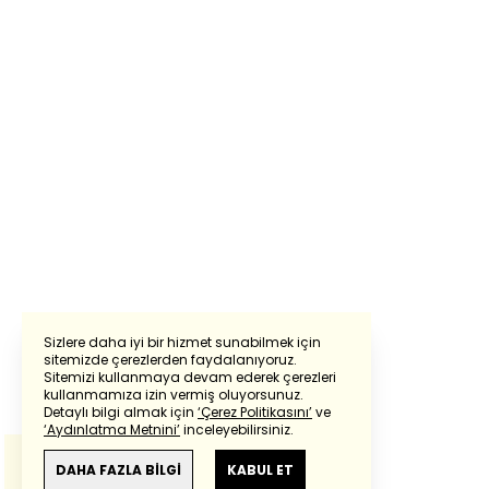
Sizlere daha iyi bir hizmet sunabilmek için
sitemizde çerezlerden faydalanıyoruz.
Sitemizi kullanmaya devam ederek çerezleri
Powered by
Translate
kullanmamıza izin vermiş oluyorsunuz.
Detaylı bilgi almak için
‘Çerez Politikasını’
ve
‘Aydınlatma Metnini’
inceleyebilirsiniz.
Bu çeviride
Google Translete
kullanılmıştır.
Anlam ve çeviri hatalarından
haberturk.com
DAHA FAZLA BİLGİ
KABUL ET
sorumlu değildir.