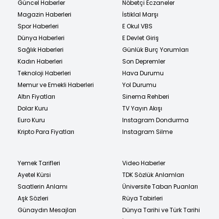
Güncel Haberler
Nöbetçi Eczaneler
Magazin Haberleri
İstiklal Marşı
Spor Haberleri
E Okul VBS
Dünya Haberleri
E Devlet Giriş
Sağlık Haberleri
Günlük Burç Yorumları
Kadın Haberleri
Son Depremler
Teknoloji Haberleri
Hava Durumu
Memur ve Emekli Haberleri
Yol Durumu
Altın Fiyatları
Sinema Rehberi
Dolar Kuru
TV Yayın Akışı
Euro Kuru
Instagram Dondurma
Kripto Para Fiyatları
Instagram Silme
Yemek Tarifleri
Video Haberler
Ayetel Kürsi
TDK Sözlük Anlamları
Saatlerin Anlamı
Üniversite Taban Puanları
Aşk Sözleri
Rüya Tabirleri
Günaydın Mesajları
Dünya Tarihi ve Türk Tarihi