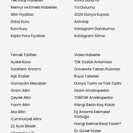
Teknoloji Haberleri
Hava Durumu
Memur ve Emekli Haberleri
Yol Durumu
Altın Fiyatları
2026 Dünya Kupası
Dolar Kuru
Astroloji
Euro Kuru
Instagram Dondurma
Kripto Para Fiyatları
Instagram Silme
Yemek Tarifleri
Video Haberler
Ayetel Kürsi
TDK Sözlük Anlamları
Saatlerin Anlamı
Üniversite Taban Puanları
Aşk Sözleri
Rüya Tabirleri
Günaydın Mesajları
Dünya Tarihi ve Türk Tarihi
Gram Altın
İslam Ansiklopedisi
Çeyrek Altın
TÜBİTAK Ansiklopedisi
Yarım Altın
Hangi Besin Kaç Kalori
Ata Altın
Eş Anlamlı Kelimeler
Sözlüğü
Cumhuriyet Altını
Hangi Kelime Nasıl Yazılır?
22 Ayar Bilezik
En Güzel Sözler