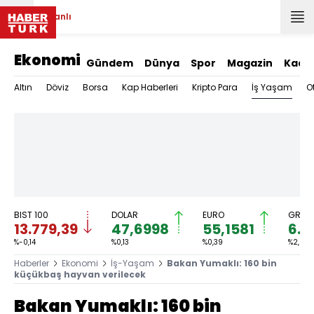
Canlı
Ekonomi
Gündem
Dünya
Spor
Magazin
Kadı
İş Yaşam
Altın
Döviz
Borsa
Kap Haberleri
Kripto Para
O
BIST 100
DOLAR
EURO
GRAM 
13.779,39
47,6998
55,1581
6.6
%-0,14
%0,13
%0,39
%2,59
Haberler
Ekonomi
İş-Yaşam
Bakan Yumaklı: 160 bin
küçükbaş hayvan verilecek
Bakan Yumaklı: 160 bin