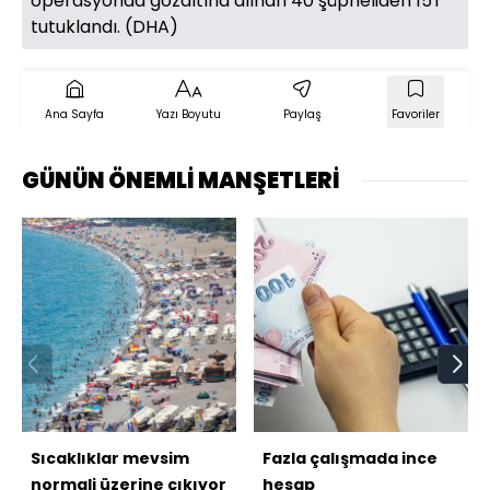
operasyonda gözaltına alınan 40 şüpheliden 15'i
tutuklandı. (DHA)
Ana Sayfa
Yazı Boyutu
Paylaş
Favoriler
GÜNÜN ÖNEMLİ MANŞETLERİ
Sıcaklıklar mevsim
Fazla çalışmada ince
normali üzerine çıkıyor
hesap