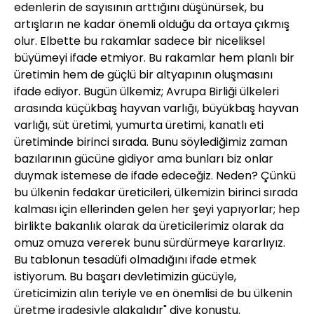
edenlerin de sayısının arttığını düşünürsek, bu
artışların ne kadar önemli olduğu da ortaya çıkmış
olur. Elbette bu rakamlar sadece bir niceliksel
büyümeyi ifade etmiyor. Bu rakamlar hem planlı bir
üretimin hem de güçlü bir altyapının oluşmasını
ifade ediyor. Bugün ülkemiz; Avrupa Birliği ülkeleri
arasında küçükbaş hayvan varlığı, büyükbaş hayvan
varlığı, süt üretimi, yumurta üretimi, kanatlı eti
üretiminde birinci sırada. Bunu söylediğimiz zaman
bazılarının gücüne gidiyor ama bunları biz onlar
duymak istemese de ifade edeceğiz. Neden? Çünkü
bu ülkenin fedakar üreticileri, ülkemizin birinci sırada
kalması için ellerinden gelen her şeyi yapıyorlar; hep
birlikte bakanlık olarak da üreticilerimiz olarak da
omuz omuza vererek bunu sürdürmeye kararlıyız.
Bu tablonun tesadüfi olmadığını ifade etmek
istiyorum. Bu başarı devletimizin gücüyle,
üreticimizin alın teriyle ve en önemlisi de bu ülkenin
üretme iradesiyle alakalıdır" diye konuştu.