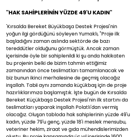
"HAK SAHİPLERİNİN YÜZDE 49'U KADIN"
'Kırsalda Bereket Büyükbaşa Destek Projesi'nin
yoğun ilgi gördüğünü söyleyen Yumaklı, "Proje ilk
başladığını zaman aslında sektörde de bazı
tereddütler olduğunu görmüştük. Ancak zaman
içerisinde öyle bir sahiplenildi ki şu anda hakikaten
bu projenin belki de bizim tahmin ettiğimiz
zamanından önce teslimatları tamamlanacak ve
biz bunun ikinci merhalesine de geçmiş olacağız
inşallah. Tabii aynı zamanda küçükbaş için de proje
hazırlıklarımıza başlamıştık. İşte bugün de Kırsalda
Bereket Küçükbaşa Destek Projesi'nin ilk startını da
teslimatları yaparak inşallah Polatlı'dan vermiş
olacağız. Oluşan tabloda hak sahiplerinin yüzde 49'u
kadın, yüzde 79'u genç, yüzde 18'i meslek mensubu,
veteriner hekim, ziraat ve gıda mühendislerimizden
oluştu. Bu proje kapsamında üç yıl içerisinde 1600