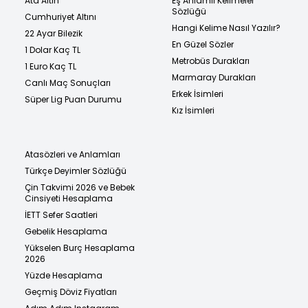
Ata Altın
Eş Anlamlı Kelimeler
Sözlüğü
Cumhuriyet Altını
Hangi Kelime Nasıl Yazılır?
22 Ayar Bilezik
En Güzel Sözler
1 Dolar Kaç TL
Metrobüs Durakları
1 Euro Kaç TL
Marmaray Durakları
Canlı Maç Sonuçları
Erkek İsimleri
Süper Lig Puan Durumu
Kız İsimleri
Atasözleri ve Anlamları
Türkçe Deyimler Sözlüğü
Çin Takvimi 2026 ve Bebek
Cinsiyeti Hesaplama
İETT Sefer Saatleri
Gebelik Hesaplama
Yükselen Burç Hesaplama
2026
Yüzde Hesaplama
Geçmiş Döviz Fiyatları