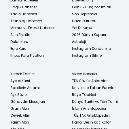
Dünya Haberleri
E Devlet Giriş
Sağlık Haberleri
Günlük Burç Yorumları
Kadın Haberleri
Son Depremler
Teknoloji Haberleri
Hava Durumu
Memur ve Emekli Haberleri
Yol Durumu
Altın Fiyatları
2026 Dünya Kupası
Dolar Kuru
Astroloji
Euro Kuru
Instagram Dondurma
Kripto Para Fiyatları
Instagram Silme
Yemek Tarifleri
Video Haberler
Ayetel Kürsi
TDK Sözlük Anlamları
Saatlerin Anlamı
Üniversite Taban Puanları
Aşk Sözleri
Rüya Tabirleri
Günaydın Mesajları
Dünya Tarihi ve Türk Tarihi
Gram Altın
İslam Ansiklopedisi
Çeyrek Altın
TÜBİTAK Ansiklopedisi
Yarım Altın
Hangi Besin Kaç Kalori