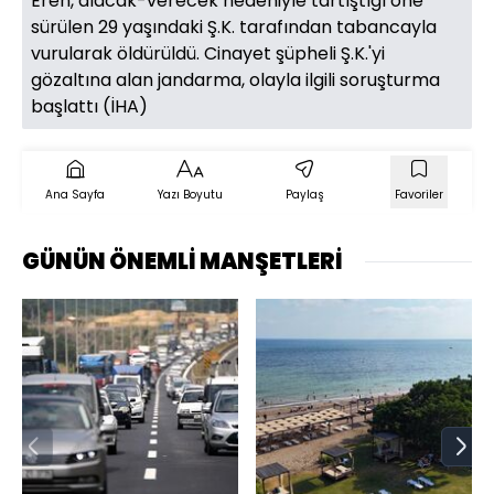
Eren, alacak-verecek nedeniyle tartıştığı öne
sürülen 29 yaşındaki Ş.K. tarafından tabancayla
vurularak öldürüldü. Cinayet şüpheli Ş.K.'yi
gözaltına alan jandarma, olayla ilgili soruşturma
başlattı (İHA)
Ana Sayfa
Yazı Boyutu
Paylaş
Favoriler
GÜNÜN ÖNEMLİ MANŞETLERİ