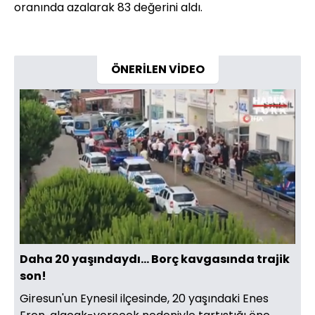
oranında azalarak 83 değerini aldı.
ÖNERİLEN VİDEO
Yüklendi
:
25.83%
Sesi
Oynatma
Aç
Hızı
Daha 20 yaşındaydı... Borç kavgasında trajik
son!
Giresun'un Eynesil ilçesinde, 20 yaşındaki Enes