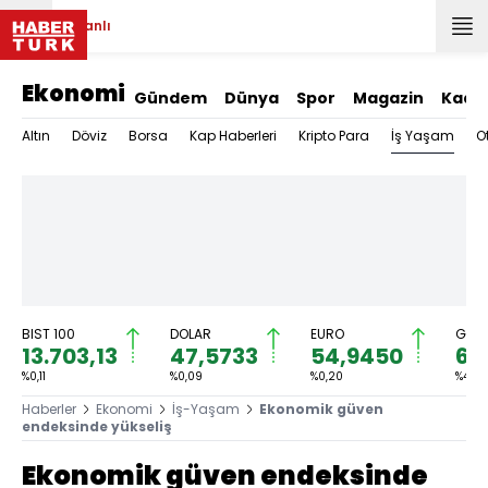
Canlı
Ekonomi
Gündem
Dünya
Spor
Magazin
Kadı
İş Yaşam
Altın
Döviz
Borsa
Kap Haberleri
Kripto Para
O
BIST 100
DOLAR
EURO
GRAM
13.703,13
47,5733
54,9450
6.
%0,11
%0,09
%0,20
%4,06
Haberler
Ekonomi
İş-Yaşam
Ekonomik güven
endeksinde yükseliş
Ekonomik güven endeksinde