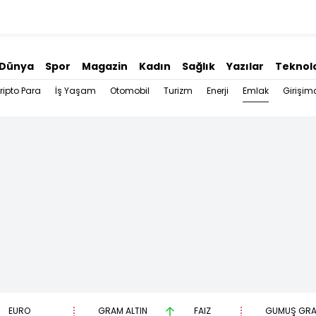
Dünya
Spor
Magazin
Kadın
Sağlık
Yazılar
Teknolo
Emlak
ripto Para
İş Yaşam
Otomobil
Turizm
Enerji
Girişimc
EURO
GRAM ALTIN
FAİZ
GÜMÜŞ GR