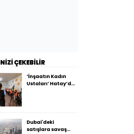
İNİZİ ÇEKEBİLİR
‘İnşaatın Kadın
Ustaları’ Hatay’da
iş başı yaptı
Dubai'deki
satışlara savaş