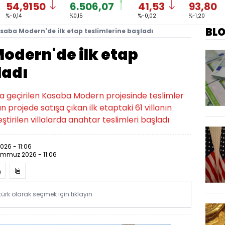
54,9150
6.506,07
41,53
93,80
%-0,14
%0,15
%-0,02
%-1,20
BL
asaba Modern'de ilk etap teslimlerine başladı
odern'de ilk etap
ladı
ata geçirilen Kasaba Modern projesinde teslimler
 projede satışa çıkan ilk etaptaki 61 villanın
ştirilen villalarda anahtar teslimleri başladı
26 - 11:06
emmuz 2026 - 11:06
rk olarak seçmek için tıklayın