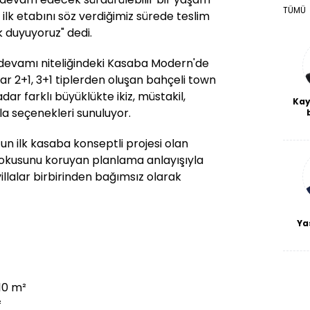
TÜMÜ
 ilk etabını söz verdiğimiz sürede teslim
 duyuyoruz" dedi.
 devamı niteliğindeki Kasaba Modern'de
r 2+1, 3+1 tiplerden oluşan bahçeli town
dar farklı büyüklükte ikiz, müstakil,
Kay
la seçenekleri sunuluyor.
De
haf
n ilk kasaba konseptli projesi olan
a
bl
dokusunu koruyan planlama anlayışıyla
villalar birbirinden bağımsız olarak
Ya
210 m²
²