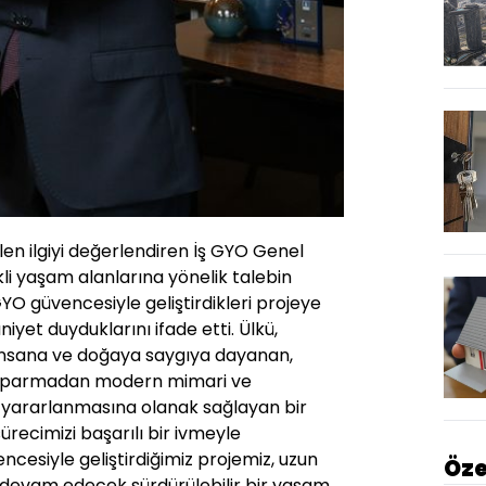
en ilgiyi değerlendiren İş GYO Genel
kli yaşam alanlarına yönelik talebin
GYO güvencesiyle geliştirdikleri projeye
yet duyduklarını ifade etti. Ülkü,
insana ve doğaya saygıya dayanan,
 koparmadan modern mimari ve
 yararlanmasına olanak sağlayan bir
sürecimizi başarılı bir ivmeyle
ncesiyle geliştirdiğimiz projemiz, uzun
Öze
evam edecek sürdürülebilir bir yaşam