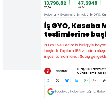
13.798,82
47,5948
%0,70
%0,04
Haberler
Ekonomi
Emlak
İş GYO, K
İş GYO, Kasaba M
teslimlerine baş
İş GYO ve Tecim iş birliğiyle hay
başladı. Toplam 165 villadan oluşan
inşası tamamlandı. Satışı gerçekle
Giriş:
08 Temmuz 20
Habertürk
Güncelleme:
08 T
Google’da haber kaynağınızı Habertü