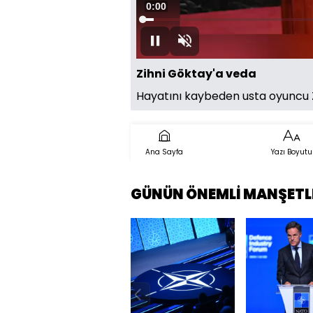
Süre
0:00
Yüklendi
:
2.46%
Oynat
Sesi
Aç
Zihni Göktay'a veda
Hayatını kaybeden usta oyuncu Z
Ana Sayfa
Yazı Boyutu
GÜNÜN ÖNEMLİ MANŞETL