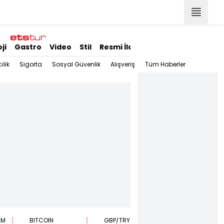
ji
Gastro
Video
Stil
Resmi İlanlar
ilik
Sigorta
Sosyal Güvenlik
Alışveriş
Tüm Haberler
AM
BITCOIN
GBP/TRY
EUR/USD