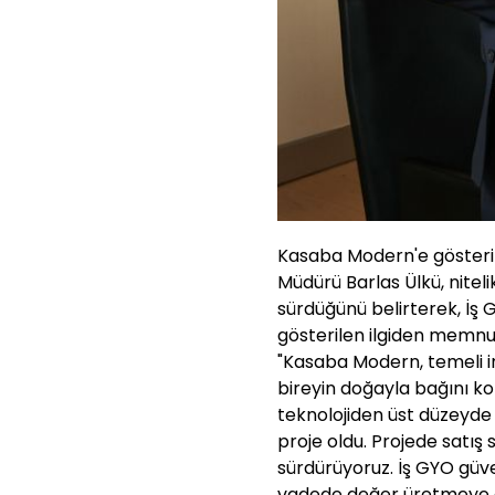
Kasaba Modern'e gösteril
Müdürü Barlas Ülkü, niteli
sürdüğünü belirterek, İş 
gösterilen ilgiden memnuni
"Kasaba Modern, temeli 
bireyin doğayla bağını
teknolojiden üst düzeyde
proje oldu. Projede satış 
sürdürüyoruz. İş GYO güve
vadede değer üretmeye d