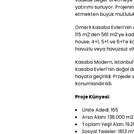
yatırımı sunuyor. Projenin
etmekten büyük mutluluk
Ömerli Kasaba Evleri’nin
115 m2’den 561 m2’ye kada
house, 4+1, 5+1 ve 6+1’e ka
havuzlu veya havuzsuz vil
Kasaba Modern, İstanbul’u
Kasaba Evleri’nin doğal 
hayata geçirildi. Projede 
konumlandırıldı.
Proje Künyesi:
Ünite Adedi: 165
Arsa Alanı: 138.000 m2
Toplam Yeşil Alan: 19.
Sosyal Tesisler: 1813 m