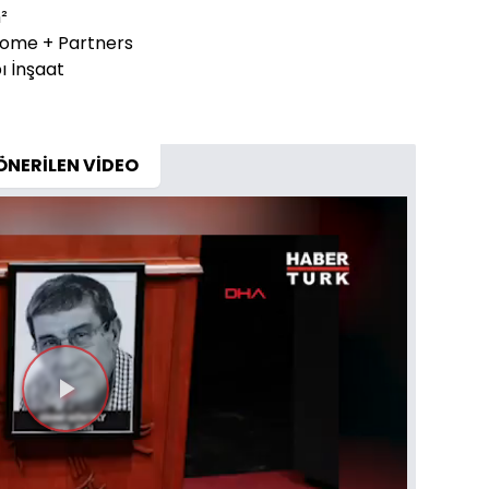
²
 Dome + Partners
ı İnşaat
ÖNERİLEN VİDEO
Videoyu
Oynat