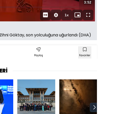
Toplam
3:52
Süre
1x
Oynatma
Mini
Tam
Hızı
oynatıcı
Ekran
ihni Göktay, son yolculuğuna uğurlandı (DHA)
Paylaş
Favoriler
ERİ