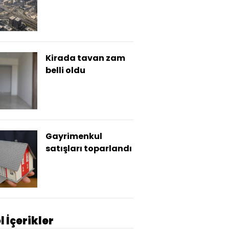
etkisi
Kirada tavan zam
belli oldu
Gayrimenkul
satışları toparlandı
l İçerikler