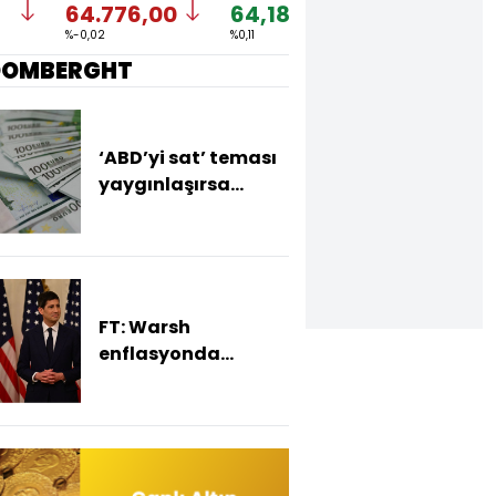
64.776,00
64,1848
1,1523
%-0,02
%0,11
%-0,26
OOMBERGHT
‘ABD’yi sat’ teması
yaygınlaşırsa
euroda değerlenme
bekleniyor
FT: Warsh
enflasyonda
yükseliş sürerse faiz
artırımına hazır