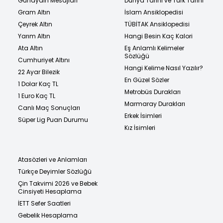
Günaydın Mesajları
Dünya Tarihi ve Türk Tarihi
Gram Altın
İslam Ansiklopedisi
Çeyrek Altın
TÜBİTAK Ansiklopedisi
Yarım Altın
Hangi Besin Kaç Kalori
Ata Altın
Eş Anlamlı Kelimeler
Sözlüğü
Cumhuriyet Altını
Hangi Kelime Nasıl Yazılır?
22 Ayar Bilezik
En Güzel Sözler
1 Dolar Kaç TL
Metrobüs Durakları
1 Euro Kaç TL
Marmaray Durakları
Canlı Maç Sonuçları
Erkek İsimleri
Süper Lig Puan Durumu
Kız İsimleri
Atasözleri ve Anlamları
Türkçe Deyimler Sözlüğü
Çin Takvimi 2026 ve Bebek
Cinsiyeti Hesaplama
İETT Sefer Saatleri
Gebelik Hesaplama