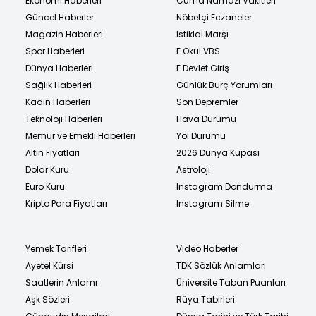
Ekonomi Haberleri
Cuma Namazı Vakitleri
Güncel Haberler
Nöbetçi Eczaneler
Magazin Haberleri
İstiklal Marşı
Spor Haberleri
E Okul VBS
Dünya Haberleri
E Devlet Giriş
Sağlık Haberleri
Günlük Burç Yorumları
Kadın Haberleri
Son Depremler
Teknoloji Haberleri
Hava Durumu
Memur ve Emekli Haberleri
Yol Durumu
Altın Fiyatları
2026 Dünya Kupası
Dolar Kuru
Astroloji
Euro Kuru
Instagram Dondurma
Kripto Para Fiyatları
Instagram Silme
Yemek Tarifleri
Video Haberler
Ayetel Kürsi
TDK Sözlük Anlamları
Saatlerin Anlamı
Üniversite Taban Puanları
Aşk Sözleri
Rüya Tabirleri