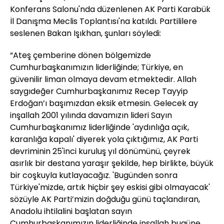
Konferans Salonu'nda düzenlenen AK Parti Karabük
İl Danışma Meclis Toplantısı'na katıldı. Partililere
seslenen Bakan Işıkhan, şunları söyledi:
“Ateş çemberine dönen bölgemizde
Cumhurbaşkanımızın liderliğinde; Türkiye, en
güvenilir liman olmaya devam etmektedir. Allah
saygıdeğer Cumhurbaşkanımız Recep Tayyip
Erdoğan’ı başımızdan eksik etmesin. Gelecek ay
inşallah 2001 yılında davamızın lideri Sayın
Cumhurbaşkanımız liderliğinde 'aydınlığa açık,
karanlığa kapalı' diyerek yola çıktığımız, AK Parti
devriminin 25'inci kuruluş yıl dönümünü, çeyrek
asırlık bir destana yaraşır şekilde, hep birlikte, büyük
bir coşkuyla kutlayacağız. 'Bugünden sonra
Türkiye'mizde, artık hiçbir şey eskisi gibi olmayacak'
sözüyle AK Parti’mizin doğduğu günü taçlandıran,
Anadolu ihtilalini başlatan sayın
Cumhurbaşkanımızın liderliğinde inşallah bugüne