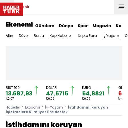
Canlı
Ekonomi
Gündem
Dünya
Spor
Magazin
Kadı
İş Yaşam
Altın
Döviz
Borsa
Kap Haberleri
Kripto Para
O
BIST 100
DOLAR
EURO
GRAM
13.687,93
47,5715
54,8821
6.2
%2,07
%0,09
%0,09
%-0,01
Haberler
Ekonomi
İş-Yaşam
İstihdamını koruyan
işletmelere 51 milyar lira destek
İstihdamını koruyan