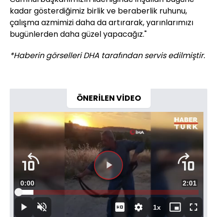
kadar gösterdiğimiz birlik ve beraberlik ruhunu,
çalışma azmimizi daha da artırarak, yarınlarımızı
bugünlerden daha güzel yapacağız."
*Haberin görselleri DHA tarafından servis edilmiştir.
ÖNERİLEN VİDEO
Videoyu
Süre
0:00
Toplam
2:01
Oynat
Yüklendi
:
8.22%
Süre
1x
Oynat
Sesi
Oynatma
Mini
Tam