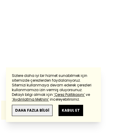
Sizlere daha iyi bir hizmet sunabilmek için
sitemizde çerezlerden faydalanıyoruz.
Sitemizi kullanmaya devam ederek çerezleri
Powered by
Translate
kullanmamıza izin vermiş oluyorsunuz.
Detaylı bilgi almak için
‘Çerez Politikasını’
ve
‘Aydınlatma Metnini’
inceleyebilirsiniz.
Bu çeviride
Google Translete
kullanılmıştır.
Anlam ve çeviri hatalarından
haberturk.com
DAHA FAZLA BİLGİ
KABUL ET
sorumlu değildir.