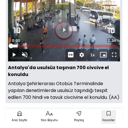
Videoyu
Süre
0:00
Toplam
2:34
Oynat
Yüklendi
:
6.43%
Süre
1x
Oynat
Sesi
Oynatma
Mini
Tam
Aç
Hızı
oynatıcı
Ekran
Antalya'da usulsüz taşınan 700 civcive el
konuldu
Antalya Şehirlerarası Otobüs Terminalinde
yapılan denetimlerde usulsüz taşındığı tespit
edilen 700 hindi ve tavuk civcivine el konuldu. (AA)
Ana Sayfa
Yazı Boyutu
Paylaş
Favoriler