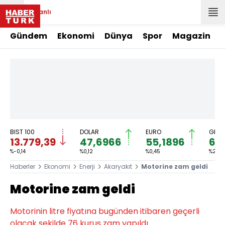
Canlı
Gündem
Ekonomi
Dünya
Spor
Magazin
BIST 100
DOLAR
EURO
GRAM
13.779,39
47,6966
55,1896
6.
%-0,14
%0,12
%0,45
%2,59
Haberler
Ekonomi
Enerji
Akaryakıt
Motorine zam geldi
Motorine zam geldi
Motorinin litre fiyatına bugünden itibaren geçerli
olacak şekilde 76 kuruş zam yapıldı