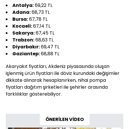
Antalya:
69,22 TL
Adana:
68,73 TL
Bursa:
67,78 TL
Kocaeli:
67,14 TL
Sakarya:
67,45 TL
Trabzon:
68,63 TL
Diyarbakır:
69,47 TL
Gaziantep:
68,88 TL
Akaryakıt fiyatları, Akdeniz piyasasında oluşan
işlenmiş ürün fiyatları ile döviz kurundaki değişimler
dikkate alınarak hesaplanırken, nihai pompa
fiyatları dağıtım şirketleri ile şehirler arasında
farklılıklar gösterebiliyor.
ÖNERİLEN VİDEO