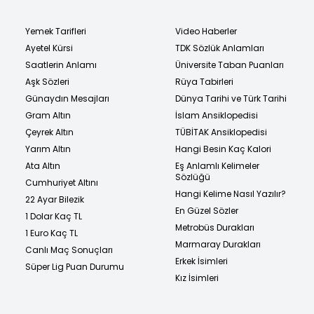
Yemek Tarifleri
Video Haberler
Ayetel Kürsi
TDK Sözlük Anlamları
Saatlerin Anlamı
Üniversite Taban Puanları
Aşk Sözleri
Rüya Tabirleri
Günaydın Mesajları
Dünya Tarihi ve Türk Tarihi
Gram Altın
İslam Ansiklopedisi
Çeyrek Altın
TÜBİTAK Ansiklopedisi
Yarım Altın
Hangi Besin Kaç Kalori
Ata Altın
Eş Anlamlı Kelimeler
Sözlüğü
Cumhuriyet Altını
Hangi Kelime Nasıl Yazılır?
22 Ayar Bilezik
En Güzel Sözler
1 Dolar Kaç TL
Metrobüs Durakları
1 Euro Kaç TL
Marmaray Durakları
Canlı Maç Sonuçları
Erkek İsimleri
Süper Lig Puan Durumu
Kız İsimleri