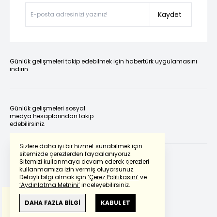
Kaydet
Günlük gelişmeleri takip edebilmek için habertürk uygulamasını
indirin
Günlük gelişmeleri sosyal
medya hesaplarından takip
edebilirsiniz.
Sizlere daha iyi bir hizmet sunabilmek için
sitemizde çerezlerden faydalanıyoruz.
Sitemizi kullanmaya devam ederek çerezleri
kullanmamıza izin vermiş oluyorsunuz.
Detaylı bilgi almak için
‘Çerez Politikasını’
ve
‘Aydınlatma Metnini’
inceleyebilirsiniz.
Bu çeviride
Google Translete
kullanılmıştır.
Anlam ve çeviri hatalarından
haberturk.com
DAHA FAZLA BİLGİ
KABUL ET
sorumlu değildir.