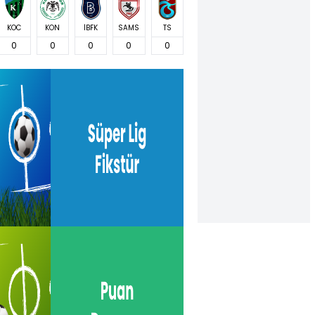
KOC
KON
İBFK
SAMS
TS
0
0
0
0
0