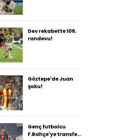
Dev rekabette 106.
randevu!
Göztepe'de Juan
şoku!
Genç futbolcu
F.Bahçe'ye transfer