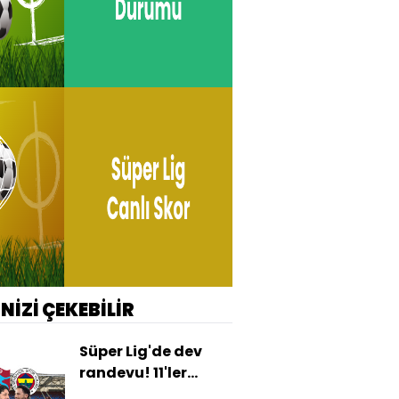
İNİZİ ÇEKEBİLİR
Süper Lig'de dev
randevu! 11'ler
netleşiyor