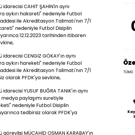
darecisi CAHİT ŞAHİN'in aynı
a aykırı hakareti" nedeniyle Futbol
maddesi ile Akreditasyon Talimatı'nın 7/1
reti" nedeniyle Futbol Disiplin
yarınca 12.12.2023 tarihinden itibaren
vkine,
idarecisi CENGİZ GÖKAY'ın aynı
Öze
a aykırı hareketi" nedeniyle Futbol
maddesi ile Akreditasyon Talimatı'nın 7/1
TÜMÜ
iz olarak PFDK'ya sevkine,
darecisi YUSUF BUĞRA TANIK'ın aynı
 medya paylaşımı suretiyle
keti" nedeniyle Futbol Disiplin
uyarınca tedbirsiz olarak PFDK'ya
Kay
De
haf
a
 görevlisi MÜCAHİD OSMAN KARABAY'ın