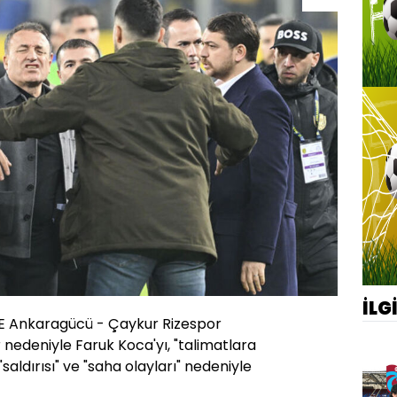
İLG
KE Ankaragücü - Çaykur Rizespor
nedeniyle Faruk Koca'yı, "talimatlara
 "saldırısı" ve "saha olayları" nedeniyle