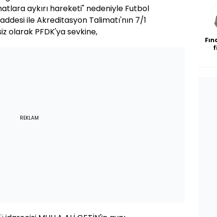
bl
atlara aykırı hareketi" nedeniyle Futbol
maddesi ile Akreditasyon Talimatı'nın 7/1
iz olarak PFDK'ya sevkine,
Fın
f
REKLAM