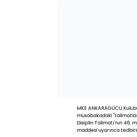
MKE ANKARAGÜCÜ Kulübü i
müsabakadaki "talimatlar
Disiplin Talimatı'nın 46. 
maddesi uyarınca tedbirs