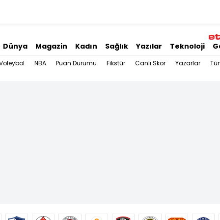
Dünya
Magazin
Kadın
Sağlık
Yazılar
Teknoloji
G
Voleybol
NBA
Puan Durumu
Fikstür
Canlı Skor
Yazarlar
Tü