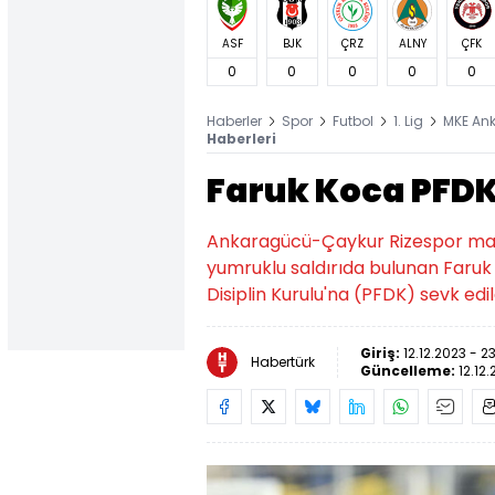
ASF
BJK
ÇRZ
ALNY
ÇFK
0
0
0
0
0
Haberler
Spor
Futbol
1. Lig
MKE An
Haberleri
Faruk Koca PFDK'
Ankaragücü-Çaykur Rizespor maç
yumruklu saldırıda bulunan Faru
Disiplin Kurulu'na (PFDK) sevk edil
Giriş:
12.12.2023 - 2
Habertürk
Güncelleme:
12.12