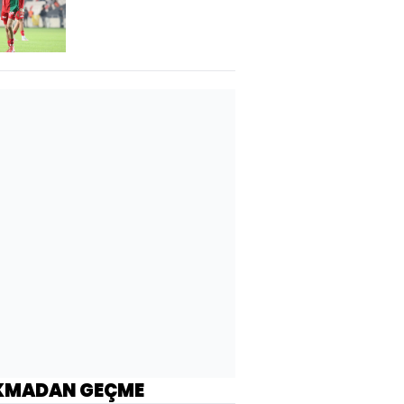
oldu!
KMADAN GEÇME