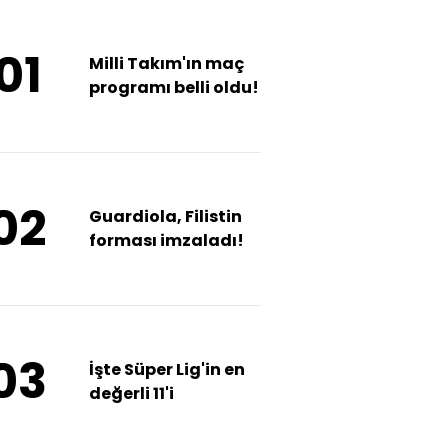
01
Milli Takım'ın maç
programı belli oldu!
02
Guardiola, Filistin
forması imzaladı!
03
İşte Süper Lig'in en
değerli 11'i