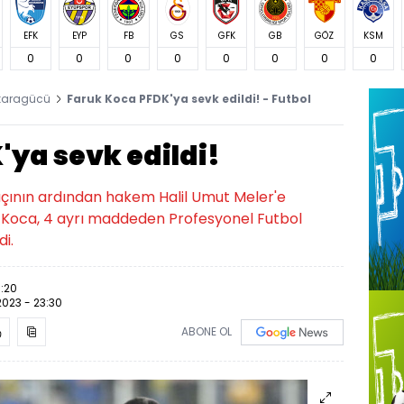
EFK
EYP
FB
GS
GFK
GB
GÖZ
KSM
0
0
0
0
0
0
0
0
karagücü
Faruk Koca PFDK'ya sevk edildi! - Futbol
ya sevk edildi!
ının ardından hakem Halil Umut Meler'e
k Koca, 4 ayrı maddeden Profesyonel Futbol
di.
3:20
.2023 - 23:30
ABONE OL