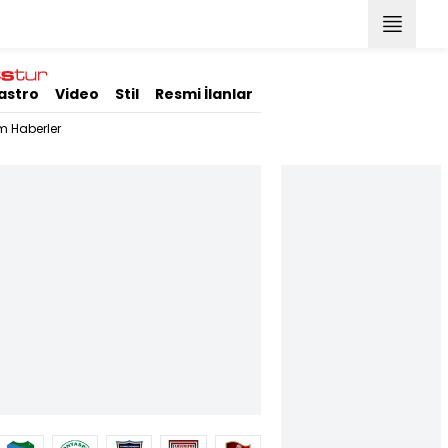
astro
Video
Stil
Resmi İlanlar
m Haberler