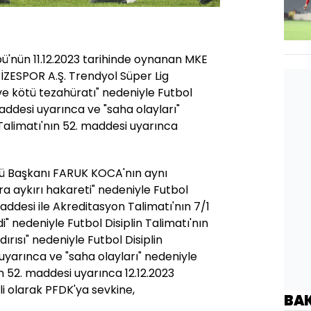
nün 11.12.2023 tarihinde oynanan MKE
SPOR A.Ş. Trendyol Süper Lig
ve kötü tezahüratı" nedeniyle Futbol
maddesi uyarınca ve "saha olayları"
 Talimatı'nın 52. maddesi uyarınca
Başkanı FARUK KOCA'nın aynı
a aykırı hakareti" nedeniyle Futbol
maddesi ile Akreditasyon Talimatı'nın 7/1
" nedeniyle Futbol Disiplin Talimatı'nın
dırısı" nedeniyle Futbol Disiplin
uyarınca ve "saha olayları" nedeniyle
ın 52. maddesi uyarınca 12.12.2023
li olarak PFDK'ya sevkine,
BA