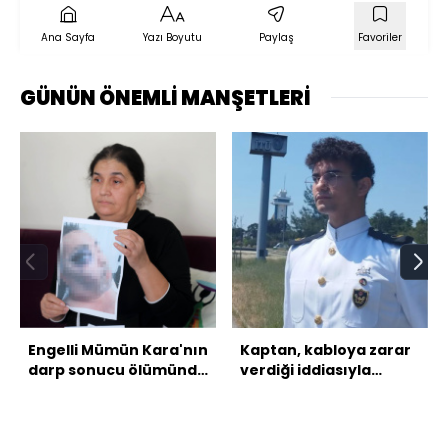
Ana Sayfa
Yazı Boyutu
Paylaş
Favoriler
GÜNÜN ÖNEMLİ MANŞETLERİ
Engelli Mümün Kara'nın
Kaptan, kabloya zarar
darp sonucu ölümünde
verdiği iddiasıyla
sanıklara beraat!
BAE'de tutuklandı