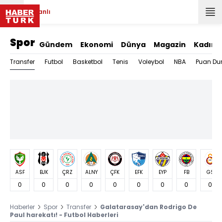
Canlı
Spor
Gündem
Ekonomi
Dünya
Magazin
Kadın
Transfer
Futbol
Basketbol
Tenis
Voleybol
NBA
Puan Du
ASF
BJK
ÇRZ
ALNY
ÇFK
EFK
EYP
FB
GS
0
0
0
0
0
0
0
0
0
Haberler
Spor
Transfer
Galatarasay'dan Rodrigo De
Paul harekatı! - Futbol Haberleri