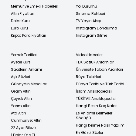
Memur ve Emekli Haberleri
Yol Durumu
Altın Fiyatları
Sinema Rehberi
Dolar Kuru
TV Yayın Akışı
Euro Kuru
Instagram Dondurma
Kripto Para Fiyatları
Instagram Silme
Yemek Tarifleri
Video Haberler
Ayetel Kürsi
TDK Sözlük Anlamları
Saatlerin Anlamı
Üniversite Taban Puanları
Aşk Sözleri
Rüya Tabirleri
Günaydın Mesajları
Dünya Tarihi ve Türk Tarihi
Gram Altın
İslam Ansiklopedisi
Çeyrek Altın
TÜBİTAK Ansiklopedisi
Yarım Altın
Hangi Besin Kaç Kalori
Ata Altın
Eş Anlamlı Kelimeler
Sözlüğü
Cumhuriyet Altını
Hangi Kelime Nasıl Yazılır?
22 Ayar Bilezik
En Güzel Sözler
1 Dolar Kaç TL