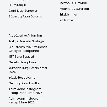
Metrobüs Durakları
1 Euro Kaç TL
Marmaray Durakları
Canlı Maç Sonuçları
Erkek İsimleri
Süper Lig Puan Durumu
Kız İsimleri
Atasözleri ve Anlamları
Türkçe Deyimler Sözlüğü
Çin Takvimi 2026 ve Bebek
Cinsiyeti Hesaplama
İETT Sefer Saatleri
Gebelik Hesaplama
Yükselen Burç Hesaplama
2026
Yüzde Hesaplama
Geçmiş Döviz Fiyatları
Adım Adım Instagram
Hesap Dondurma 2026
Adım Adım Instagram
Hesap Silme 2026