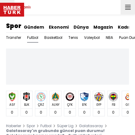
Canlı
Spor
Gündem
Ekonomi
Dünya
Magazin
Kadın
Futbol
Transfer
Basketbol
Tenis
Voleybol
NBA
Puan Du
ASF
BJK
ÇRZ
ALNY
ÇFK
EFK
EYP
FB
GS
0
0
0
0
0
0
0
0
0
Haberler
Spor
Futbol
Süper Lig
Galatasaray
Galatasaray'ın grubunda güncel puan durumu!