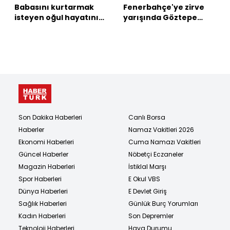
Babasını kurtarmak
Fenerbahçe'ye zirve
isteyen oğul hayatını
yarışında Göztepe
kaybetti
çelmesi!
Son Dakika Haberleri
Canlı Borsa
Haberler
Namaz Vakitleri 2026
Ekonomi Haberleri
Cuma Namazı Vakitleri
Güncel Haberler
Nöbetçi Eczaneler
Magazin Haberleri
İstiklal Marşı
Spor Haberleri
E Okul VBS
Dünya Haberleri
E Devlet Giriş
Sağlık Haberleri
Günlük Burç Yorumları
Kadın Haberleri
Son Depremler
Teknoloji Haberleri
Hava Durumu