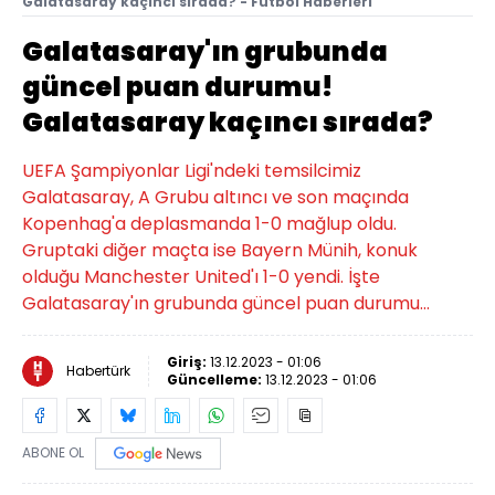
Galatasaray kaçıncı sırada? - Futbol Haberleri
Galatasaray'ın grubunda
güncel puan durumu!
Galatasaray kaçıncı sırada?
UEFA Şampiyonlar Ligi'ndeki temsilcimiz
Galatasaray, A Grubu altıncı ve son maçında
Kopenhag'a deplasmanda 1-0 mağlup oldu.
Gruptaki diğer maçta ise Bayern Münih, konuk
olduğu Manchester United'ı 1-0 yendi. İşte
Galatasaray'ın grubunda güncel puan durumu...
Giriş:
13.12.2023 - 01:06
Habertürk
Güncelleme:
13.12.2023 - 01:06
ABONE OL